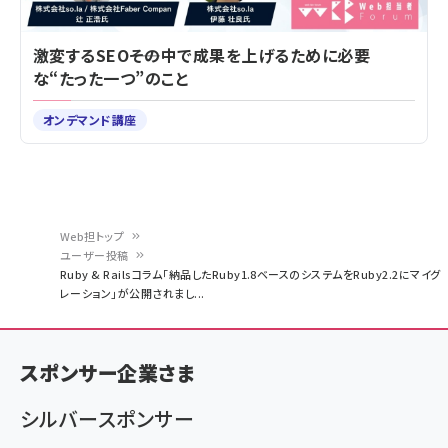
激変するSEO――その中で成果を上げるために必要
な“たった一つ”のこと
オンデマンド講座
Web担トップ
ユーザー投稿
パ
Ruby & Railsコラム「納品したRuby1.8ベースのシステムをRuby2.2にマイグ
レーション」が公開されまし...
ン
く
ず
スポンサー企業さま
シルバースポンサー