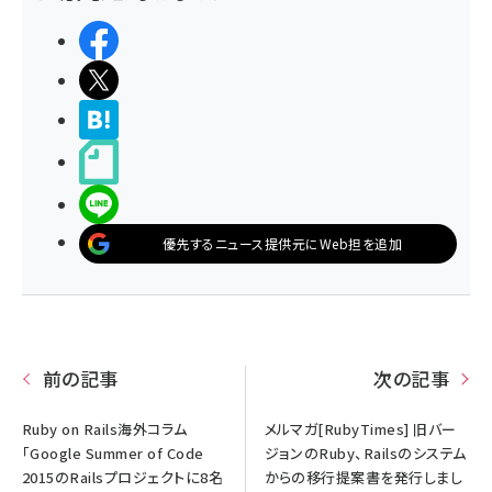
シェアする
ポストする
>ブクマする
noteで書く
LINEで送る
優先するニュース提供元にWeb担を追加
前の記事
次の記事
Ruby on Rails海外コラム
メルマガ[RubyTimes] 旧バー
「Google Summer of Code
ジョンのRuby、Railsのシステム
2015のRailsプロジェクトに8名
からの移行提案書を発行しまし