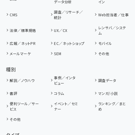
データ分析
イン
調査／リサーチ／
CMS
Web担当者／仕事
統計
レンサバ／システ
法律／標準規格
UX／CX
ム
広報／ネットPR
EC／ネットショップ
モバイル
メールマーケ
SEM
その他
種別
事例／インタ
解説／ノウハウ
調査データ
ビュー
書評
コラム
マンガ/小説
便利ツール／サー
イベント／セミ
ランキング／まと
ビス
ナー
め
その他