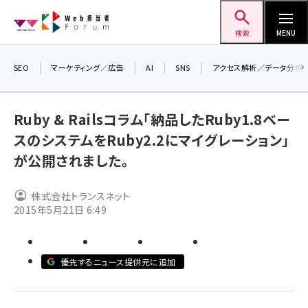
メ
Web担当者Forum
イ
検索
MENU
ン
コ
SEO
マーケティング／広告
AI
SNS
アクセス解析／データ分析
＼ 
ン
生成
テ
Ruby & Railsコラム「納品したRuby1.8ベー
るセ
ン
スのシステムをRuby2.2にマイグレーション」
20
ツ
seo (3532)
が公開されました。
▼申
に
ai (2814)
移
株式会社トランスネット
動
youtube (2441)
2015年5月21日 6:49
note (2317)
セミナー (2310)
優先するニュース提供元に追加
z世代 (1623)
meo (1277)