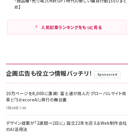
「商品棚・売り場」――ChatGPT時代の新しい購買行動【SEOまと
め】
人気記事ランキングをもっと見る
企画広告も役立つ情報バッチリ！
Sponsored
10万ページを8,000に激減！ 富士通が挑んだグローバルサイト改
革と「SitecoreAI」移行の舞台裏
7月29日 7:05
デザイン提案が「2週間→2日に」 設立22年を迎えるWeb制作会社
のAI活用法