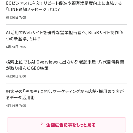
ECビジネスに有効！ リピート促進や顧客満足度向上に直結する
「LINE通知メッセージ」とは？
6月30日 7:05
AI活用でWebサイトを優秀な営業担当者へ。BtoBサイト制作「5
つの新基準」とは？
6月24日 7:05
検索上位でもAI Overviewsに出ない!? 老舗米屋・八代目儀兵衛
が取り組んだGEO施策
4月20日 8:00
明太子の「やまや」に聞く、マーケティングから店舗・採用まで広が
るデータ活用術
4月14日 7:05
企画広告記事をもっと見る