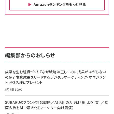
Amazonランキングをもっと見る
Amazon ビジネス・経済関連書籍 の売れ筋ランキン
Amazon 家電＆カメラ の売れ筋ランキング
Amazon パソコン・周辺機器 の売れ筋ランキング
グ
更新日時：2026/06/26 19:00
更新日時：2026/06/26 19:00
更新日時：2026/06/26 19:00
anan(アンアン)2026/07/01号 No.2501[魅
KIOXIA(キオクシア) 旧東芝メモリ microSD
KIOXIA(キオクシア) 旧東芝メモリ microSD
せるカラダ2026／宮舘涼太]
128GB UHS-I Class10 (最大読出速度
128GB UHS-I Class10 (最大読出速度
100MB/s) Nintendo Switch動作確認済 国
100MB/s) Nintendo Switch動作確認済 国
￥880
内サポート正規品 メーカー保証5年
内サポート正規品 メーカー保証5年
￥2,680
￥2,680
KLMEA128G
KLMEA128G
編集部からのおしらせ
anan(アンアン)2026/06/24号 No.2500増
刊 スペシャルエディション[王道エンタメの矜
NIMASO ガラスフィルム iPhone 17 用 保護
Amazon eギフトカード - Amazonロゴ - ク
持／BTS]
フィルム 強化ガラス 耐衝撃 高透過率 指紋防
ラシック
止 貼りやすい ガイド枠付き いPhone17 (6.3
成果を生む組織づくり『なぜ戦略は正しいのに成果があがらない
￥1,100
￥5,000
インチ) 対応 2枚セット DSP25F1698
のか？ 事業成長をリードするデジタルマーケティング・マネジメン
￥1,599
ト』を3名様にプレゼント
anan(アンアン)2026/07/08号
Anker PowerLine III Flow USB-C & USB-
No.2502[2026年後半、あなたの恋と運命／山
【New】Amazon Fire TV Stick HD | 手軽に
C ケーブル Anker絡まないケーブル 240W 結
8月7日 10:00
田涼介]
ストリーミングをはじめよう | ストリーミングメ
束バンド付き USB PD対応 シリコン素材採用
ディアプレイヤー
iPhone 17 / 16 / 15 / Galaxy iPad Pro
￥880
￥1,890
MacBook Pro/Air 各種対応 (1.8m ミッドナ
SUBARUのブランド想起戦略／AI活用のカギは「量」より「質」／動
￥6,980
イトブラック)
画広告をAIで最大化【マーケター向け講演】
ママ投資家が育休中に１億貯めた株式投資
アサヒ飲料 モンスター エナジー 355ml×24