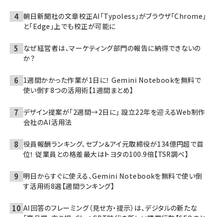
朝日新聞社の文章校正AI「Typoless」がブラウザ「Chrome」
と「Edge」上でも校正が可能に
なぜ経営者は、マーケティング部門の報告に納得できないの
か？
1週間かかった作業が1日に！ Gemini Notebookを無料で
使い倒す8つの活用術【1週間まとめ】
デザイン提案が「2週間→2日に」 設立22年を迎えるWeb制作
会社のAI活用法
役員報酬ランキング、セブン＆アイ元取締役が134億円超で首
位！ 従業員との格差最大はトヨタの100.9倍【TSR調べ】
明日からすぐに使える、Gemini Notebookを無料で使い倒
す活用術8選【週間ランキング】
AI回答のフレーミング（見せ方・提示）は、デジタルの新たな