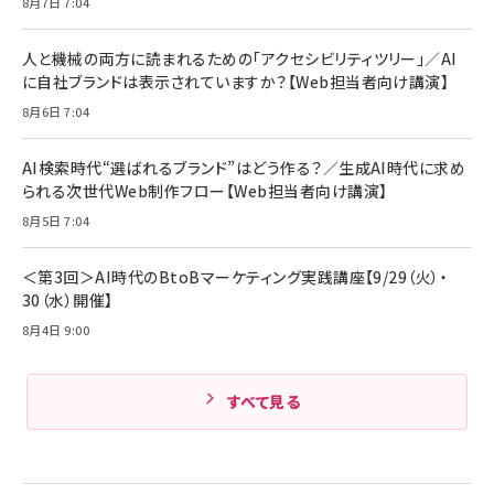
8月7日 7:04
Anker Soundcore P31i (Bluetooth 6.1)
本
￥1,870
【完全ワイヤレスイヤホン/アクティブノイズキャ
￥4,192
ンセリング/マルチポイント接続 / 最大50時間
人と機械の両方に読まれるための「アクセシビリティツリー」／AI
再生 / PSE技術基準適合】ブラック
￥5,990
組織の成果を最大化する ルールのデザイン
に自社ブランドは表示されていますか？【Web担当者向け講演】
サッポロ 生ビール 黒ラベル 350ml 缶 24本
ビール ケース買い【6/30応募〆切! 黒ラベルビ
￥1,980
8月6日 7:04
Anker PowerLine III Flow USB-C & USB-
ヤセラーキャンペーン】
C ケーブル Anker絡まないケーブル 240W 結
￥4,857
束バンド付き USB PD対応 シリコン素材採用
AI検索時代“選ばれるブランド”はどう作る？／生成AI時代に求め
iPhone 17 / 16 / 15 / Galaxy iPad Pro
￥1,890
られる次世代Web制作フロー【Web担当者向け講演】
Amazonランキングをもっと見る
MacBook Pro/Air 各種対応 (1.8m ミッドナ
イトブラック)
8月5日 7:04
Amazonランキングをもっと見る
Amazonランキングをもっと見る
＜第3回＞AI時代のBtoBマーケティング実践講座【9/29（火）・
30（水）開催】
8月4日 9:00
すべて見る