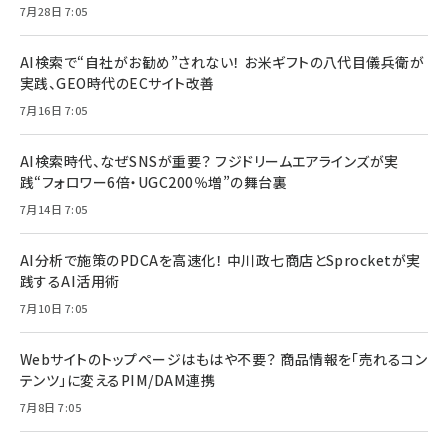
7月28日 7:05
AI検索で“自社がお勧め”されない！ お米ギフトの八代目儀兵衛が
実践、GEO時代のECサイト改善
7月16日 7:05
AI検索時代、なぜSNSが重要？ フジドリームエアラインズが実
践“フォロワー6倍・UGC200％増”の舞台裏
7月14日 7:05
AI分析で施策のPDCAを高速化！ 中川政七商店とSprocketが実
践するAI活用術
7月10日 7:05
Webサイトのトップページはもはや不要？ 商品情報を「売れるコン
テンツ」に変えるPIM/DAM連携
7月8日 7:05