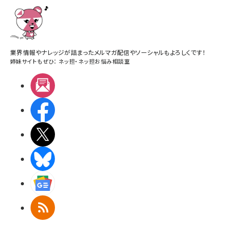
業界情報やナレッジが詰まったメルマガ配信やソーシャルもよろしくです！
姉妹サイトもぜひ：
ネッ担
・
ネッ担お悩み相談室
メルマガ
Facebook
X(エックス)
BlueSky
Googleニュース
RSS