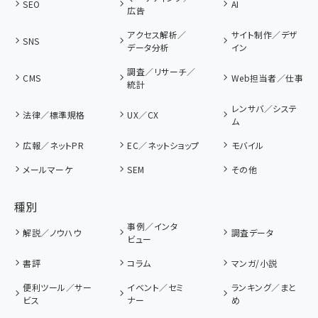
SEO
AI
広告
アクセス解析／
サイト制作／デザ
SNS
データ分析
イン
調査／リサーチ／
CMS
Web担当者／仕事
統計
レンサバ／システ
法律／標準規格
UX／CX
ム
広報／ネットPR
EC／ネットショップ
モバイル
メールマーケ
SEM
その他
種別
事例／インタ
解説／ノウハウ
調査データ
ビュー
書評
コラム
マンガ/小説
便利ツール／サー
イベント／セミ
ランキング／まと
ビス
ナー
め