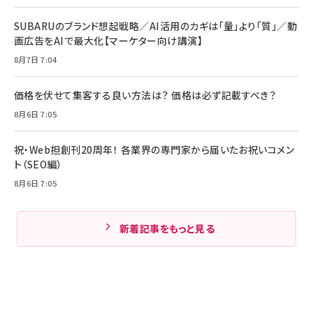
SUBARUのブランド想起戦略／AI活用のカギは「量」より「質」／動
画広告をAIで最大化【マーケター向け講演】
8月7日 7:04
価格を伏せて集客する良い方法は？ 価格は必ず記載すべき？
8月6日 7:05
祝・Web担創刊20周年！ 各業界の専門家から届いたお祝いコメン
ト（SEO編）
8月6日 7:05
新着記事をもっと見る