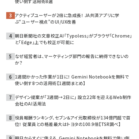
使い倒す活用術8選
アクティブユーザーが2倍に急成長！ JA共済アプリに学
ぶ“ユーザー視点”のUI/UX改善
朝日新聞社の文章校正AI「Typoless」がブラウザ「Chrome」
と「Edge」上でも校正が可能に
なぜ経営者は、マーケティング部門の報告に納得できないの
か？
1週間かかった作業が1日に！ Gemini Notebookを無料で
使い倒す8つの活用術【1週間まとめ】
デザイン提案が「2週間→2日に」 設立22年を迎えるWeb制作
会社のAI活用法
役員報酬ランキング、セブン＆アイ元取締役が134億円超で首
位！ 従業員との格差最大はトヨタの100.9倍【TSR調べ】
明日からすぐに使える、Gemini Notebookを無料で使い倒