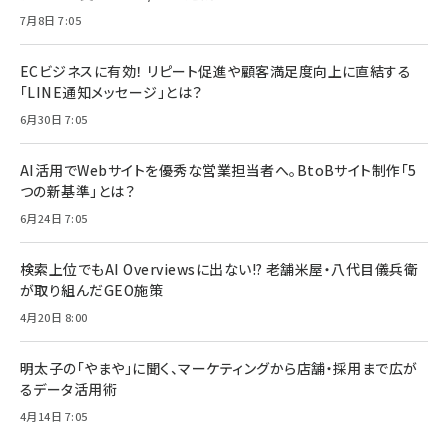
7月8日 7:05
ECビジネスに有効！ リピート促進や顧客満足度向上に直結する
「LINE通知メッセージ」とは？
6月30日 7:05
AI活用でWebサイトを優秀な営業担当者へ。BtoBサイト制作「5
つの新基準」とは？
6月24日 7:05
検索上位でもAI Overviewsに出ない!? 老舗米屋・八代目儀兵衛
が取り組んだGEO施策
4月20日 8:00
明太子の「やまや」に聞く、マーケティングから店舗・採用まで広が
るデータ活用術
4月14日 7:05