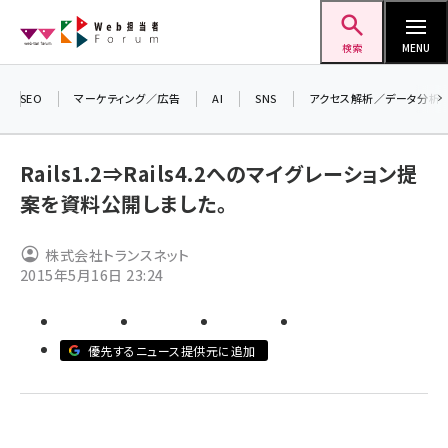
メ
Web担当者Forum
イ
検索
MENU
ン
コ
SEO
マーケティング／広告
AI
SNS
アクセス解析／データ分析
＼ 
ン
生成
テ
Rails1.2⇒Rails4.2へのマイグレーション提
るセ
ン
案を資料公開しました。
202
ツ
seo (3536)
▼申
に
株式会社トランスネット
ai (2818)
移
2015年5月16日 23:24
動
youtube (2444)
note (2320)
優先するニュース提供元に追加
セミナー (2313)
z世代 (1629)
meo (1279)