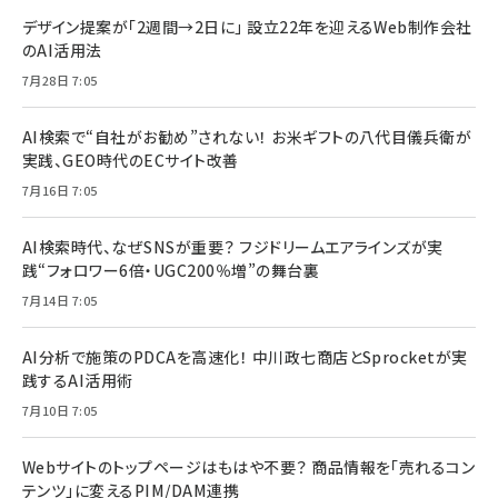
デザイン提案が「2週間→2日に」 設立22年を迎えるWeb制作会社
のAI活用法
7月28日 7:05
AI検索で“自社がお勧め”されない！ お米ギフトの八代目儀兵衛が
実践、GEO時代のECサイト改善
7月16日 7:05
AI検索時代、なぜSNSが重要？ フジドリームエアラインズが実
践“フォロワー6倍・UGC200％増”の舞台裏
7月14日 7:05
AI分析で施策のPDCAを高速化！ 中川政七商店とSprocketが実
践するAI活用術
7月10日 7:05
Webサイトのトップページはもはや不要？ 商品情報を「売れるコン
テンツ」に変えるPIM/DAM連携