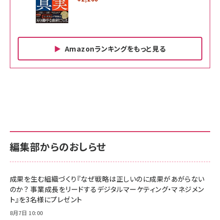
Amazonランキングをもっと見る
Amazon ビジネス・経済関連書籍 の売れ筋ランキン
Amazon 家電＆カメラ の売れ筋ランキング
Amazon パソコン・周辺機器 の売れ筋ランキング
グ
更新日時：2026/06/26 19:00
更新日時：2026/06/26 19:00
更新日時：2026/06/26 19:00
anan(アンアン)2026/07/01号 No.2501[魅
KIOXIA(キオクシア) 旧東芝メモリ microSD
KIOXIA(キオクシア) 旧東芝メモリ microSD
せるカラダ2026／宮舘涼太]
128GB UHS-I Class10 (最大読出速度
128GB UHS-I Class10 (最大読出速度
100MB/s) Nintendo Switch動作確認済 国
100MB/s) Nintendo Switch動作確認済 国
￥880
内サポート正規品 メーカー保証5年
内サポート正規品 メーカー保証5年
￥2,680
￥2,680
KLMEA128G
KLMEA128G
編集部からのおしらせ
anan(アンアン)2026/06/24号 No.2500増
刊 スペシャルエディション[王道エンタメの矜
NIMASO ガラスフィルム iPhone 17 用 保護
Amazon eギフトカード - Amazonロゴ - ク
持／BTS]
フィルム 強化ガラス 耐衝撃 高透過率 指紋防
ラシック
止 貼りやすい ガイド枠付き いPhone17 (6.3
成果を生む組織づくり『なぜ戦略は正しいのに成果があがらない
￥1,100
￥5,000
インチ) 対応 2枚セット DSP25F1698
のか？ 事業成長をリードするデジタルマーケティング・マネジメン
￥1,599
ト』を3名様にプレゼント
anan(アンアン)2026/07/08号
Anker PowerLine III Flow USB-C & USB-
No.2502[2026年後半、あなたの恋と運命／山
【New】Amazon Fire TV Stick HD | 手軽に
C ケーブル Anker絡まないケーブル 240W 結
8月7日 10:00