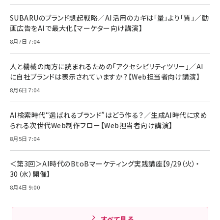
田涼介]
ストリーミングをはじめよう | ストリーミングメ
束バンド付き USB PD対応 シリコン素材採用
ディアプレイヤー
iPhone 17 / 16 / 15 / Galaxy iPad Pro
￥880
￥1,890
MacBook Pro/Air 各種対応 (1.8m ミッドナ
SUBARUのブランド想起戦略／AI活用のカギは「量」より「質」／動
￥6,980
イトブラック)
画広告をAIで最大化【マーケター向け講演】
ママ投資家が育休中に１億貯めた株式投資
アサヒ飲料 モンスター エナジー 355ml×24
8月7日 7:04
Anker Soundcore P31i (Bluetooth 6.1)
本
￥1,870
【完全ワイヤレスイヤホン/アクティブノイズキャ
￥4,192
ンセリング/マルチポイント接続 / 最大50時間
人と機械の両方に読まれるための「アクセシビリティツリー」／AI
再生 / PSE技術基準適合】ブラック
￥5,990
組織の成果を最大化する ルールのデザイン
に自社ブランドは表示されていますか？【Web担当者向け講演】
サッポロ 生ビール 黒ラベル 350ml 缶 24本
ビール ケース買い【6/30応募〆切! 黒ラベルビ
￥1,980
8月6日 7:04
Anker PowerLine III Flow USB-C & USB-
ヤセラーキャンペーン】
C ケーブル Anker絡まないケーブル 240W 結
￥4,857
束バンド付き USB PD対応 シリコン素材採用
AI検索時代“選ばれるブランド”はどう作る？／生成AI時代に求め
iPhone 17 / 16 / 15 / Galaxy iPad Pro
￥1,890
られる次世代Web制作フロー【Web担当者向け講演】
Amazonランキングをもっと見る
MacBook Pro/Air 各種対応 (1.8m ミッドナ
イトブラック)
8月5日 7:04
Amazonランキングをもっと見る
Amazonランキングをもっと見る
＜第3回＞AI時代のBtoBマーケティング実践講座【9/29（火）・
30（水）開催】
8月4日 9:00
すべて見る