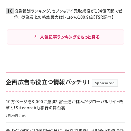
役員報酬ランキング、セブン＆アイ元取締役が134億円超で首
位！ 従業員との格差最大はトヨタの100.9倍【TSR調べ】
人気記事ランキングをもっと見る
企画広告も役立つ情報バッチリ！
Sponsored
10万ページを8,000に激減！ 富士通が挑んだグローバルサイト改
革と「SitecoreAI」移行の舞台裏
7月29日 7:05
デザイン提案が「2週間→2日に」 設立22年を迎えるWeb制作会社