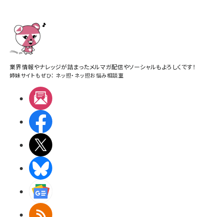
業界情報やナレッジが詰まったメルマガ配信やソーシャルもよろしくです！
姉妹サイトもぜひ：
ネッ担
・
ネッ担お悩み相談室
メルマガ
Facebook
X(エックス)
BlueSky
Googleニュース
RSS