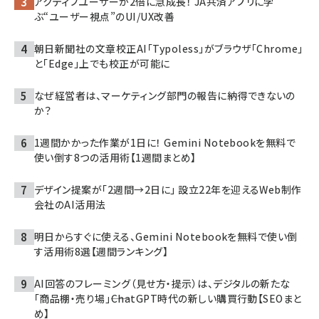
アクティブユーザーが2倍に急成長！ JA共済アプリに学
ぶ“ユーザー視点”のUI/UX改善
朝日新聞社の文章校正AI「Typoless」がブラウザ「Chrome」
と「Edge」上でも校正が可能に
なぜ経営者は、マーケティング部門の報告に納得できないの
か？
1週間かかった作業が1日に！ Gemini Notebookを無料で
使い倒す8つの活用術【1週間まとめ】
デザイン提案が「2週間→2日に」 設立22年を迎えるWeb制作
会社のAI活用法
明日からすぐに使える、Gemini Notebookを無料で使い倒
す活用術8選【週間ランキング】
AI回答のフレーミング（見せ方・提示）は、デジタルの新たな
「商品棚・売り場」――ChatGPT時代の新しい購買行動【SEOまと
め】