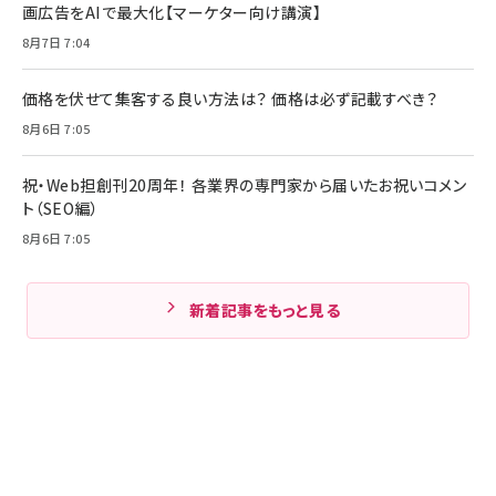
画広告をAIで最大化【マーケター向け講演】
8月7日 7:04
価格を伏せて集客する良い方法は？ 価格は必ず記載すべき？
8月6日 7:05
祝・Web担創刊20周年！ 各業界の専門家から届いたお祝いコメン
ト（SEO編）
8月6日 7:05
新着記事をもっと見る