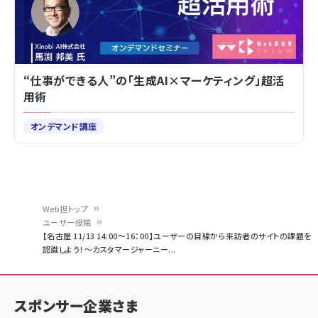
“仕事ができる人”の「生成AI×マーケティング」超活
用術
オンデマンド講座
Web担トップ
ユーザー投稿
パ
【名古屋 11/13 14:00～16：00】ユーザーの目線から来訪者のサイトの課題を
認識しよう！～カスタマージャーニー...
ン
く
ず
スポンサー企業さま