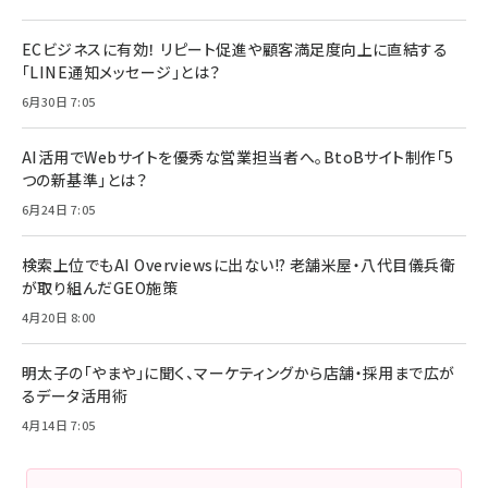
ECビジネスに有効！ リピート促進や顧客満足度向上に直結する
「LINE通知メッセージ」とは？
6月30日 7:05
AI活用でWebサイトを優秀な営業担当者へ。BtoBサイト制作「5
つの新基準」とは？
6月24日 7:05
検索上位でもAI Overviewsに出ない!? 老舗米屋・八代目儀兵衛
が取り組んだGEO施策
4月20日 8:00
明太子の「やまや」に聞く、マーケティングから店舗・採用まで広が
るデータ活用術
4月14日 7:05