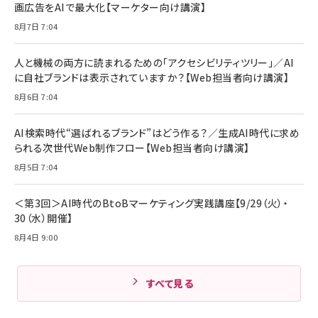
画広告をAIで最大化【マーケター向け講演】
ママ投資家が育休中に１億貯めた株式投資
アサヒ飲料 モンスター エナジー 355ml×24本
￥1,870
8月7日 7:04
Anker Soundcore P31i (Bluetooth 6.1) 【完
￥4,192
全ワイヤレスイヤホン/アクティブノイズキャンセリ
ング/マルチポイント接続 / 最大50時間再生 / PSE
人と機械の両方に読まれるための「アクセシビリティツリー」／AI
組織の成果を最大化する ルールのデザイン
技術基準適合】ブラック
￥5,990
サッポロ 生ビール 黒ラベル 350ml 缶 24本 ビー
に自社ブランドは表示されていますか？【Web担当者向け講演】
￥1,980
ル ケース買い【6/30応募〆切! 黒ラベルビヤセラー
8月6日 7:04
キャンペーン】
Anker PowerLine III Flow USB-C & USB-C
ケーブル Anker絡まないケーブル 240W 結束バン
￥4,857
ド付き USB PD対応 シリコン素材採用 iPhone
AI検索時代“選ばれるブランド”はどう作る？／生成AI時代に求め
Amazonランキングをもっと見る
17 / 16 / 15 / Galaxy iPad Pro MacBook
￥1,890
られる次世代Web制作フロー【Web担当者向け講演】
Pro/Air 各種対応 (1.8m ミッドナイトブラック)
Amazonランキングをもっと見る
8月5日 7:04
Amazonランキングをもっと見る
＜第3回＞AI時代のBtoBマーケティング実践講座【9/29（火）・
30（水）開催】
8月4日 9:00
すべて見る