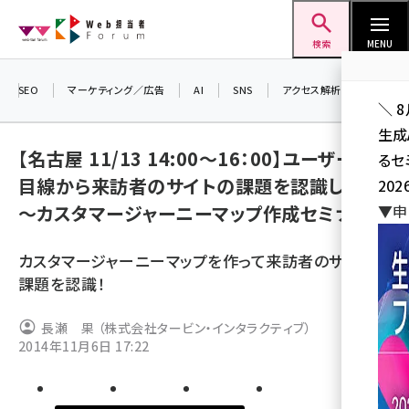
メ
Web担当者Forum
イ
検索
MENU
ン
コ
SEO
マーケティング／広告
AI
SNS
アクセス解析／データ分析
＼ 
ン
生成
テ
【名古屋 11/13 14:00～16：00】ユーザーの
るセ
ン
目線から来訪者のサイトの課題を認識しよう！
202
ツ
seo (3528)
～カスタマージャーニーマップ作成セミナー～
▼申
に
ai (2811)
移
カスタマージャーニーマップを作って来訪者のサイトの
動
youtube (2439)
課題を認識！
note (2315)
長瀬 果 （株式会社タービン・インタラクティブ）
セミナー (2308)
2014年11月6日 17:22
z世代 (1623)
meo (1277)