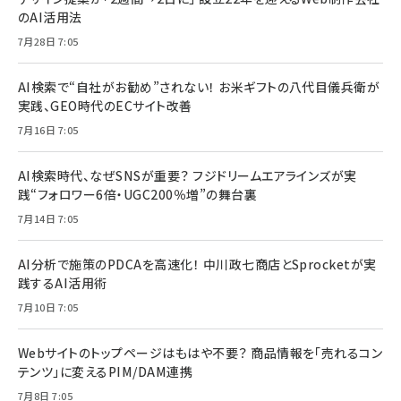
のAI活用法
7月28日 7:05
AI検索で“自社がお勧め”されない！ お米ギフトの八代目儀兵衛が
実践、GEO時代のECサイト改善
7月16日 7:05
AI検索時代、なぜSNSが重要？ フジドリームエアラインズが実
践“フォロワー6倍・UGC200％増”の舞台裏
7月14日 7:05
AI分析で施策のPDCAを高速化！ 中川政七商店とSprocketが実
践するAI活用術
7月10日 7:05
Webサイトのトップページはもはや不要？ 商品情報を「売れるコン
テンツ」に変えるPIM/DAM連携
7月8日 7:05