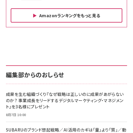
Amazonランキングをもっと見る
Amazon ビジネス・経済関連書籍 の売れ筋ランキン
Amazon 家電＆カメラ の売れ筋ランキング
Amazon パソコン・周辺機器 の売れ筋ランキング
グ
更新日時：2026/06/26 19:00
更新日時：2026/06/26 19:00
更新日時：2026/06/26 19:00
anan(アンアン)2026/07/01号 No.2501[魅せる
KIOXIA(キオクシア) 旧東芝メモリ microSD
KIOXIA(キオクシア) 旧東芝メモリ microSD
カラダ2026／宮舘涼太]
128GB UHS-I Class10 (最大読出速度
128GB UHS-I Class10 (最大読出速度
100MB/s) Nintendo Switch動作確認済 国内
100MB/s) Nintendo Switch動作確認済 国内
￥880
サポート正規品 メーカー保証5年 KLMEA128G
サポート正規品 メーカー保証5年 KLMEA128G
￥2,680
￥2,680
編集部からのおしらせ
anan(アンアン)2026/06/24号 No.2500増刊
スペシャルエディション[王道エンタメの矜持／
NIMASO ガラスフィルム iPhone 17 用 保護フィ
Amazon eギフトカード - Amazonロゴ - クラ
BTS]
ルム 強化ガラス 耐衝撃 高透過率 指紋防止 貼りや
シック
すい ガイド枠付き いPhone17 (6.3インチ) 対応
成果を生む組織づくり『なぜ戦略は正しいのに成果があがらない
￥1,100
￥5,000
2枚セット DSP25F1698
のか？ 事業成長をリードするデジタルマーケティング・マネジメン
￥1,599
ト』を3名様にプレゼント
anan(アンアン)2026/07/08号 No.2502[2026
Anker PowerLine III Flow USB-C & USB-C
年後半、あなたの恋と運命／山田涼介]
【New】Amazon Fire TV Stick HD | 手軽にスト
ケーブル Anker絡まないケーブル 240W 結束バン
8月7日 10:00
リーミングをはじめよう | ストリーミングメディアプ
ド付き USB PD対応 シリコン素材採用 iPhone
￥880
レイヤー
17 / 16 / 15 / Galaxy iPad Pro MacBook
￥1,890
Pro/Air 各種対応 (1.8m ミッドナイトブラック)
SUBARUのブランド想起戦略／AI活用のカギは「量」より「質」／動
￥6,980