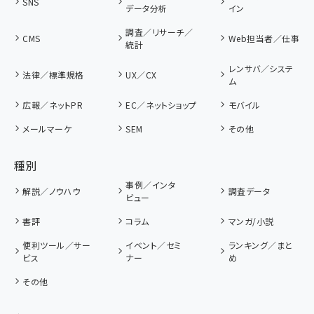
SNS
データ分析
イン
調査／リサーチ／
CMS
Web担当者／仕事
統計
レンサバ／システ
法律／標準規格
UX／CX
ム
広報／ネットPR
EC／ネットショップ
モバイル
メールマーケ
SEM
その他
種別
事例／インタ
解説／ノウハウ
調査データ
ビュー
書評
コラム
マンガ/小説
便利ツール／サー
イベント／セミ
ランキング／まと
ビス
ナー
め
その他