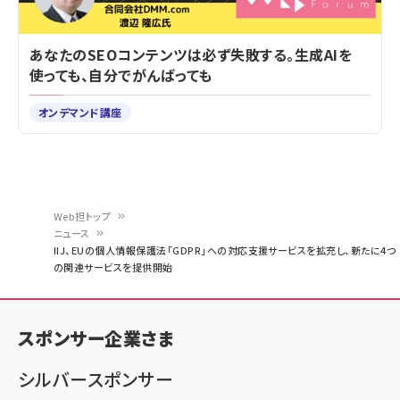
あなたのSEOコンテンツは必ず失敗する。生成AIを
使っても、自分でがんばっても
オンデマンド講座
Web担トップ
ニュース
パ
IIJ、EUの個人情報保護法「GDPR」への対応支援サービスを拡充し、新たに4つ
の関連サービスを提供開始
ン
く
ず
スポンサー企業さま
シルバースポンサー