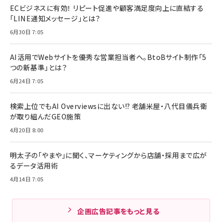
ECビジネスに有効！ リピート促進や顧客満足度向上に直結する
「LINE通知メッセージ」とは？
6月30日 7:05
AI活用でWebサイトを優秀な営業担当者へ。BtoBサイト制作「5
つの新基準」とは？
6月24日 7:05
検索上位でもAI Overviewsに出ない!? 老舗米屋・八代目儀兵衛
が取り組んだGEO施策
4月20日 8:00
明太子の「やまや」に聞く、マーケティングから店舗・採用まで広が
るデータ活用術
4月14日 7:05
企画広告記事をもっと見る