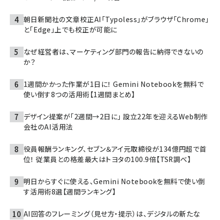
朝日新聞社の文章校正AI「Typoless」がブラウザ「Chrome」
と「Edge」上でも校正が可能に
なぜ経営者は、マーケティング部門の報告に納得できないの
か？
1週間かかった作業が1日に！ Gemini Notebookを無料で
使い倒す8つの活用術【1週間まとめ】
デザイン提案が「2週間→2日に」 設立22年を迎えるWeb制作
会社のAI活用法
役員報酬ランキング、セブン＆アイ元取締役が134億円超で首
位！ 従業員との格差最大はトヨタの100.9倍【TSR調べ】
明日からすぐに使える、Gemini Notebookを無料で使い倒
す活用術8選【週間ランキング】
AI回答のフレーミング（見せ方・提示）は、デジタルの新たな