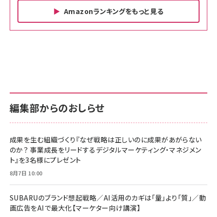
Amazonランキングをもっと見る
Amazon ビジネス・経済関連書籍 の売れ筋ランキン
Amazon 家電＆カメラ の売れ筋ランキング
Amazon パソコン・周辺機器 の売れ筋ランキング
グ
更新日時：2026/06/26 19:00
更新日時：2026/06/26 19:00
更新日時：2026/06/26 19:00
anan(アンアン)2026/07/01号 No.2501[魅
KIOXIA(キオクシア) 旧東芝メモリ microSD
KIOXIA(キオクシア) 旧東芝メモリ microSD
せるカラダ2026／宮舘涼太]
128GB UHS-I Class10 (最大読出速度
128GB UHS-I Class10 (最大読出速度
100MB/s) Nintendo Switch動作確認済 国
100MB/s) Nintendo Switch動作確認済 国
￥880
内サポート正規品 メーカー保証5年
内サポート正規品 メーカー保証5年
￥2,680
￥2,680
KLMEA128G
KLMEA128G
編集部からのおしらせ
anan(アンアン)2026/06/24号 No.2500増
刊 スペシャルエディション[王道エンタメの矜
NIMASO ガラスフィルム iPhone 17 用 保護
Amazon eギフトカード - Amazonロゴ - ク
持／BTS]
フィルム 強化ガラス 耐衝撃 高透過率 指紋防
ラシック
止 貼りやすい ガイド枠付き いPhone17 (6.3
成果を生む組織づくり『なぜ戦略は正しいのに成果があがらない
￥1,100
￥5,000
インチ) 対応 2枚セット DSP25F1698
のか？ 事業成長をリードするデジタルマーケティング・マネジメン
￥1,599
ト』を3名様にプレゼント
anan(アンアン)2026/07/08号
Anker PowerLine III Flow USB-C & USB-
No.2502[2026年後半、あなたの恋と運命／山
【New】Amazon Fire TV Stick HD | 手軽に
C ケーブル Anker絡まないケーブル 240W 結
8月7日 10:00
田涼介]
ストリーミングをはじめよう | ストリーミングメ
束バンド付き USB PD対応 シリコン素材採用
ディアプレイヤー
iPhone 17 / 16 / 15 / Galaxy iPad Pro
￥880
￥1,890
MacBook Pro/Air 各種対応 (1.8m ミッドナ
SUBARUのブランド想起戦略／AI活用のカギは「量」より「質」／動
￥6,980
イトブラック)
画広告をAIで最大化【マーケター向け講演】
ママ投資家が育休中に１億貯めた株式投資
アサヒ飲料 モンスター エナジー 355ml×24