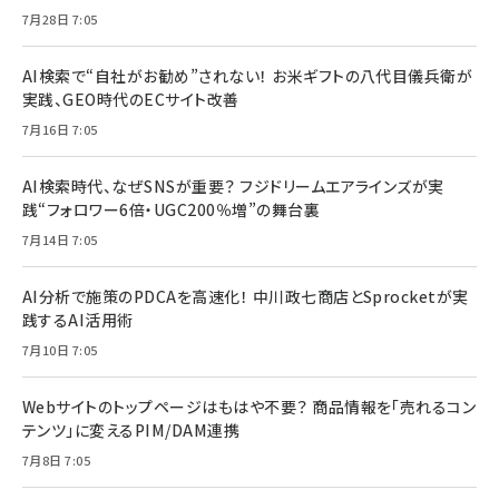
7月28日 7:05
AI検索で“自社がお勧め”されない！ お米ギフトの八代目儀兵衛が
実践、GEO時代のECサイト改善
7月16日 7:05
AI検索時代、なぜSNSが重要？ フジドリームエアラインズが実
践“フォロワー6倍・UGC200％増”の舞台裏
7月14日 7:05
AI分析で施策のPDCAを高速化！ 中川政七商店とSprocketが実
践するAI活用術
7月10日 7:05
Webサイトのトップページはもはや不要？ 商品情報を「売れるコン
テンツ」に変えるPIM/DAM連携
7月8日 7:05