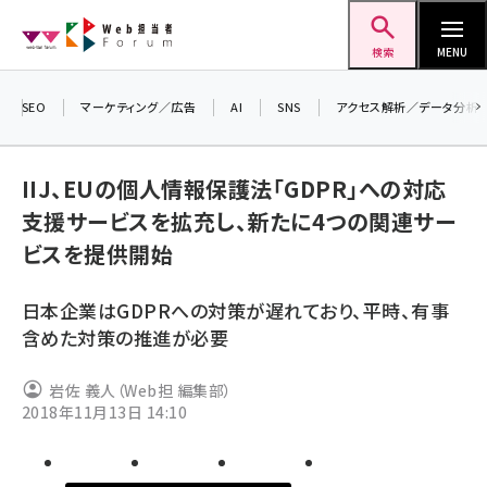
メ
Web担当者Forum
イ
検索
MENU
ン
コ
SEO
マーケティング／広告
AI
SNS
アクセス解析／データ分析
＼ 
ン
生成
テ
IIJ、EUの個人情報保護法「GDPR」への対応
るセ
ン
支援サービスを拡充し、新たに4つの関連サー
202
ツ
seo (3532)
ビスを提供開始
▼申
に
ai (2814)
移
日本企業はGDPRへの対策が遅れており、平時、有事
動
youtube (2441)
含めた対策の推進が必要
note (2317)
岩佐 義人（Web担 編集部）
セミナー (2310)
2018年11月13日 14:10
z世代 (1623)
meo (1277)