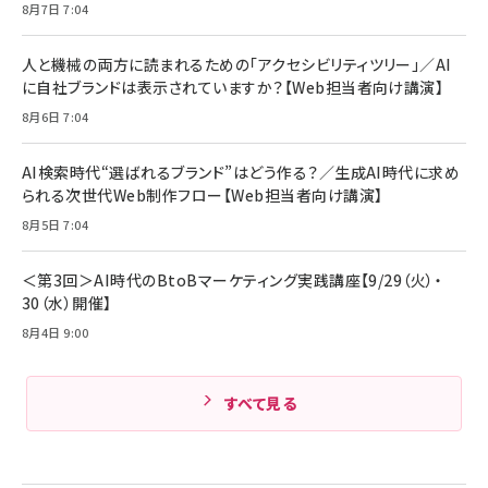
8月7日 7:04
Anker Soundcore P31i (Bluetooth 6.1)
本
￥1,870
【完全ワイヤレスイヤホン/アクティブノイズキャ
￥4,192
ンセリング/マルチポイント接続 / 最大50時間
人と機械の両方に読まれるための「アクセシビリティツリー」／AI
再生 / PSE技術基準適合】ブラック
￥5,990
組織の成果を最大化する ルールのデザイン
に自社ブランドは表示されていますか？【Web担当者向け講演】
サッポロ 生ビール 黒ラベル 350ml 缶 24本
ビール ケース買い【6/30応募〆切! 黒ラベルビ
￥1,980
8月6日 7:04
Anker PowerLine III Flow USB-C & USB-
ヤセラーキャンペーン】
C ケーブル Anker絡まないケーブル 240W 結
￥4,857
束バンド付き USB PD対応 シリコン素材採用
AI検索時代“選ばれるブランド”はどう作る？／生成AI時代に求め
iPhone 17 / 16 / 15 / Galaxy iPad Pro
￥1,890
られる次世代Web制作フロー【Web担当者向け講演】
Amazonランキングをもっと見る
MacBook Pro/Air 各種対応 (1.8m ミッドナ
イトブラック)
8月5日 7:04
Amazonランキングをもっと見る
Amazonランキングをもっと見る
＜第3回＞AI時代のBtoBマーケティング実践講座【9/29（火）・
30（水）開催】
8月4日 9:00
すべて見る