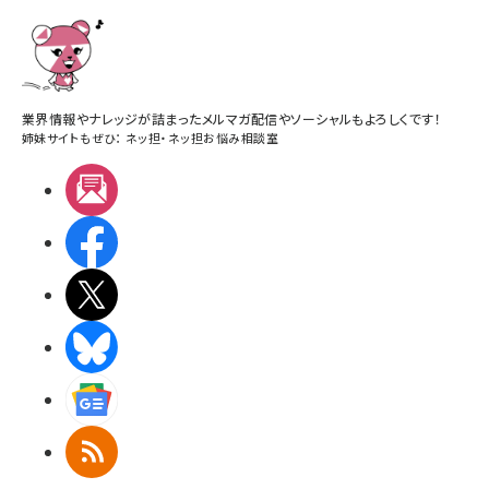
業界情報やナレッジが詰まったメルマガ配信やソーシャルもよろしくです！
姉妹サイトもぜひ：
ネッ担
・
ネッ担お悩み相談室
メルマガ
Facebook
X(エックス)
BlueSky
Googleニュース
RSS