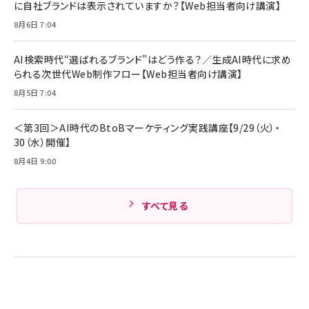
サッポロ 生ビール 黒ラベル 350ml 缶 24本 ビー
に自社ブランドは表示されていますか？【Web担当者向け講演】
￥1,980
ル ケース買い【6/30応募〆切! 黒ラベルビヤセラー
8月6日 7:04
キャンペーン】
Anker PowerLine III Flow USB-C & USB-C
ケーブル Anker絡まないケーブル 240W 結束バン
￥4,857
ド付き USB PD対応 シリコン素材採用 iPhone
AI検索時代“選ばれるブランド”はどう作る？／生成AI時代に求め
Amazonランキングをもっと見る
17 / 16 / 15 / Galaxy iPad Pro MacBook
￥1,890
られる次世代Web制作フロー【Web担当者向け講演】
Pro/Air 各種対応 (1.8m ミッドナイトブラック)
Amazonランキングをもっと見る
8月5日 7:04
Amazonランキングをもっと見る
＜第3回＞AI時代のBtoBマーケティング実践講座【9/29（火）・
30（水）開催】
8月4日 9:00
すべて見る