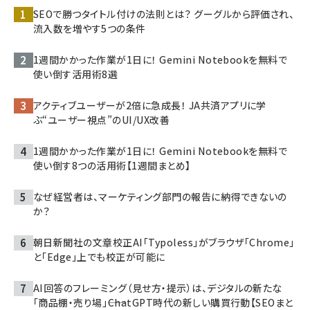
SEOで勝つタイトル付けの法則とは？ グーグルから評価され、
流入数を増やす5つの条件
1週間かかった作業が1日に！ Gemini Notebookを無料で
使い倒す活用術8選
アクティブユーザーが2倍に急成長！ JA共済アプリに学
ぶ“ユーザー視点”のUI/UX改善
1週間かかった作業が1日に！ Gemini Notebookを無料で
使い倒す8つの活用術【1週間まとめ】
なぜ経営者は、マーケティング部門の報告に納得できないの
か？
朝日新聞社の文章校正AI「Typoless」がブラウザ「Chrome」
と「Edge」上でも校正が可能に
AI回答のフレーミング（見せ方・提示）は、デジタルの新たな
「商品棚・売り場」――ChatGPT時代の新しい購買行動【SEOまと