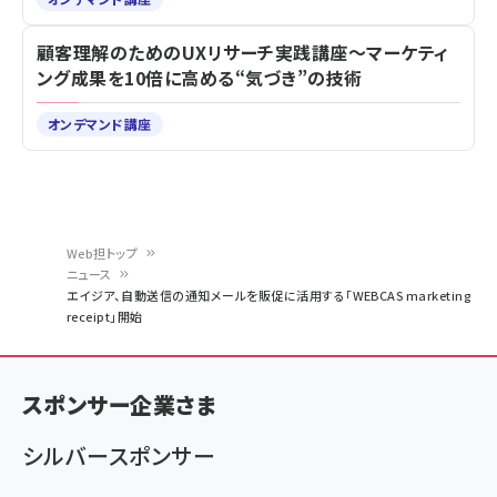
顧客理解のためのUXリサーチ実践講座～マーケティ
ング成果を10倍に高める“気づき”の技術
オンデマンド講座
Web担トップ
ニュース
パ
エイジア、自動送信の通知メールを販促に活用する「WEBCAS marketing
receipt」開始
ン
く
ず
スポンサー企業さま
シルバースポンサー