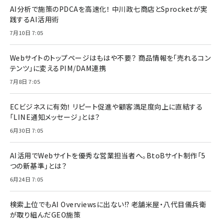
AI分析で施策のPDCAを高速化！ 中川政七商店とSprocketが実
践するAI活用術
7月10日 7:05
Webサイトのトップページはもはや不要？ 商品情報を「売れるコン
テンツ」に変えるPIM/DAM連携
7月8日 7:05
ECビジネスに有効！ リピート促進や顧客満足度向上に直結する
「LINE通知メッセージ」とは？
6月30日 7:05
AI活用でWebサイトを優秀な営業担当者へ。BtoBサイト制作「5
つの新基準」とは？
6月24日 7:05
検索上位でもAI Overviewsに出ない!? 老舗米屋・八代目儀兵衛
が取り組んだGEO施策