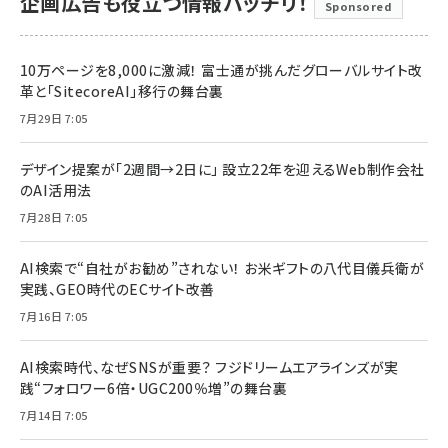
企画広告も役立つ情報バッチリ！
Sponsored
10万ページを8,000に激減！ 富士通が挑んだグローバルサイト改
革と「SitecoreAI」移行の舞台裏
7月29日 7:05
デザイン提案が「2週間→2日に」 設立22年を迎えるWeb制作会社
のAI活用法
7月28日 7:05
AI検索で“自社がお勧め”されない！ お米ギフトの八代目儀兵衛が
実践、GEO時代のECサイト改善
7月16日 7:05
AI検索時代、なぜSNSが重要？ フジドリームエアラインズが実
践“フォロワー6倍・UGC200％増”の舞台裏
7月14日 7:05