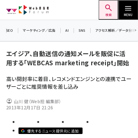
メ
Web担当者Forum
イ
検索
MENU
ン
コ
SEO
マーケティング／広告
AI
SNS
アクセス解析／データ分析
＼ 
ン
生成
テ
エイジア、自動送信の通知メールを販促に活
るセ
ン
用する「WEBCAS marketing receipt」開始
20
ツ
seo (3526)
▼
に
高い開封率に着目、レコメンドエンジンとの連携でユー
ai (2807)
移
ザーごとに推奨情報を差し込み
動
youtube (2434)
山川 健（Web担 編集部）
note (2312)
2013年12月17日 21:26
セミナー (2307)
z世代 (1622)
優先するニュース提供元に追加
meo (1275)