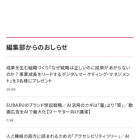
Amazon ビジネス・経済関連書籍 の売れ筋ランキン
Amazon 家電＆カメラ の売れ筋ランキング
Amazon パソコン・周辺機器 の売れ筋ランキング
グ
更新日時：2026/06/26 19:00
更新日時：2026/06/26 19:00
更新日時：2026/06/26 19:00
anan(アンアン)2026/07/01号 No.2501[魅せる
KIOXIA(キオクシア) 旧東芝メモリ microSD
KIOXIA(キオクシア) 旧東芝メモリ microSD
カラダ2026／宮舘涼太]
128GB UHS-I Class10 (最大読出速度
128GB UHS-I Class10 (最大読出速度
100MB/s) Nintendo Switch動作確認済 国内
100MB/s) Nintendo Switch動作確認済 国内
￥880
サポート正規品 メーカー保証5年 KLMEA128G
サポート正規品 メーカー保証5年 KLMEA128G
￥2,680
￥2,680
編集部からのおしらせ
anan(アンアン)2026/06/24号 No.2500増刊
スペシャルエディション[王道エンタメの矜持／
NIMASO ガラスフィルム iPhone 17 用 保護フィ
Amazon eギフトカード - Amazonロゴ - クラ
BTS]
ルム 強化ガラス 耐衝撃 高透過率 指紋防止 貼りや
シック
すい ガイド枠付き いPhone17 (6.3インチ) 対応
成果を生む組織づくり『なぜ戦略は正しいのに成果があがらない
￥1,100
￥5,000
2枚セット DSP25F1698
のか？ 事業成長をリードするデジタルマーケティング・マネジメン
￥1,599
ト』を3名様にプレゼント
anan(アンアン)2026/07/08号 No.2502[2026
Anker PowerLine III Flow USB-C & USB-C
年後半、あなたの恋と運命／山田涼介]
【New】Amazon Fire TV Stick HD | 手軽にスト
ケーブル Anker絡まないケーブル 240W 結束バン
10:00
リーミングをはじめよう | ストリーミングメディアプ
ド付き USB PD対応 シリコン素材採用 iPhone
￥880
レイヤー
17 / 16 / 15 / Galaxy iPad Pro MacBook
￥1,890
Pro/Air 各種対応 (1.8m ミッドナイトブラック)
SUBARUのブランド想起戦略／AI活用のカギは「量」より「質」／動
￥6,980
画広告をAIで最大化【マーケター向け講演】
ママ投資家が育休中に１億貯めた株式投資
アサヒ飲料 モンスター エナジー 355ml×24本
￥1,870
7:04
Anker Soundcore P31i (Bluetooth 6.1) 【完
￥4,192
全ワイヤレスイヤホン/アクティブノイズキャンセリ
ング/マルチポイント接続 / 最大50時間再生 / PSE
人と機械の両方に読まれるための「アクセシビリティツリー」／AI
組織の成果を最大化する ルールのデザイン
技術基準適合】ブラック
￥5,990