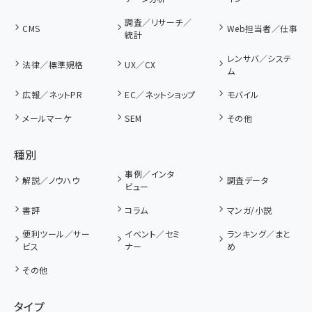
調査／リサーチ／
CMS
Web担当者／仕事
統計
レンサバ／システ
法律／標準規格
UX／CX
ム
広報／ネットPR
EC／ネットショップ
モバイル
メールマーケ
SEM
その他
種別
事例／インタ
解説／ノウハウ
調査データ
ビュー
書評
コラム
マンガ/小説
便利ツール／サー
イベント／セミ
ランキング／まと
ビス
ナー
め
その他
タイプ