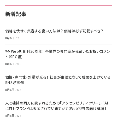
新着記事
価格を伏せて集客する良い方法は？ 価格は必ず記載すべき？
8月6日 7:05
祝・Web担創刊20周年！ 各業界の専門家から届いたお祝いコメン
ト（SEO編）
8月6日 7:05
個性・専門性・熱量が光る！ 社員が主役となって成果を上げている
SNS好事例
8月6日 7:05
人と機械の両方に読まれるための「アクセシビリティツリー」／AI
に自社ブランドは表示されていますか？【Web担当者向け講演】
8月6日 7:04