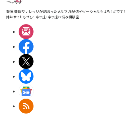
業界情報やナレッジが詰まったメルマガ配信やソーシャルもよろしくです！
姉妹サイトもぜひ：
ネッ担
・
ネッ担お悩み相談室
メルマガ
Facebook
X(エックス)
BlueSky
Googleニュース
RSS