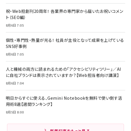
祝・Web担創刊20周年！ 各業界の専門家から届いたお祝いコメン
ト（SEO編）
8月6日 7:05
個性・専門性・熱量が光る！ 社員が主役となって成果を上げている
SNS好事例
8月6日 7:05
人と機械の両方に読まれるための「アクセシビリティツリー」／AI
に自社ブランドは表示されていますか？【Web担当者向け講演】
8月6日 7:04
明日からすぐに使える、Gemini Notebookを無料で使い倒す活
用術8選【週間ランキング】
8月5日 8:00
新着記事をもっと見る