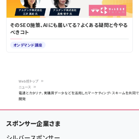
そのSEO施策、AIにも届いてる？よくある疑問と今やる
べきコト
オンデマンド講座
Web担トップ
ニュース
パ
電通とカタリナ、実購買データなどを活用したマーケティング・スキームを共同で
開発
ン
く
ず
スポンサー企業さま
シルバースポンサー