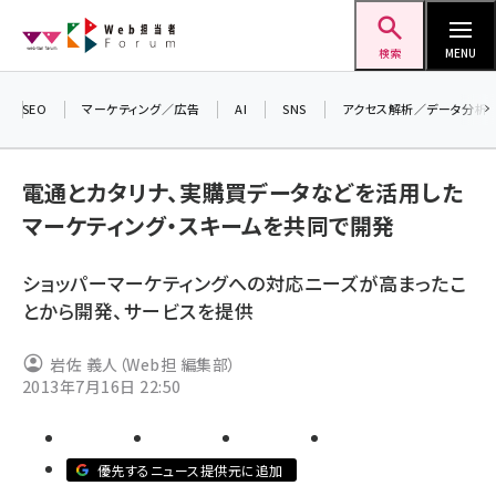
メ
Web担当者Forum
イ
検索
MENU
ン
コ
SEO
マーケティング／広告
AI
SNS
アクセス解析／データ分析
＼ 
ン
7月
テ
電通とカタリナ、実購買データなどを活用した
差し
ン
マーケティング・スキームを共同で開発
▼
ツ
seo (3523)
に
ショッパーマーケティングへの対応ニーズが高まったこ
ai (2804)
移
とから開発、サービスを提供
動
youtube (2429)
岩佐 義人（Web担 編集部）
note (2312)
2013年7月16日 22:50
セミナー (2303)
z世代 (1622)
優先するニュース提供元に追加
meo (1275)