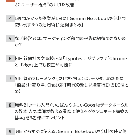
ぶ“ユーザー視点”のUI/UX改善
1週間かかった作業が1日に！ Gemini Notebookを無料で
使い倒す8つの活用術【1週間まとめ】
なぜ経営者は、マーケティング部門の報告に納得できないの
か？
朝日新聞社の文章校正AI「Typoless」がブラウザ「Chrome」
と「Edge」上でも校正が可能に
AI回答のフレーミング（見せ方・提示）は、デジタルの新たな
「商品棚・売り場」――ChatGPT時代の新しい購買行動【SEOまと
め】
無料BIツール入門『いちばんやさしいGoogleデータポータル
の教本 人気講師が教える業務で使えるダッシュボード構築の
基本』を3名様にプレゼント
明日からすぐに使える、Gemini Notebookを無料で使い倒