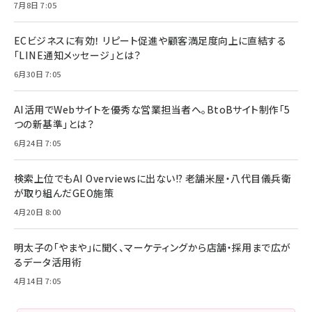
7月8日 7:05
ECビジネスに有効！ リピート促進や顧客満足度向上に直結する
「LINE通知メッセージ」とは？
6月30日 7:05
AI活用でWebサイトを優秀な営業担当者へ。BtoBサイト制作「5
つの新基準」とは？
6月24日 7:05
検索上位でもAI Overviewsに出ない!? 老舗米屋・八代目儀兵衛
が取り組んだGEO施策
4月20日 8:00
明太子の「やまや」に聞く、マーケティングから店舗・採用まで広が
るデータ活用術
4月14日 7:05