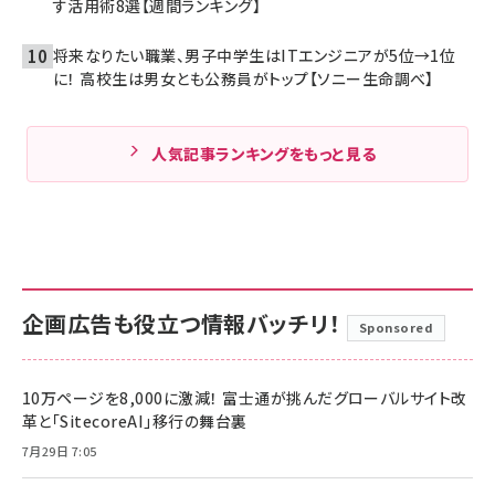
す活用術8選【週間ランキング】
将来なりたい職業、男子中学生はITエンジニアが5位→1位
に！ 高校生は男女とも公務員がトップ【ソニー生命調べ】
人気記事ランキングをもっと見る
企画広告も役立つ情報バッチリ！
Sponsored
10万ページを8,000に激減！ 富士通が挑んだグローバルサイト改
革と「SitecoreAI」移行の舞台裏
7月29日 7:05