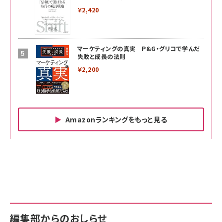
￥2,420
マーケティングの真実 P&G・グリコで学んだ
失敗と成長の法則
￥2,200
Amazonランキングをもっと見る
Amazon ビジネス・経済関連書籍 の売れ筋ランキン
Amazon 家電＆カメラ の売れ筋ランキング
Amazon パソコン・周辺機器 の売れ筋ランキング
グ
更新日時：2026/06/26 19:00
更新日時：2026/06/26 19:00
更新日時：2026/06/26 19:00
anan(アンアン)2026/07/01号 No.2501[魅
KIOXIA(キオクシア) 旧東芝メモリ microSD
KIOXIA(キオクシア) 旧東芝メモリ microSD
せるカラダ2026／宮舘涼太]
128GB UHS-I Class10 (最大読出速度
128GB UHS-I Class10 (最大読出速度
100MB/s) Nintendo Switch動作確認済 国
100MB/s) Nintendo Switch動作確認済 国
￥880
内サポート正規品 メーカー保証5年
内サポート正規品 メーカー保証5年
￥2,680
￥2,680
KLMEA128G
KLMEA128G
編集部からのおしらせ