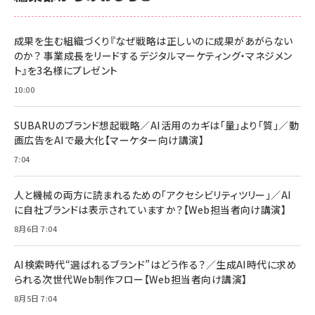
anan(アンアン)2026/06/24号 No.2500増
刊 スペシャルエディション[王道エンタメの矜
NIMASO ガラスフィルム iPhone 17 用 保護
Amazon eギフトカード - Amazonロゴ - ク
持／BTS]
フィルム 強化ガラス 耐衝撃 高透過率 指紋防
ラシック
止 貼りやすい ガイド枠付き いPhone17 (6.3
成果を生む組織づくり『なぜ戦略は正しいのに成果があがらない
￥1,100
￥5,000
インチ) 対応 2枚セット DSP25F1698
のか？ 事業成長をリードするデジタルマーケティング・マネジメン
￥1,599
ト』を3名様にプレゼント
anan(アンアン)2026/07/08号
Anker PowerLine III Flow USB-C & USB-
No.2502[2026年後半、あなたの恋と運命／山
【New】Amazon Fire TV Stick HD | 手軽に
C ケーブル Anker絡まないケーブル 240W 結
10:00
田涼介]
ストリーミングをはじめよう | ストリーミングメ
束バンド付き USB PD対応 シリコン素材採用
ディアプレイヤー
iPhone 17 / 16 / 15 / Galaxy iPad Pro
￥880
￥1,890
MacBook Pro/Air 各種対応 (1.8m ミッドナ
SUBARUのブランド想起戦略／AI活用のカギは「量」より「質」／動
￥6,980
イトブラック)
画広告をAIで最大化【マーケター向け講演】
ママ投資家が育休中に１億貯めた株式投資
アサヒ飲料 モンスター エナジー 355ml×24
7:04
Anker Soundcore P31i (Bluetooth 6.1)
本
￥1,870
【完全ワイヤレスイヤホン/アクティブノイズキャ
￥4,192
ンセリング/マルチポイント接続 / 最大50時間
人と機械の両方に読まれるための「アクセシビリティツリー」／AI
再生 / PSE技術基準適合】ブラック
￥5,990
組織の成果を最大化する ルールのデザイン
に自社ブランドは表示されていますか？【Web担当者向け講演】
サッポロ 生ビール 黒ラベル 350ml 缶 24本
ビール ケース買い【6/30応募〆切! 黒ラベルビ
￥1,980
8月6日 7:04
Anker PowerLine III Flow USB-C & USB-
ヤセラーキャンペーン】
C ケーブル Anker絡まないケーブル 240W 結
￥4,857
束バンド付き USB PD対応 シリコン素材採用
AI検索時代“選ばれるブランド”はどう作る？／生成AI時代に求め
iPhone 17 / 16 / 15 / Galaxy iPad Pro
￥1,890
られる次世代Web制作フロー【Web担当者向け講演】
Amazonランキングをもっと見る
MacBook Pro/Air 各種対応 (1.8m ミッドナ
イトブラック)
8月5日 7:04
Amazonランキングをもっと見る