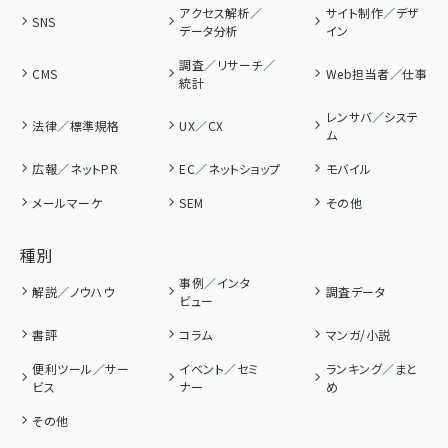
アクセス解析／
サイト制作／デザ
SNS
データ分析
イン
調査／リサーチ／
CMS
Web担当者／仕事
統計
レンサバ／システ
法律／標準規格
UX／CX
ム
広報／ネットPR
EC／ネットショップ
モバイル
メールマーケ
SEM
その他
種別
事例／インタ
解説／ノウハウ
調査データ
ビュー
書評
コラム
マンガ/小説
便利ツール／サー
イベント／セミ
ランキング／まと
ビス
ナー
め
その他