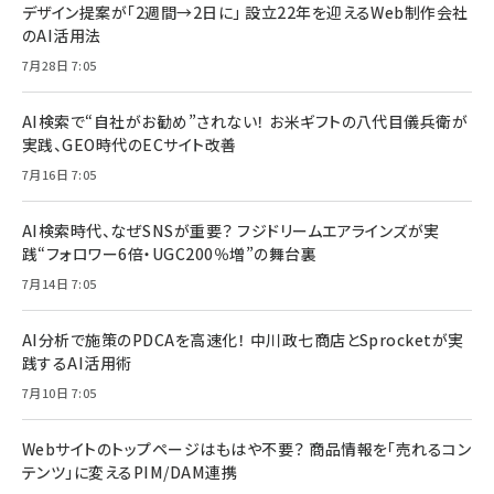
デザイン提案が「2週間→2日に」 設立22年を迎えるWeb制作会社
のAI活用法
7月28日 7:05
AI検索で“自社がお勧め”されない！ お米ギフトの八代目儀兵衛が
実践、GEO時代のECサイト改善
7月16日 7:05
AI検索時代、なぜSNSが重要？ フジドリームエアラインズが実
践“フォロワー6倍・UGC200％増”の舞台裏
7月14日 7:05
AI分析で施策のPDCAを高速化！ 中川政七商店とSprocketが実
践するAI活用術
7月10日 7:05
Webサイトのトップページはもはや不要？ 商品情報を「売れるコン
テンツ」に変えるPIM/DAM連携