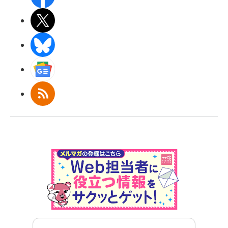
X(エックス)
BlueSky
Googleニュース
RSS