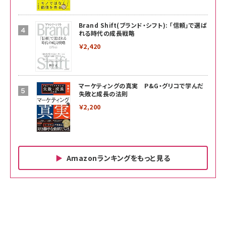
Brand Shift(ブランド・シフト): 「信頼」で選ば
れる時代の成長戦略
￥2,420
マーケティングの真実 P&G・グリコで学んだ
失敗と成長の法則
￥2,200
Amazonランキングをもっと見る
Amazon ビジネス・経済関連書籍 の売れ筋ランキン
Amazon 家電＆カメラ の売れ筋ランキング
Amazon パソコン・周辺機器 の売れ筋ランキング
グ
更新日時：2026/06/26 19:00
更新日時：2026/06/26 19:00
更新日時：2026/06/26 19:00
anan(アンアン)2026/07/01号 No.2501[魅
KIOXIA(キオクシア) 旧東芝メモリ microSD
KIOXIA(キオクシア) 旧東芝メモリ microSD