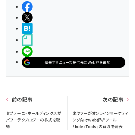
シェアする
ポストする
>ブクマする
noteで書く
LINEで送る
優先するニュース提供元にWeb担を追加
前の記事
次の記事
セプテーニ・ホールディングスが
米ヤフーがオンラインマーケティ
パワーテクノロジーの株式を取
ング向けWeb解析ツール
得
「IndexTools」の買収を発表