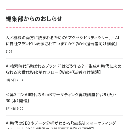
せるカラダ2026／宮舘涼太]
128GB UHS-I Class10 (最大読出速度
128GB UHS-I Class10 (最大読出速度
100MB/s) Nintendo Switch動作確認済 国
100MB/s) Nintendo Switch動作確認済 国
￥880
内サポート正規品 メーカー保証5年
内サポート正規品 メーカー保証5年
￥2,680
￥2,680
KLMEA128G
KLMEA128G
編集部からのおしらせ
anan(アンアン)2026/06/24号 No.2500増
刊 スペシャルエディション[王道エンタメの矜
NIMASO ガラスフィルム iPhone 17 用 保護
Amazon eギフトカード - Amazonロゴ - ク
持／BTS]
フィルム 強化ガラス 耐衝撃 高透過率 指紋防
ラシック
止 貼りやすい ガイド枠付き いPhone17 (6.3
人と機械の両方に読まれるための「アクセシビリティツリー」／AI
￥1,100
￥5,000
インチ) 対応 2枚セット DSP25F1698
に自社ブランドは表示されていますか？【Web担当者向け講演】
￥1,599
7:04
anan(アンアン)2026/07/08号
Anker PowerLine III Flow USB-C & USB-
No.2502[2026年後半、あなたの恋と運命／山
【New】Amazon Fire TV Stick HD | 手軽に
C ケーブル Anker絡まないケーブル 240W 結
田涼介]
ストリーミングをはじめよう | ストリーミングメ
束バンド付き USB PD対応 シリコン素材採用
AI検索時代“選ばれるブランド”はどう作る？／生成AI時代に求め
ディアプレイヤー
iPhone 17 / 16 / 15 / Galaxy iPad Pro
￥880
￥1,890
MacBook Pro/Air 各種対応 (1.8m ミッドナ
られる次世代Web制作フロー【Web担当者向け講演】
￥6,980
イトブラック)
8月5日 7:04
ママ投資家が育休中に１億貯めた株式投資
アサヒ飲料 モンスター エナジー 355ml×24
Anker Soundcore P31i (Bluetooth 6.1)
本
￥1,870
【完全ワイヤレスイヤホン/アクティブノイズキャ
＜第3回＞AI時代のBtoBマーケティング実践講座【9/29（火）・
￥4,192
ンセリング/マルチポイント接続 / 最大50時間
30（水）開催】
再生 / PSE技術基準適合】ブラック
￥5,990
組織の成果を最大化する ルールのデザイン
サッポロ 生ビール 黒ラベル 350ml 缶 24本
8月4日 9:00
ビール ケース買い【6/30応募〆切! 黒ラベルビ
￥1,980
Anker PowerLine III Flow USB-C & USB-
ヤセラーキャンペーン】
C ケーブル Anker絡まないケーブル 240W 結
AI時代のSEOやデータ分析がわかる「生成AI×マーケティング
￥4,857
束バンド付き USB PD対応 シリコン素材採用
フォーラム 2026」講師の必読記事7選【8/27開催】