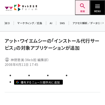
メ
Web担当者Forum
イ
検索
MENU
ン
コ
SEO
マーケティング／広告
AI
SNS
アクセス解析／データ分析
＼ 
ン
7月
テ
アット・ワイエムシーの「インストール代行サー
差し
ン
ビス」の対象アプリケーションが追加
▼ア
ツ
seo (3516)
に
神野恵美（Web担 編集部）
ai (2799)
移
2008年4月11日 17:45
動
youtube (2420)
note (2308)
優先するニュース提供元に追加
セミナー (2296)
z世代 (1617)
meo (1274)