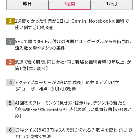
昨日
1週間
1か月
1週間かかった作業が1日に！ Gemini Notebookを無料で
使い倒す活用術8選
SEOで勝つタイトル付けの法則とは？ グーグルから評価され、
流入数を増やす5つの条件
派遣で働く期間、同じ会社・同じ職場を継続希望「3年以上」が
第1位【エン調べ】
アクティブユーザーが2倍に急成長！ JA共済アプリに学
ぶ“ユーザー視点”のUI/UX改善
AI回答のフレーミング（見せ方・提示）は、デジタルの新たな
「商品棚・売り場」――ChatGPT時代の新しい購買行動【SEOまと
め】
【3秒クイズ】5433円は3人で割り切れる？ 電卓を使わずに「ひ
と目」で見抜く方法