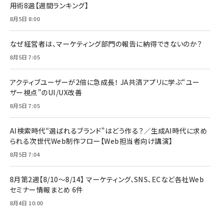
用術8選【週間ランキング】
8月5日 8:00
なぜ経営者は、マーケティング部門の報告に納得できないのか？
8月5日 7:05
アクティブユーザーが2倍に急成長！ JA共済アプリに学ぶ“ユー
ザー視点”のUI/UX改善
8月5日 7:05
AI検索時代“選ばれるブランド”はどう作る？／生成AI時代に求め
られる次世代Web制作フロー【Web担当者向け講演】
8月5日 7:04
8月第2週【8/10～8/14】 マーケティング、SNS、ECなど各社Web
セミナー情報まとめ 6件
8月4日 10:00