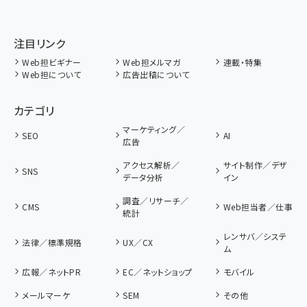
注目リンク
Web担ビギナー
Web担メルマガ
連載・特集
Web担について
広告出稿について
カテゴリ
マーケティング／
SEO
AI
広告
アクセス解析／
サイト制作／デザ
SNS
データ分析
イン
調査／リサーチ／
CMS
Web担当者／仕事
統計
レンサバ／システ
法律／標準規格
UX／CX
ム
広報／ネットPR
EC／ネットショップ
モバイル
メールマーケ
SEM
その他