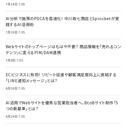
7月14日 7:05
AI分析で施策のPDCAを高速化！ 中川政七商店とSprocketが実
践するAI活用術
7月10日 7:05
Webサイトのトップページはもはや不要？ 商品情報を「売れるコン
テンツ」に変えるPIM/DAM連携
7月8日 7:05
ECビジネスに有効！ リピート促進や顧客満足度向上に直結する
「LINE通知メッセージ」とは？
6月30日 7:05
AI活用でWebサイトを優秀な営業担当者へ。BtoBサイト制作「5
つの新基準」とは？
6月24日 7:05