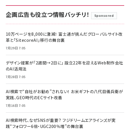
企画広告も役立つ情報バッチリ！
Sponsored
10万ページを8,000に激減！ 富士通が挑んだグローバルサイト改
革と「SitecoreAI」移行の舞台裏
7月29日 7:05
デザイン提案が「2週間→2日に」 設立22年を迎えるWeb制作会社
のAI活用法
7月28日 7:05
AI検索で“自社がお勧め”されない！ お米ギフトの八代目儀兵衛が
実践、GEO時代のECサイト改善
7月16日 7:05
AI検索時代、なぜSNSが重要？ フジドリームエアラインズが実
践“フォロワー6倍・UGC200％増”の舞台裏