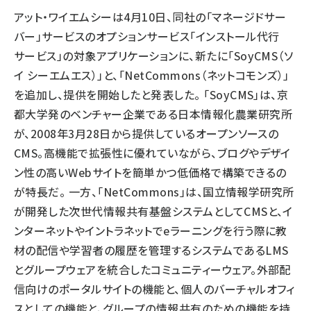
アット・ワイエムシーは4月10日、同社の「マネージドサー
llmo (1155)
バー」サービスのオプションサービス「インストール代行
サービス」の対象アプリケーションに、新たに「SoyCMS（ソ
イ シーエムエス）」と、「NetCommons（ネットコモンズ）」
を追加し、提供を開始したと発表した。 「SoyCMS」は、京
都大学発のベンチャー企業である日本情報化農業研究所
が、2008年3月28日から提供しているオープンソースの
CMS。高機能で拡張性に優れていながら、ブログやデザイ
ン性の高いWebサイトを簡単かつ低価格で構築できるの
が特長だ。 一方、「NetCommons」は、国立情報学研究所
が開発した次世代情報共有基盤システムとしてCMSと、イ
ンターネットやイントラネットでeラーニングを行う際に教
材の配信や学習者の履歴を管理するシステムであるLMS
とグループウェアを統合したコミュニティーウェア。外部配
信向けのポータルサイトの機能と、個人のバーチャルオフィ
スとしての機能と、グループの情報共有のための機能を持