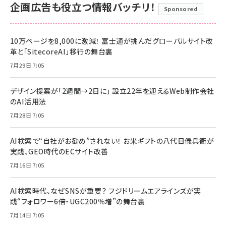
企画広告も役立つ情報バッチリ！
Sponsored
10万ページを8,000に激減！ 富士通が挑んだグローバルサイト改
革と「SitecoreAI」移行の舞台裏
7月29日 7:05
デザイン提案が「2週間→2日に」 設立22年を迎えるWeb制作会社
のAI活用法
7月28日 7:05
AI検索で“自社がお勧め”されない！ お米ギフトの八代目儀兵衛が
実践、GEO時代のECサイト改善
7月16日 7:05
AI検索時代、なぜSNSが重要？ フジドリームエアラインズが実
践“フォロワー6倍・UGC200％増”の舞台裏
7月14日 7:05