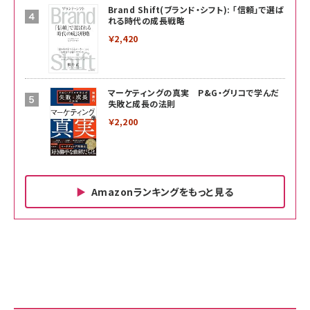
Brand Shift(ブランド・シフト): 「信頼」で選ば
れる時代の成長戦略
￥2,420
マーケティングの真実 P&G・グリコで学んだ
失敗と成長の法則
￥2,200
Amazonランキングをもっと見る
Amazon ビジネス・経済関連書籍 の売れ筋ランキン
Amazon 家電＆カメラ の売れ筋ランキング
Amazon パソコン・周辺機器 の売れ筋ランキング
グ
更新日時：2026/06/26 19:00
更新日時：2026/06/26 19:00
更新日時：2026/06/26 19:00
anan(アンアン)2026/07/01号 No.2501[魅せる
KIOXIA(キオクシア) 旧東芝メモリ microSD
KIOXIA(キオクシア) 旧東芝メモリ microSD
カラダ2026／宮舘涼太]
128GB UHS-I Class10 (最大読出速度
128GB UHS-I Class10 (最大読出速度
100MB/s) Nintendo Switch動作確認済 国内
100MB/s) Nintendo Switch動作確認済 国内
￥880