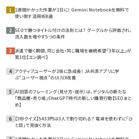
1週間かかった作業が1日に！ Gemini Notebookを無料で
使い倒す活用術8選
SEOで勝つタイトル付けの法則とは？ グーグルから評価され、
流入数を増やす5つの条件
派遣で働く期間、同じ会社・同じ職場を継続希望「3年以上」が
第1位【エン調べ】
アクティブユーザーが2倍に急成長！ JA共済アプリに学
ぶ“ユーザー視点”のUI/UX改善
AI回答のフレーミング（見せ方・提示）は、デジタルの新たな
「商品棚・売り場」――ChatGPT時代の新しい購買行動【SEOまと
め】
【3秒クイズ】5433円は3人で割り切れる？ 電卓を使わずに「ひ
と目」で見抜く方法
1週間かかった作業が1日に！ Gemini Notebookを無料で