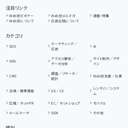
注目リンク
Web担ビギナー
Web担メルマガ
連載・特集
Web担について
広告出稿について
カテゴリ
マーケティング／
SEO
AI
広告
アクセス解析／
サイト制作／デザ
SNS
データ分析
イン
調査／リサーチ／
CMS
Web担当者／仕事
統計
レンサバ／システ
法律／標準規格
UX／CX
ム
広報／ネットPR
EC／ネットショップ
モバイル
メールマーケ
SEM
その他
種別