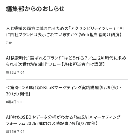
サポート正規品 メーカー保証5年 KLMEA128G
サポート正規品 メーカー保証5年 KLMEA128G
￥2,680
￥2,680
編集部からのおしらせ
anan(アンアン)2026/06/24号 No.2500増刊
スペシャルエディション[王道エンタメの矜持／
NIMASO ガラスフィルム iPhone 17 用 保護フィ
Amazon eギフトカード - Amazonロゴ - クラ
BTS]
ルム 強化ガラス 耐衝撃 高透過率 指紋防止 貼りや
シック
すい ガイド枠付き いPhone17 (6.3インチ) 対応
人と機械の両方に読まれるための「アクセシビリティツリー」／AI
￥1,100
￥5,000
2枚セット DSP25F1698
に自社ブランドは表示されていますか？【Web担当者向け講演】
￥1,599
7:04
anan(アンアン)2026/07/08号 No.2502[2026
Anker PowerLine III Flow USB-C & USB-C
年後半、あなたの恋と運命／山田涼介]
【New】Amazon Fire TV Stick HD | 手軽にスト
ケーブル Anker絡まないケーブル 240W 結束バン
リーミングをはじめよう | ストリーミングメディアプ
ド付き USB PD対応 シリコン素材採用 iPhone
￥880
AI検索時代“選ばれるブランド”はどう作る？／生成AI時代に求め
レイヤー
17 / 16 / 15 / Galaxy iPad Pro MacBook
￥1,890
Pro/Air 各種対応 (1.8m ミッドナイトブラック)
られる次世代Web制作フロー【Web担当者向け講演】
￥6,980
ママ投資家が育休中に１億貯めた株式投資
8月5日 7:04
アサヒ飲料 モンスター エナジー 355ml×24本
￥1,870
Anker Soundcore P31i (Bluetooth 6.1) 【完
￥4,192
全ワイヤレスイヤホン/アクティブノイズキャンセリ
＜第3回＞AI時代のBtoBマーケティング実践講座【9/29（火）・
ング/マルチポイント接続 / 最大50時間再生 / PSE
30（水）開催】
組織の成果を最大化する ルールのデザイン
技術基準適合】ブラック
￥5,990
サッポロ 生ビール 黒ラベル 350ml 缶 24本 ビー
8月4日 9:00
￥1,980
ル ケース買い【6/30応募〆切! 黒ラベルビヤセラー
キャンペーン】
Anker PowerLine III Flow USB-C & USB-C
ケーブル Anker絡まないケーブル 240W 結束バン
￥4,857
AI時代のSEOやデータ分析がわかる「生成AI×マーケティング
ド付き USB PD対応 シリコン素材採用 iPhone
フォーラム 2026」講師の必読記事7選【8/27開催】
Amazonランキングをもっと見る
17 / 16 / 15 / Galaxy iPad Pro MacBook
￥1,890
Pro/Air 各種対応 (1.8m ミッドナイトブラック)
8月4日 7:04