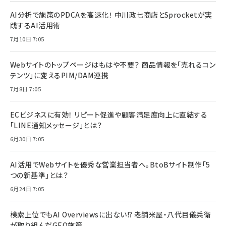
AI分析で施策のPDCAを高速化！ 中川政七商店とSprocketが実
践するAI活用術
7月10日 7:05
Webサイトのトップページはもはや不要？ 商品情報を「売れるコン
テンツ」に変えるPIM/DAM連携
7月8日 7:05
ECビジネスに有効！ リピート促進や顧客満足度向上に直結する
「LINE通知メッセージ」とは？
6月30日 7:05
AI活用でWebサイトを優秀な営業担当者へ。BtoBサイト制作「5
つの新基準」とは？
6月24日 7:05
検索上位でもAI Overviewsに出ない!? 老舗米屋・八代目儀兵衛
が取り組んだGEO施策