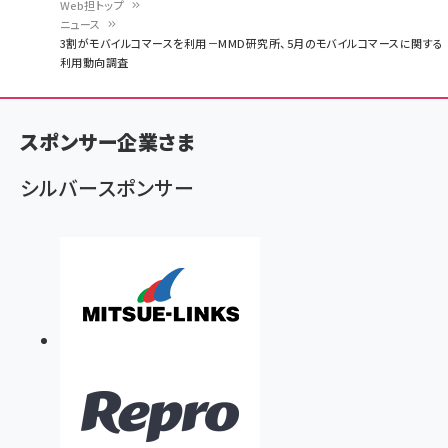
Web担トップ
ニュース
パ
3割がモバイルコマースを利用－MMD研究所、5月のモバイルコマースに関する
利用動向調査
ン
く
ず
スポンサー企業さま
シルバースポンサー