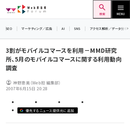
メ
Web担当者Forum
イ
検索
MENU
ン
コ
SEO
マーケティング／広告
AI
SNS
アクセス解析／データ分析
ン
テ
3割がモバイルコマースを利用－MMD研究
ン
所、5月のモバイルコマースに関する利用動向
ツ
seo (3516)
調査
に
ai (2799)
移
神野恵美（Web担 編集部）
動
youtube (2420)
2007年6月15日 20:28
note (2308)
セミナー (2296)
優先するニュース提供元に追加
z世代 (1617)
meo (1274)