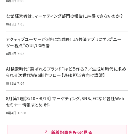
8月5日 8:00
なぜ経営者は、マーケティング部門の報告に納得できないのか？
8月5日 7:05
アクティブユーザーが2倍に急成長！ JA共済アプリに学ぶ“ユー
ザー視点”のUI/UX改善
8月5日 7:05
AI検索時代“選ばれるブランド”はどう作る？／生成AI時代に求め
られる次世代Web制作フロー【Web担当者向け講演】
8月5日 7:04
8月第2週【8/10～8/14】 マーケティング、SNS、ECなど各社Web
セミナー情報まとめ 6件
8月4日 10:00
新着記事をもっと見る