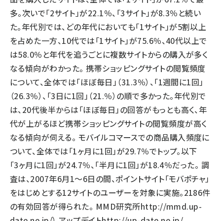
多。次いで「2サイト」が22.1％、「3サイト」が8.3％と続い
た。年代別では、どの年代においても「1サイト」が5割以上
を占めた一方、10代では「1サイト」が75.6％、40代以上で
は58.0％と年代を追うごとに複数サイトからの購入が多く
なる傾向がわかった。 携帯ショッピングサイトの閲覧頻度
について、全体では「ほぼ毎日」（31.3％）、「1週間に1回」
（26.3％）、「3日に1回」（21.％）の順で多かった。年代別で
は、20代後半からは「ほぼ毎日」の回答がもっとも高く、年
代が上がるほど携帯ショッピングサイトの閲覧頻度が高く
なる傾向が伺える。 モバイルコマースでの商品購入頻度に
ついて、全体では「1ヶ月に1回」が29.7％でトップ。以下
「3ヶ月に1回」が24.7％、「半月に1回」が18.4％だった。 調
査は、2007年6月1～6日の間、ポイントサイト「モバポチャ」
をはじめとする12サイトのユーザーを対象に実施。2186件
の有効回答が得られた。 MMD研究所
http://mmd.up-
date.ne.jp/
） アップデイト
http://up-date.ne.jp/