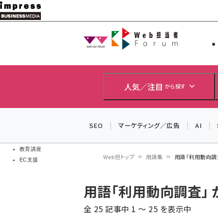
メ
イ
Web担当者
Web担当者
ン
EC担当者
コ
製品導入
ン
企業IT
ソフト開発
テ
人気／注目
から探す
IoT・AI
ン
DCクラウド
研究・調査
ツ
SEO
マーケティング／広告
AI
エネルギー
に
ドローン
移
教育講座
Web担トップ
用語集
用語「利用動向調
EC支援
動
パ
用語「利用動向調査」
ン
全 25 記事中 1 ～ 25 を表示中
く