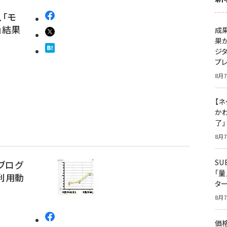
、「モ
」結果
成
果
ジ
プ
8月7
【ネ
かわ
了
8月7
S
ブログ
「
利用動
タ
8月7
価