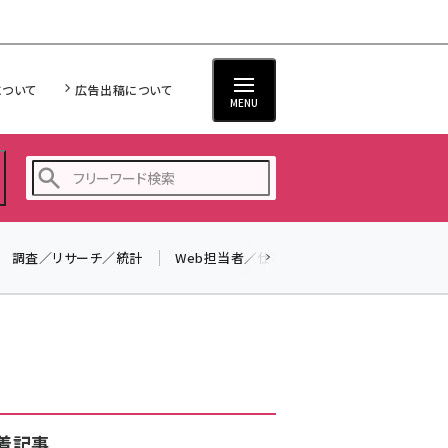
について
広告出稿について
MENU
調査／リサーチ／統計
Web担当者／仕事
法律／標準規格
seo (3528)
ai (2811)
youtube (2439)
note (2315)
セミナー (2308)
着記事