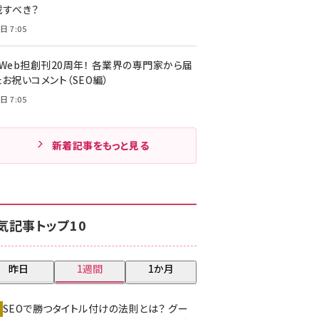
載すべき？
日 7:05
・Web担創刊20周年！ 各業界の専門家から届
お祝いコメント（SEO編）
日 7:05
新着記事をもっと見る
気記事トップ10
昨日
1週間
1か月
SEOで勝つタイトル付けの法則とは？ グー