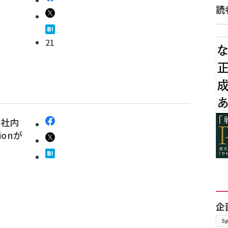
読
21
が社内
ionが
企
S