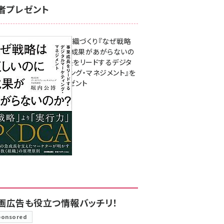
者プレゼント
成果を生む組織づくり『なぜ戦略
は正しいのに成果があがらないの
か？ 事業成長をリードするデジタ
ルマーケティング・マネジメント』を
3名様にプレゼント
8月7日 10:00
画広告も役立つ情報バッチリ！
ponsored