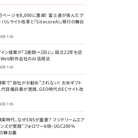
万ページを8,000に激減！ 富士通が挑んだグ
バルサイト改革と「SitecoreAI」移行の舞台
9日 7:05
ザイン提案が「2週間→2日に」 設立22年を迎
るWeb制作会社のAI活用法
8日 7:05
I検索で“自社がお勧め”されない！ お米ギフト
八代目儀兵衛が実践、GEO時代のECサイト改
6日 7:05
検索時代、なぜSNSが重要？ フジドリームエア
ンズが実践“フォロワー6倍・UGC200％
”の舞台裏