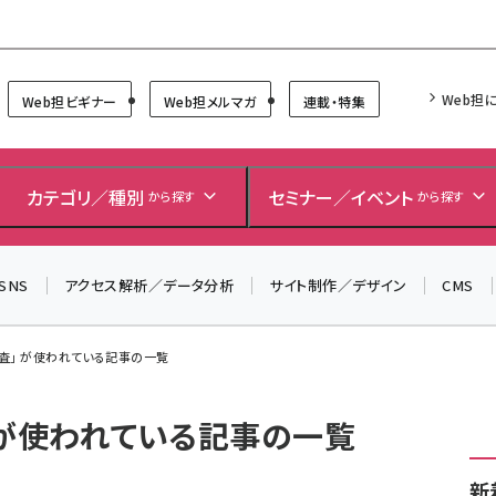
Forum
Web担
Web担ビギナー
Web担メルマガ
連載・特集
＼ 8月27日開催、申し込み受付中！ ／
生成AIをマーケティング等に活用するための考え方を学べ
カテゴリ／種別
セミナー／イベント
から探す
から探す
るセミナーイベント「生成AI × マーケティング フォーラム
2026」開催！
SNS
アクセス解析／データ分析
サイト制作／デザイン
CMS
▼申し込みはこちらから▼
査」 が使われている記事の一覧
 が使われている記事の一覧
新