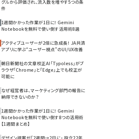
グルから評価され、流入数を増やす5つの条
件
1週間かかった作業が1日に！ Gemini
Notebookを無料で使い倒す活用術8選
アクティブユーザーが2倍に急成長！ JA共済
アプリに学ぶ“ユーザー視点”のUI/UX改善
朝日新聞社の文章校正AI「Typoless」がブ
ラウザ「Chrome」と「Edge」上でも校正が
可能に
なぜ経営者は、マーケティング部門の報告に
納得できないのか？
1週間かかった作業が1日に！ Gemini
Notebookを無料で使い倒す8つの活用術
【1週間まとめ】
デザイン提案が「2週間→2日に」 設立22年