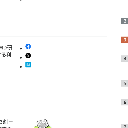
MD研
する利
3割－