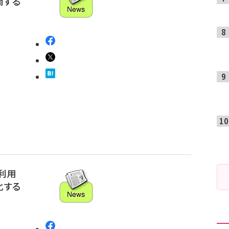
関する
利用
化する