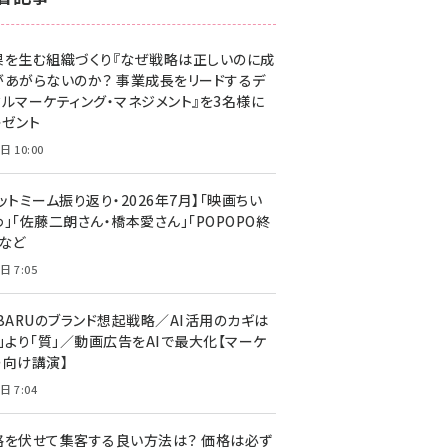
z世代 (1623)
果を生む組織づくり『なぜ戦略は正しいのに成
meo (1277)
があがらないのか？ 事業成長をリードするデ
llmo (1166)
タルマーケティング・マネジメント』を3名様に
レゼント
日 10:00
ットミーム振り返り・2026年7月】「映画ちい
」「佐藤二朗さん・橋本愛さん」「POPOPO終
」など
日 7:05
UBARUのブランド想起戦略／AI活用のカギは
量」より「質」／動画広告をAIで最大化【マーケ
ー向け講演】
日 7:04
格を伏せて集客する良い方法は？ 価格は必ず