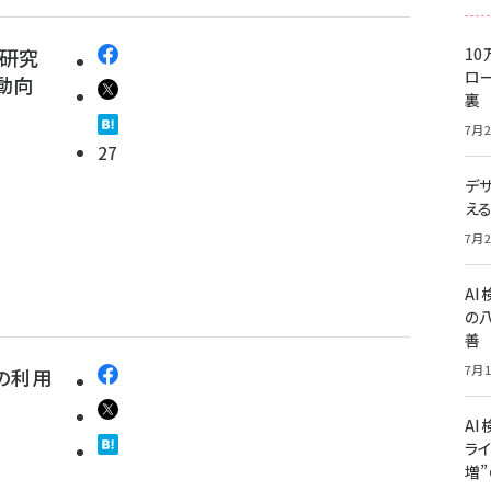
D研究
10
ロー
動向
裏
7月2
27
デ
え
7月2
A
の
善
7月1
索の利用
AI
ライ
増