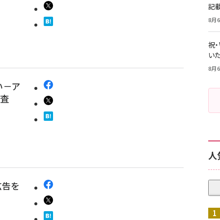
記
8月6
祝
いた
8月6
い－ア
調査
人
広告を
」