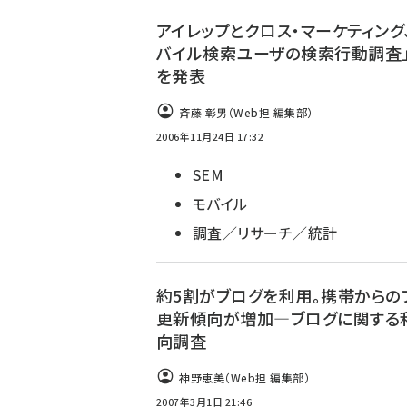
ず
アイレップとクロス・マーケティング
バイル検索ユーザの検索行動調査
を発表
斉藤 彰男（Web担 編集部）
2006年11月24日 17:32
SEM
モバイル
調査／リサーチ／統計
約5割がブログを利用。携帯からの
更新傾向が増加―ブログに関する
向調査
神野恵美（Web担 編集部）
2007年3月1日 21:46