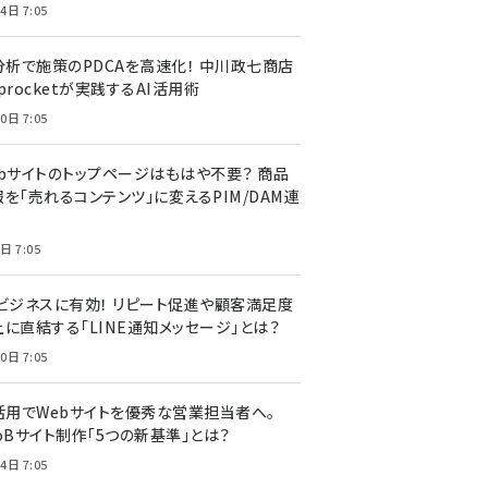
4日 7:05
I分析で施策のPDCAを高速化！ 中川政七商店
procketが実践するAI活用術
0日 7:05
ebサイトのトップページはもはや不要？ 商品
を「売れるコンテンツ」に変えるPIM/DAM連
日 7:05
Cビジネスに有効！ リピート促進や顧客満足度
上に直結する「LINE通知メッセージ」とは？
0日 7:05
I活用でWebサイトを優秀な営業担当者へ。
oBサイト制作「5つの新基準」とは？
4日 7:05