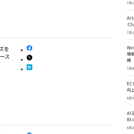
7月1
A
とS
7月1
W
ズを
情報
ース
携
7月8
E
向
6月3
A
Bt
6月2