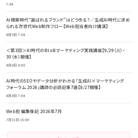
7:04
anan(アンアン)2026/07/08号 No.2502[2026
Anker PowerLine III Flow USB-C & USB-C
年後半、あなたの恋と運命／山田涼介]
【New】Amazon Fire TV Stick HD | 手軽にスト
ケーブル Anker絡まないケーブル 240W 結束バン
リーミングをはじめよう | ストリーミングメディアプ
ド付き USB PD対応 シリコン素材採用 iPhone
￥880
AI検索時代“選ばれるブランド”はどう作る？／生成AI時代に求め
レイヤー
17 / 16 / 15 / Galaxy iPad Pro MacBook
￥1,890
Pro/Air 各種対応 (1.8m ミッドナイトブラック)
られる次世代Web制作フロー【Web担当者向け講演】
￥6,980
ママ投資家が育休中に１億貯めた株式投資
8月5日 7:04
アサヒ飲料 モンスター エナジー 355ml×24本
￥1,870
Anker Soundcore P31i (Bluetooth 6.1) 【完
￥4,192
全ワイヤレスイヤホン/アクティブノイズキャンセリ
＜第3回＞AI時代のBtoBマーケティング実践講座【9/29（火）・
ング/マルチポイント接続 / 最大50時間再生 / PSE
30（水）開催】
組織の成果を最大化する ルールのデザイン
技術基準適合】ブラック
￥5,990
サッポロ 生ビール 黒ラベル 350ml 缶 24本 ビー
8月4日 9:00
￥1,980
ル ケース買い【6/30応募〆切! 黒ラベルビヤセラー
キャンペーン】
Anker PowerLine III Flow USB-C & USB-C
ケーブル Anker絡まないケーブル 240W 結束バン
￥4,857
AI時代のSEOやデータ分析がわかる「生成AI×マーケティング
ド付き USB PD対応 シリコン素材採用 iPhone
フォーラム 2026」講師の必読記事7選【8/27開催】
Amazonランキングをもっと見る
17 / 16 / 15 / Galaxy iPad Pro MacBook
￥1,890
Pro/Air 各種対応 (1.8m ミッドナイトブラック)
8月4日 7:04
Amazonランキングをもっと見る
Web担 編集後記 2026年7月
Amazonランキングをもっと見る
7月31日 15:00