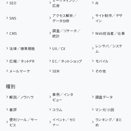
マーケティング／
SEO
AI
広告
アクセス解析／
サイト制作／デザ
SNS
データ分析
イン
調査／リサーチ／
CMS
Web担当者／仕事
統計
レンサバ／システ
法律／標準規格
UX／CX
ム
広報／ネットPR
EC／ネットショップ
モバイル
メールマーケ
SEM
その他
種別
事例／インタ
解説／ノウハウ
調査データ
ビュー
書評
コラム
マンガ/小説
便利ツール／サー
イベント／セミ
ランキング／まと
ビス
ナー
め