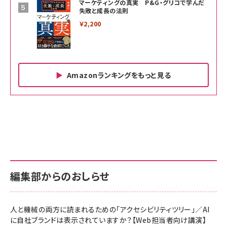
マーケティングの真実 P&G・グリコで学んだ
失敗と成長の法則
￥2,200
Amazonランキングをもっと見る
Amazon ビジネス・経済関連書籍 の売れ筋ランキン
Amazon 家電＆カメラ の売れ筋ランキング
Amazon パソコン・周辺機器 の売れ筋ランキング
グ
更新日時：2026/06/26 19:00
更新日時：2026/06/26 19:00
更新日時：2026/06/26 19:00
anan(アンアン)2026/07/01号 No.2501[魅せる
KIOXIA(キオクシア) 旧東芝メモリ microSD
KIOXIA(キオクシア) 旧東芝メモリ microSD
カラダ2026／宮舘涼太]
128GB UHS-I Class10 (最大読出速度
128GB UHS-I Class10 (最大読出速度
100MB/s) Nintendo Switch動作確認済 国内
100MB/s) Nintendo Switch動作確認済 国内
￥880
サポート正規品 メーカー保証5年 KLMEA128G
サポート正規品 メーカー保証5年 KLMEA128G
￥2,680
￥2,680
編集部からのおしらせ
anan(アンアン)2026/06/24号 No.2500増刊
スペシャルエディション[王道エンタメの矜持／
NIMASO ガラスフィルム iPhone 17 用 保護フィ
Amazon eギフトカード - Amazonロゴ - クラ
BTS]
ルム 強化ガラス 耐衝撃 高透過率 指紋防止 貼りや
シック
すい ガイド枠付き いPhone17 (6.3インチ) 対応
人と機械の両方に読まれるための「アクセシビリティツリー」／AI
￥1,100
￥5,000
2枚セット DSP25F1698
に自社ブランドは表示されていますか？【Web担当者向け講演】
￥1,599