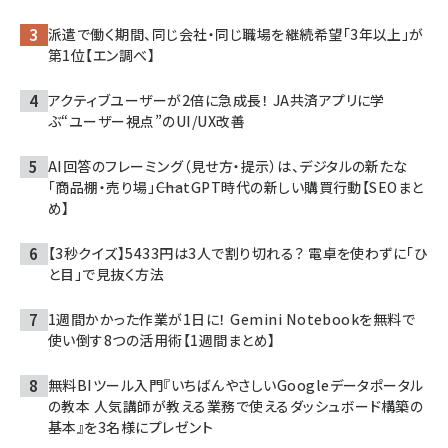
派遣で働く期間、同じ会社・同じ職場を継続希望「3年以上」が
第1位【エン調べ】
アクティブユーザーが2倍に急成長！ JA共済アプリに学
ぶ“ユーザー視点”のUI/UX改善
AI回答のフレーミング（見せ方・提示）は、デジタルの新たな
「商品棚・売り場」――ChatGPT時代の新しい購買行動【SEOまと
め】
【3秒クイズ】5433円は3人で割り切れる？ 電卓を使わずに「ひ
と目」で見抜く方法
1週間かかった作業が1日に！ Gemini Notebookを無料で
使い倒す8つの活用術【1週間まとめ】
無料BIツール入門『いちばんやさしいGoogleデータポータル
の教本 人気講師が教える業務で使えるダッシュボード構築の
基本』を3名様にプレゼント