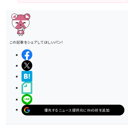
この記事をシェアしてほしいパン！
シェアする
ポストする
>ブクマする
noteで書く
LINEで送る
優先するニュース提供元にWeb担を追加