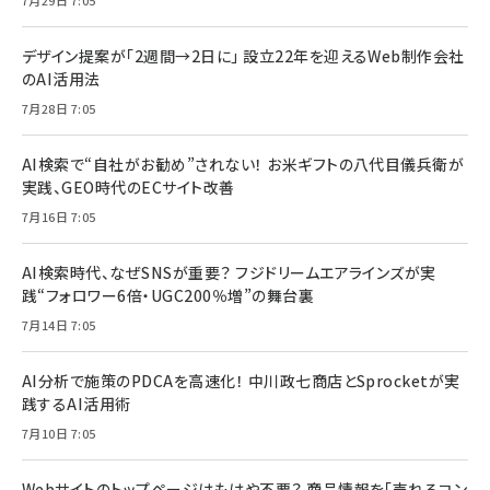
デザイン提案が「2週間→2日に」 設立22年を迎えるWeb制作会社
のAI活用法
7月28日 7:05
AI検索で“自社がお勧め”されない！ お米ギフトの八代目儀兵衛が
実践、GEO時代のECサイト改善
7月16日 7:05
AI検索時代、なぜSNSが重要？ フジドリームエアラインズが実
践“フォロワー6倍・UGC200％増”の舞台裏
7月14日 7:05
AI分析で施策のPDCAを高速化！ 中川政七商店とSprocketが実
践するAI活用術
7月10日 7:05
Webサイトのトップページはもはや不要？ 商品情報を「売れるコン