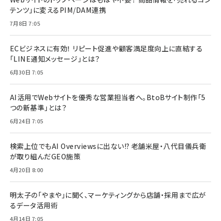
テンツ」に変えるPIM/DAM連携
7月8日 7:05
ECビジネスに有効！ リピート促進や顧客満足度向上に直結する
「LINE通知メッセージ」とは？
6月30日 7:05
AI活用でWebサイトを優秀な営業担当者へ。BtoBサイト制作「5
つの新基準」とは？
6月24日 7:05
検索上位でもAI Overviewsに出ない!? 老舗米屋・八代目儀兵衛
が取り組んだGEO施策
4月20日 8:00
明太子の「やまや」に聞く、マーケティングから店舗・採用まで広が
るデータ活用術
4月14日 7:05