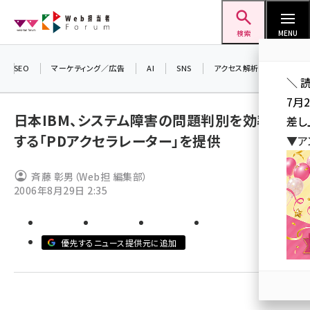
メ
Web担当者Forum
イ
検索
MENU
ン
コ
SEO
マーケティング／広告
AI
SNS
アクセス解析／データ分析
＼ 
ン
7月
テ
日本IBM、システム障害の問題判別を効率化
差し
ン
する「PDアクセラレーター」を提供
▼ア
ツ
seo (3516)
に
斉藤 彰男（Web担 編集部）
ai (2799)
移
2006年8月29日 2:35
動
youtube (2420)
note (2308)
優先するニュース提供元に追加
セミナー (2296)
z世代 (1617)
meo (1274)