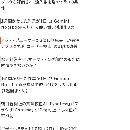
グルから評価され、流入数を増やす5つの条
件
1週間かかった作業が1日に！ Gemini
Notebookを無料で使い倒す活用術8選
アクティブユーザーが2倍に急成長！ JA共済
アプリに学ぶ“ユーザー視点”のUI/UX改善
なぜ経営者は、マーケティング部門の報告に
納得できないのか？
1週間かかった作業が1日に！ Gemini
Notebookを無料で使い倒す8つの活用術
【1週間まとめ】
朝日新聞社の文章校正AI「Typoless」がブ
ラウザ「Chrome」と「Edge」上でも校正が
可能に
デザイン提案が「2週間→2日に」 設立22年