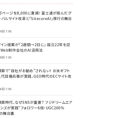
万ページを8,000に激減！ 富士通が挑んだグ
バルサイト改革と「SitecoreAI」移行の舞台
9日 7:05
ザイン提案が「2週間→2日に」 設立22年を迎
るWeb制作会社のAI活用法
8日 7:05
I検索で“自社がお勧め”されない！ お米ギフト
八代目儀兵衛が実践、GEO時代のECサイト改
6日 7:05
検索時代、なぜSNSが重要？ フジドリームエア
ンズが実践“フォロワー6倍・UGC200％
”の舞台裏