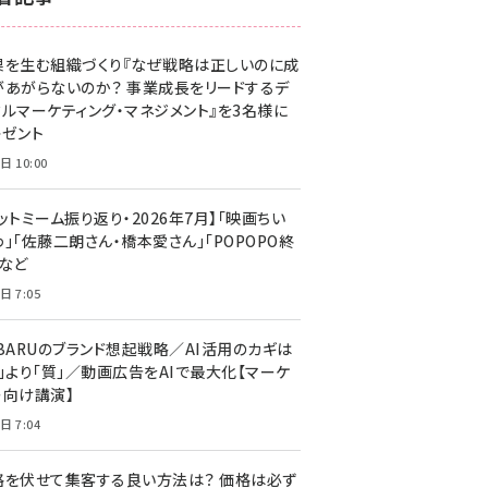
z世代 (1623)
果を生む組織づくり『なぜ戦略は正しいのに成
meo (1277)
があがらないのか？ 事業成長をリードするデ
llmo (1166)
タルマーケティング・マネジメント』を3名様に
レゼント
日 10:00
ットミーム振り返り・2026年7月】「映画ちい
」「佐藤二朗さん・橋本愛さん」「POPOPO終
」など
日 7:05
UBARUのブランド想起戦略／AI活用のカギは
量」より「質」／動画広告をAIで最大化【マーケ
ー向け講演】
日 7:04
格を伏せて集客する良い方法は？ 価格は必ず