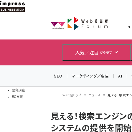
メ
イ
Web担当者
Web担当者
ン
EC担当者
コ
製品導入
ン
企業IT
ソフト開発
テ
人気／注目
から探す
IoT・AI
ン
DCクラウド
研究・調査
ツ
SEO
マーケティング／広告
AI
エネルギー
に
ドローン
移
教育講座
Web担トップ
ニュース
見える！検索エ
EC支援
動
パ
見える！検索エンジン
ン
システムの提供を開始
く