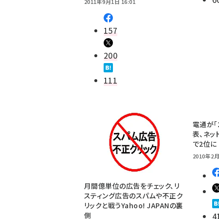
2011年9月1日 16:01
157
200
111
電通が「
表、ネッ
で2位に
2010年2月
月間億単位の広告をチェック、リ
スティング広告のスパムや不正ク
リックと戦うYahoo! JAPANの裏
側
4