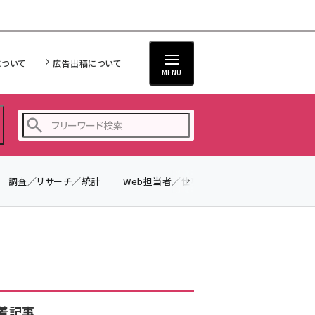
について
広告出稿について
MENU
調査／リサーチ／統計
Web担当者／仕事
法律／標準規格
seo (3528)
ai (2811)
youtube (2439)
note (2315)
セミナー (2308)
着記事