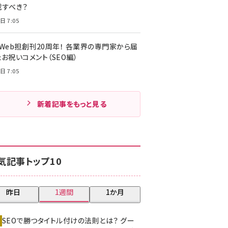
載すべき？
日 7:05
・Web担創刊20周年！ 各業界の専門家から届
お祝いコメント（SEO編）
日 7:05
新着記事をもっと見る
気記事トップ10
昨日
1週間
1か月
SEOで勝つタイトル付けの法則とは？ グー