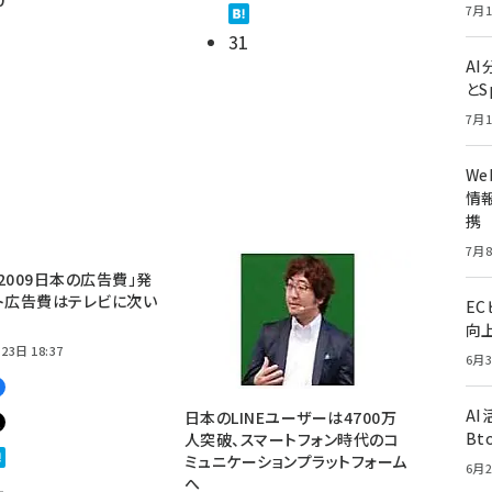
7月1
31
A
とS
7月1
W
情報
携
7月8
2009日本の広告費」発
ト広告費はテレビに次い
E
向
23日 18:37
6月3
A
日本のLINEユーザーは4700万
Bt
人突破、スマートフォン時代のコ
ミュニケーションプラットフォーム
6月2
1
へ