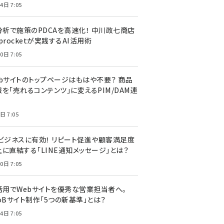
4日 7:05
I分析で施策のPDCAを高速化！ 中川政七商店
procketが実践するAI活用術
0日 7:05
ebサイトのトップページはもはや不要？ 商品
を「売れるコンテンツ」に変えるPIM/DAM連
日 7:05
Cビジネスに有効！ リピート促進や顧客満足度
上に直結する「LINE通知メッセージ」とは？
0日 7:05
I活用でWebサイトを優秀な営業担当者へ。
oBサイト制作「5つの新基準」とは？
4日 7:05