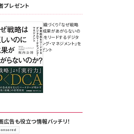
者プレゼント
成果を生む組織づくり『なぜ戦略
は正しいのに成果があがらないの
か？ 事業成長をリードするデジタ
ルマーケティング・マネジメント』を
3名様にプレゼント
8月7日 10:00
画広告も役立つ情報バッチリ！
ponsored