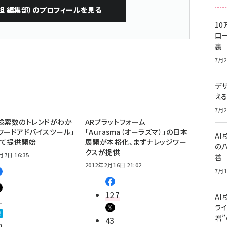
担 編集部）
のプロフィールを見る
10
ロー
裏
7月2
デ
え
7月2
検索数のトレンドがわか
ARプラットフォーム
ワードアドバイスツール」
「Aurasma（オーラズマ）」の日本
A
して提供開始
展開が本格化、まずナレッジワー
の
クスが提供
月7日 16:35
善
2012年2月16日 21:02
7月1
127
AI
1
ライ
増
43
0