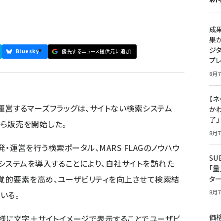
成
果
ジ
Bluesky
優先するニュース提供元に追加
プ
8月7
【ネ
」を運営するマーズフラッグは、サイトない検索システム
かわ
了
日から販売を開始した。
8月7
開発・運営を行う検索ポータル、MARS FLAGのノウハウ
S
システムを導入することにより、自社サイトを訪れた
「
覚的要素を高め、ユーザビリティを向上させて検索結
タ
8月7
いる。
価
AGと同様に文字＋サイトイメージで表示することでユーザビ