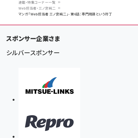
連載・特集コーナー一覧
パ
Web担当者・三ノ宮純二
マンガ「Web担当者 三ノ宮純二」- 第6話：専門用語という符丁
ン
く
ず
スポンサー企業さま
シルバースポンサー