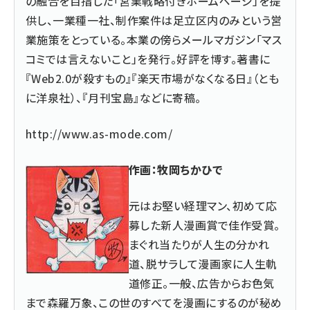
の融合を目指した「営業戦略付きホームページ」を提
供し、一業種一社、制作案件は足立区内のみという営
業施策をとっている。本業の傍らメールマガジン「マス
コミでは言えないこと」を発行。好評を博す。著書に
『
Web2.0が殺すもの
』『楽天市場がなくなる日』（とも
に洋泉社）、『月刊宝島』などに寄稿。
http://www.as-mode.com/
作画：牧岡ちかひで
元はお堅い経理マン、初めて応
募した新人漫画賞で佳作受賞。
まぐれ当たりが人生の分かれ
道、脱サラして漫画家に人生軌
道修正。一般、広告からお色気
まで森羅万象、この世のすべてを漫画にするのが秘め