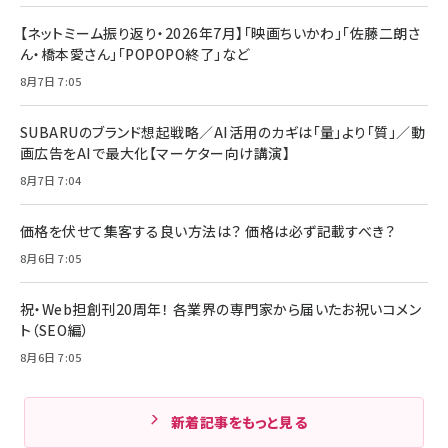
【ネットミーム振り返り・2026年7月】「映画ちいかわ」「佐藤二朗さ
ん・橋本愛さん」「POPOPO終了」など
8月7日 7:05
SUBARUのブランド想起戦略／AI活用のカギは「量」より「質」／動
画広告をAIで最大化【マーケター向け講演】
8月7日 7:04
価格を伏せて集客する良い方法は？ 価格は必ず記載すべき？
8月6日 7:05
祝・Web担創刊20周年！ 各業界の専門家から届いたお祝いコメン
ト（SEO編）
8月6日 7:05
新着記事をもっと見る