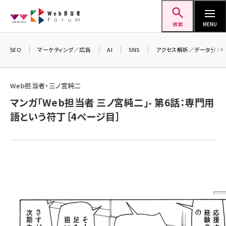
メ
Web担当者Forum
イ
検索
MENU
ン
コ
SEO
マーケティング／広告
AI
SNS
アクセス解析／データ分析
＼ 
ン
生成
テ
Web担当者・三ノ宮純二
るセ
ン
マンガ「Web担当者 三ノ宮純二」- 第6話：専門用
202
ツ
seo (3526)
語という符丁［4ページ目］
▼申
に
ai (2807)
移
動
youtube (2434)
note (2312)
セミナー (2307)
z世代 (1622)
meo (1275)