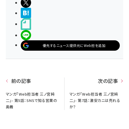
ポストする
>ブクマする
noteで書く
LINEで送る
優先するニュース提供元にWeb担を追加
前の記事
次の記事
マンガ「Web担当者 三ノ宮純
マンガ「Web担当者 三ノ宮純
二」- 第5話：SNSで知る営業の
二」- 第7話：激安カニは売れる
奥義
か？