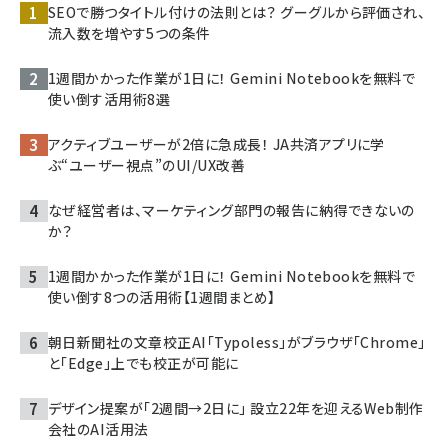
SEOで勝つタイトル付けの法則とは？ グーグルから評価され、
流入数を増やす5つの条件
1週間かかった作業が1日に！ Gemini Notebookを無料で
使い倒す活用術8選
アクティブユーザーが2倍に急成長！ JA共済アプリに学
ぶ“ユーザー視点”のUI/UX改善
なぜ経営者は、マーケティング部門の報告に納得できないの
か？
1週間かかった作業が1日に！ Gemini Notebookを無料で
使い倒す8つの活用術【1週間まとめ】
朝日新聞社の文章校正AI「Typoless」がブラウザ「Chrome」
と「Edge」上でも校正が可能に
デザイン提案が「2週間→2日に」 設立22年を迎えるWeb制作
会社のAI活用法