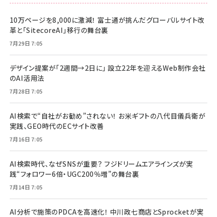
10万ページを8,000に激減！ 富士通が挑んだグローバルサイト改
革と「SitecoreAI」移行の舞台裏
7月29日 7:05
デザイン提案が「2週間→2日に」 設立22年を迎えるWeb制作会社
のAI活用法
7月28日 7:05
AI検索で“自社がお勧め”されない！ お米ギフトの八代目儀兵衛が
実践、GEO時代のECサイト改善
7月16日 7:05
AI検索時代、なぜSNSが重要？ フジドリームエアラインズが実
践“フォロワー6倍・UGC200％増”の舞台裏
7月14日 7:05
AI分析で施策のPDCAを高速化！ 中川政七商店とSprocketが実