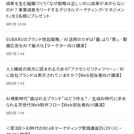
すい ガイド枠付き いPhone17 (6.3インチ) 対応
成果を生む組織づくり『なぜ戦略は正しいのに成果があがらない
￥1,100
￥5,000
2枚セット DSP25F1698
のか？ 事業成長をリードするデジタルマーケティング・マネジメン
￥1,599
ト』を3名様にプレゼント
anan(アンアン)2026/07/08号 No.2502[2026
Anker PowerLine III Flow USB-C & USB-C
年後半、あなたの恋と運命／山田涼介]
【New】Amazon Fire TV Stick HD | 手軽にスト
ケーブル Anker絡まないケーブル 240W 結束バン
8月7日 10:00
リーミングをはじめよう | ストリーミングメディアプ
ド付き USB PD対応 シリコン素材採用 iPhone
￥880
レイヤー
17 / 16 / 15 / Galaxy iPad Pro MacBook
￥1,890
Pro/Air 各種対応 (1.8m ミッドナイトブラック)
SUBARUのブランド想起戦略／AI活用のカギは「量」より「質」／動
￥6,980
画広告をAIで最大化【マーケター向け講演】
ママ投資家が育休中に１億貯めた株式投資
アサヒ飲料 モンスター エナジー 355ml×24本
￥1,870
8月7日 7:04
Anker Soundcore P31i (Bluetooth 6.1) 【完
￥4,192
全ワイヤレスイヤホン/アクティブノイズキャンセリ
ング/マルチポイント接続 / 最大50時間再生 / PSE
人と機械の両方に読まれるための「アクセシビリティツリー」／AI
組織の成果を最大化する ルールのデザイン
技術基準適合】ブラック
￥5,990
サッポロ 生ビール 黒ラベル 350ml 缶 24本 ビー
に自社ブランドは表示されていますか？【Web担当者向け講演】
￥1,980
ル ケース買い【6/30応募〆切! 黒ラベルビヤセラー
8月6日 7:04
キャンペーン】
Anker PowerLine III Flow USB-C & USB-C
ケーブル Anker絡まないケーブル 240W 結束バン
￥4,857
ド付き USB PD対応 シリコン素材採用 iPhone
AI検索時代“選ばれるブランド”はどう作る？／生成AI時代に求め
Amazonランキングをもっと見る
17 / 16 / 15 / Galaxy iPad Pro MacBook
￥1,890
られる次世代Web制作フロー【Web担当者向け講演】
Pro/Air 各種対応 (1.8m ミッドナイトブラック)
Amazonランキングをもっと見る
8月5日 7:04
Amazonランキングをもっと見る
＜第3回＞AI時代のBtoBマーケティング実践講座【9/29（火）・