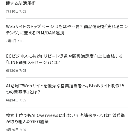
践するAI活用術
7月10日 7:05
Webサイトのトップページはもはや不要？ 商品情報を「売れるコン
テンツ」に変えるPIM/DAM連携
7月8日 7:05
ECビジネスに有効！ リピート促進や顧客満足度向上に直結する
「LINE通知メッセージ」とは？
6月30日 7:05
AI活用でWebサイトを優秀な営業担当者へ。BtoBサイト制作「5
つの新基準」とは？
6月24日 7:05
検索上位でもAI Overviewsに出ない!? 老舗米屋・八代目儀兵衛
が取り組んだGEO施策
4月20日 8:00