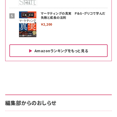
マーケティングの真実 P&G・グリコで学んだ
失敗と成長の法則
￥2,200
Amazonランキングをもっと見る
Amazon ビジネス・経済関連書籍 の売れ筋ランキン
Amazon 家電＆カメラ の売れ筋ランキング
Amazon パソコン・周辺機器 の売れ筋ランキング
グ
更新日時：2026/06/26 19:00
更新日時：2026/06/26 19:00
更新日時：2026/06/26 19:00
anan(アンアン)2026/07/01号 No.2501[魅せる
KIOXIA(キオクシア) 旧東芝メモリ microSD
KIOXIA(キオクシア) 旧東芝メモリ microSD
カラダ2026／宮舘涼太]
128GB UHS-I Class10 (最大読出速度
128GB UHS-I Class10 (最大読出速度
100MB/s) Nintendo Switch動作確認済 国内
100MB/s) Nintendo Switch動作確認済 国内
￥880
サポート正規品 メーカー保証5年 KLMEA128G
サポート正規品 メーカー保証5年 KLMEA128G
￥2,680
￥2,680
編集部からのおしらせ
anan(アンアン)2026/06/24号 No.2500増刊
スペシャルエディション[王道エンタメの矜持／
NIMASO ガラスフィルム iPhone 17 用 保護フィ
Amazon eギフトカード - Amazonロゴ - クラ
BTS]
ルム 強化ガラス 耐衝撃 高透過率 指紋防止 貼りや
シック