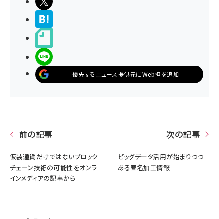
ポストする
>ブクマする
noteで書く
LINEで送る
優先するニュース提供元にWeb担を追加
前の記事
次の記事
仮装通貨だけではないブロック
ビッグデータ活用が始まりつつ
チェーン技術の可能性をオンラ
ある匿名加工情報
インメディアの記事から