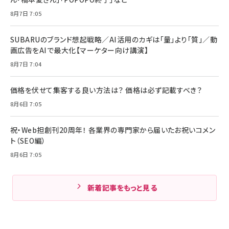
8月7日 7:05
SUBARUのブランド想起戦略／AI活用のカギは「量」より「質」／動
画広告をAIで最大化【マーケター向け講演】
8月7日 7:04
価格を伏せて集客する良い方法は？ 価格は必ず記載すべき？
8月6日 7:05
祝・Web担創刊20周年！ 各業界の専門家から届いたお祝いコメン
ト（SEO編）
8月6日 7:05
新着記事をもっと見る