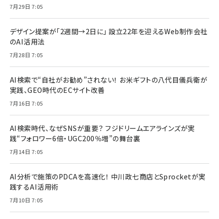
7月29日 7:05
デザイン提案が「2週間→2日に」 設立22年を迎えるWeb制作会社
のAI活用法
7月28日 7:05
AI検索で“自社がお勧め”されない！ お米ギフトの八代目儀兵衛が
実践、GEO時代のECサイト改善
7月16日 7:05
AI検索時代、なぜSNSが重要？ フジドリームエアラインズが実
践“フォロワー6倍・UGC200％増”の舞台裏
7月14日 7:05
AI分析で施策のPDCAを高速化！ 中川政七商店とSprocketが実
践するAI活用術
7月10日 7:05