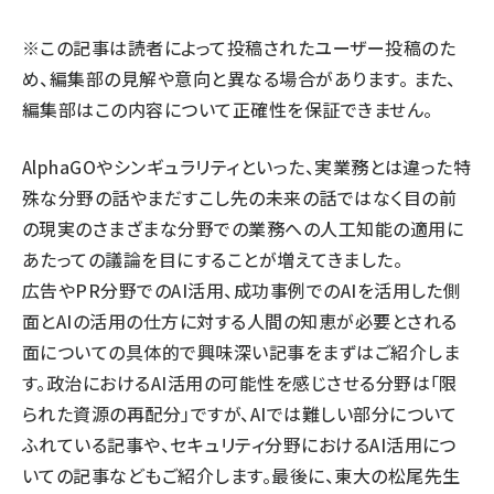
llmo (1171)
※この記事は読者によって投稿されたユーザー投稿のた
め、編集部の見解や意向と異なる場合があります。 また、
編集部はこの内容について正確性を保証できません。
AlphaGOやシンギュラリティといった、実業務とは違った特
殊な分野の話やまだすこし先の未来の話ではなく目の前
の現実のさまざまな分野での業務への人工知能の適用に
あたっての議論を目にすることが増えてきました。
広告やPR分野でのAI活用、成功事例でのAIを活用した側
面とAIの活用の仕方に対する人間の知恵が必要とされる
面についての具体的で興味深い記事をまずはご紹介しま
す。政治におけるAI活用の可能性を感じさせる分野は「限
られた資源の再配分」ですが、AIでは難しい部分について
ふれている記事や、セキュリティ分野におけるAI活用につ
いての記事などもご紹介します。最後に、東大の松尾先生