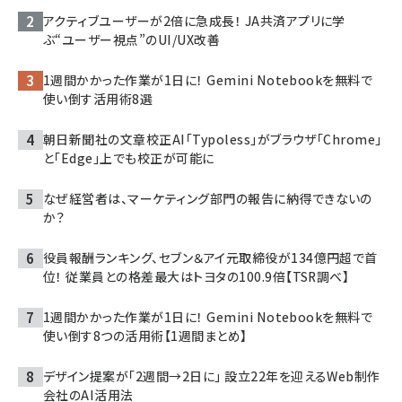
アクティブユーザーが2倍に急成長！ JA共済アプリに学
ぶ“ユーザー視点”のUI/UX改善
1週間かかった作業が1日に！ Gemini Notebookを無料で
使い倒す活用術8選
朝日新聞社の文章校正AI「Typoless」がブラウザ「Chrome」
と「Edge」上でも校正が可能に
なぜ経営者は、マーケティング部門の報告に納得できないの
か？
役員報酬ランキング、セブン＆アイ元取締役が134億円超で首
位！ 従業員との格差最大はトヨタの100.9倍【TSR調べ】
1週間かかった作業が1日に！ Gemini Notebookを無料で
使い倒す8つの活用術【1週間まとめ】
デザイン提案が「2週間→2日に」 設立22年を迎えるWeb制作
会社のAI活用法