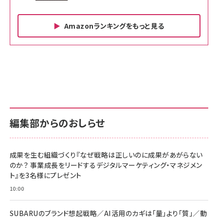
Amazonランキングをもっと見る
Amazon ビジネス・経済関連書籍 の売れ筋ランキン
Amazon 家電＆カメラ の売れ筋ランキング
Amazon パソコン・周辺機器 の売れ筋ランキング
グ
更新日時：2026/06/26 19:00
更新日時：2026/06/26 19:00
更新日時：2026/06/26 19:00
anan(アンアン)2026/07/01号 No.2501[魅せる
KIOXIA(キオクシア) 旧東芝メモリ microSD
KIOXIA(キオクシア) 旧東芝メモリ microSD
カラダ2026／宮舘涼太]
128GB UHS-I Class10 (最大読出速度
128GB UHS-I Class10 (最大読出速度
100MB/s) Nintendo Switch動作確認済 国内
100MB/s) Nintendo Switch動作確認済 国内
￥880
サポート正規品 メーカー保証5年 KLMEA128G
サポート正規品 メーカー保証5年 KLMEA128G
￥2,680
￥2,680
編集部からのおしらせ
anan(アンアン)2026/06/24号 No.2500増刊
スペシャルエディション[王道エンタメの矜持／
NIMASO ガラスフィルム iPhone 17 用 保護フィ
Amazon eギフトカード - Amazonロゴ - クラ
BTS]
ルム 強化ガラス 耐衝撃 高透過率 指紋防止 貼りや
シック
すい ガイド枠付き いPhone17 (6.3インチ) 対応
成果を生む組織づくり『なぜ戦略は正しいのに成果があがらない
￥1,100
￥5,000
2枚セット DSP25F1698
のか？ 事業成長をリードするデジタルマーケティング・マネジメン
￥1,599
ト』を3名様にプレゼント
anan(アンアン)2026/07/08号 No.2502[2026
Anker PowerLine III Flow USB-C & USB-C
年後半、あなたの恋と運命／山田涼介]
【New】Amazon Fire TV Stick HD | 手軽にスト
ケーブル Anker絡まないケーブル 240W 結束バン
10:00
リーミングをはじめよう | ストリーミングメディアプ
ド付き USB PD対応 シリコン素材採用 iPhone
￥880
レイヤー
17 / 16 / 15 / Galaxy iPad Pro MacBook
￥1,890
Pro/Air 各種対応 (1.8m ミッドナイトブラック)
SUBARUのブランド想起戦略／AI活用のカギは「量」より「質」／動
￥6,980