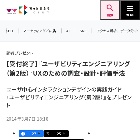
メ
Web担当者Forum
イ
検索
MENU
ン
コ
SEO
マーケティング／広告
AI
SNS
アクセス解析／データ分析
＼ 
ン
生成
テ
読者プレゼント
るセ
ン
【受付終了】『ユーザビリティエンジニアリング
202
ツ
seo (3524)
（第2版）』UXのための調査・設計・評価手法
▼申
に
ai (2804)
移
ユーザ中心インタラクションデザインの実践ガイド
動
youtube (2431)
『ユーザビリティエンジニアリング（第2版）』をプレゼン
ト
note (2312)
セミナー (2306)
2014年3月7日 18:18
z世代 (1622)
27
25
meo (1275)