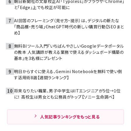
朝日新聞社の文章校正AI「Typoless」がブラウザ「Chrome」
と「Edge」上でも校正が可能に
AI回答のフレーミング（見せ方・提示）は、デジタルの新たな
「商品棚・売り場」――ChatGPT時代の新しい購買行動【SEOまと
め】
無料BIツール入門『いちばんやさしいGoogleデータポータル
の教本 人気講師が教える業務で使えるダッシュボード構築の
基本』を3名様にプレゼント
明日からすぐに使える、Gemini Notebookを無料で使い倒
す活用術8選【週間ランキング】
将来なりたい職業、男子中学生はITエンジニアが5位→1位
に！ 高校生は男女とも公務員がトップ【ソニー生命調べ】
人気記事ランキングをもっと見る