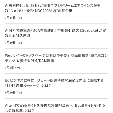
AI検索時代、なぜSNSが重要？ フジドリームエアラインズが実
践“フォロワー6倍・UGC200％増”の舞台裏
7月14日 7:05
AI分析で施策のPDCAを高速化！ 中川政七商店とSprocketが実
践するAI活用術
7月10日 7:05
Webサイトのトップページはもはや不要？ 商品情報を「売れるコン
テンツ」に変えるPIM/DAM連携
7月8日 7:05
ECビジネスに有効！ リピート促進や顧客満足度向上に直結する
「LINE通知メッセージ」とは？
6月30日 7:05
AI活用でWebサイトを優秀な営業担当者へ。BtoBサイト制作「5
つの新基準」とは？