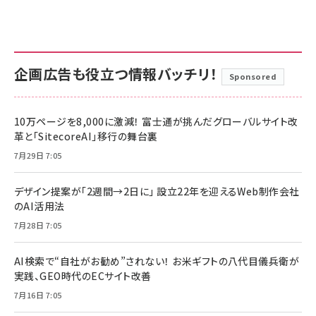
企画広告も役立つ情報バッチリ！
Sponsored
10万ページを8,000に激減！ 富士通が挑んだグローバルサイト改
革と「SitecoreAI」移行の舞台裏
7月29日 7:05
デザイン提案が「2週間→2日に」 設立22年を迎えるWeb制作会社
のAI活用法
7月28日 7:05
AI検索で“自社がお勧め”されない！ お米ギフトの八代目儀兵衛が
実践、GEO時代のECサイト改善
7月16日 7:05