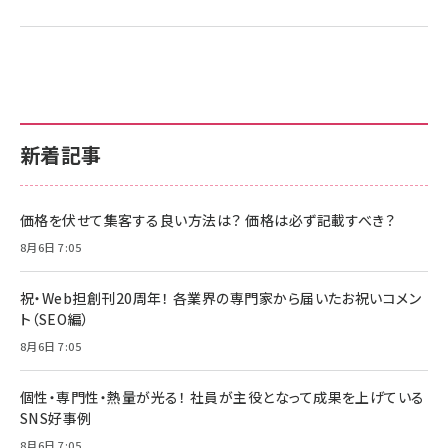
新着記事
価格を伏せて集客する良い方法は？ 価格は必ず記載すべき？
8月6日 7:05
祝・Web担創刊20周年！ 各業界の専門家から届いたお祝いコメン
ト（SEO編）
8月6日 7:05
個性・専門性・熱量が光る！ 社員が主役となって成果を上げている
SNS好事例
8月6日 7:05