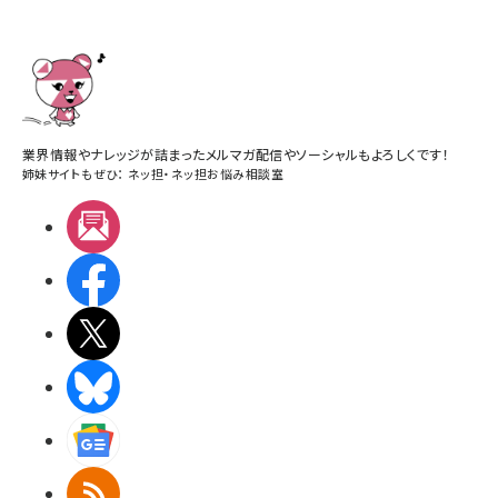
業界情報やナレッジが詰まったメルマガ配信やソーシャルもよろしくです！
姉妹サイトもぜひ：
ネッ担
・
ネッ担お悩み相談室
メルマガ
Facebook
X(エックス)
BlueSky
Googleニュース
RSS