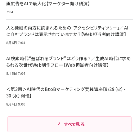
画広告をAIで最大化【マーケター向け講演】
ママ投資家が育休中に１億貯めた株式投資
アサヒ飲料 モンスター エナジー 355ml×24本
￥1,870
7:04
Anker Soundcore P31i (Bluetooth 6.1) 【完
￥4,192
全ワイヤレスイヤホン/アクティブノイズキャンセリ
ング/マルチポイント接続 / 最大50時間再生 / PSE
人と機械の両方に読まれるための「アクセシビリティツリー」／AI
組織の成果を最大化する ルールのデザイン
技術基準適合】ブラック
￥5,990
サッポロ 生ビール 黒ラベル 350ml 缶 24本 ビー
に自社ブランドは表示されていますか？【Web担当者向け講演】
￥1,980
ル ケース買い【6/30応募〆切! 黒ラベルビヤセラー
8月6日 7:04
キャンペーン】
Anker PowerLine III Flow USB-C & USB-C
ケーブル Anker絡まないケーブル 240W 結束バン
￥4,857
ド付き USB PD対応 シリコン素材採用 iPhone
AI検索時代“選ばれるブランド”はどう作る？／生成AI時代に求め
Amazonランキングをもっと見る
17 / 16 / 15 / Galaxy iPad Pro MacBook
￥1,890
られる次世代Web制作フロー【Web担当者向け講演】
Pro/Air 各種対応 (1.8m ミッドナイトブラック)
Amazonランキングをもっと見る
8月5日 7:04
Amazonランキングをもっと見る
＜第3回＞AI時代のBtoBマーケティング実践講座【9/29（火）・
30（水）開催】
8月4日 9:00
すべて見る