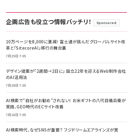
企画広告も役立つ情報バッチリ！
Sponsored
10万ページを8,000に激減！ 富士通が挑んだグローバルサイト改
革と「SitecoreAI」移行の舞台裏
7月29日 7:05
デザイン提案が「2週間→2日に」 設立22年を迎えるWeb制作会社
のAI活用法
7月28日 7:05
AI検索で“自社がお勧め”されない！ お米ギフトの八代目儀兵衛が
実践、GEO時代のECサイト改善
7月16日 7:05
AI検索時代、なぜSNSが重要？ フジドリームエアラインズが実