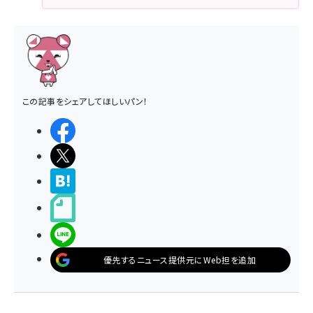
この記事をシェアしてほしいパン！
シェアする
ポストする
>ブクマする
noteで書く
LINEで送る
優先するニュース提供元にWeb担を追加