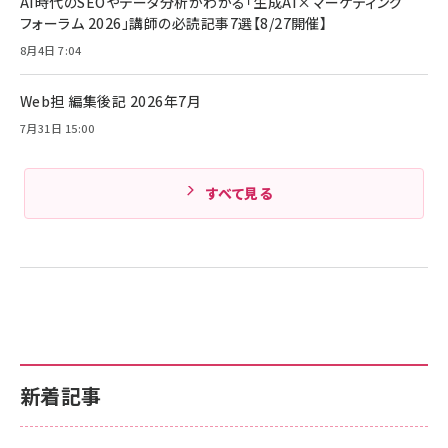
AI時代のSEOやデータ分析がわかる「生成AI×マーケティング
ド付き USB PD対応 シリコン素材採用 iPhone
フォーラム 2026」講師の必読記事7選【8/27開催】
Amazonランキングをもっと見る
17 / 16 / 15 / Galaxy iPad Pro MacBook
￥1,890
Pro/Air 各種対応 (1.8m ミッドナイトブラック)
8月4日 7:04
Amazonランキングをもっと見る
Web担 編集後記 2026年7月
Amazonランキングをもっと見る
7月31日 15:00
すべて見る
新着記事