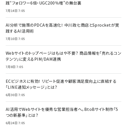
践“フォロワー6倍・UGC200％増”の舞台裏
7月14日 7:05
AI分析で施策のPDCAを高速化！ 中川政七商店とSprocketが実
践するAI活用術
7月10日 7:05
Webサイトのトップページはもはや不要？ 商品情報を「売れるコン
テンツ」に変えるPIM/DAM連携
7月8日 7:05
ECビジネスに有効！ リピート促進や顧客満足度向上に直結する
「LINE通知メッセージ」とは？
6月30日 7:05
AI活用でWebサイトを優秀な営業担当者へ。BtoBサイト制作「5
つの新基準」とは？
6月24日 7:05