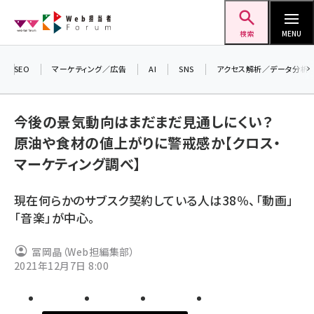
メ
Web担当者Forum
イ
検索
MENU
ン
コ
SEO
マーケティング／広告
AI
SNS
アクセス解析／データ分析
＼ 
ン
7月
テ
今後の景気動向はまだまだ見通しにくい？
差し
ン
原油や食材の値上がりに警戒感か【クロス・
▼ア
ツ
seo (3516)
マーケティング調べ】
に
ai (2799)
移
現在何らかのサブスク契約している人は38％、「動画」
動
youtube (2420)
「音楽」が中心。
note (2308)
冨岡晶（Web担編集部）
セミナー (2296)
2021年12月7日 8:00
z世代 (1617)
meo (1274)