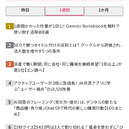
昨日
1週間
1か月
1週間かかった作業が1日に！ Gemini Notebookを無料で
使い倒す活用術8選
SEOで勝つタイトル付けの法則とは？ グーグルから評価され、
流入数を増やす5つの条件
派遣で働く期間、同じ会社・同じ職場を継続希望「3年以上」が
第1位【エン調べ】
アクティブユーザーが2倍に急成長！ JA共済アプリに学
ぶ“ユーザー視点”のUI/UX改善
AI回答のフレーミング（見せ方・提示）は、デジタルの新たな
「商品棚・売り場」――ChatGPT時代の新しい購買行動【SEOまと
め】
【3秒クイズ】5433円は3人で割り切れる？ 電卓を使わずに「ひ