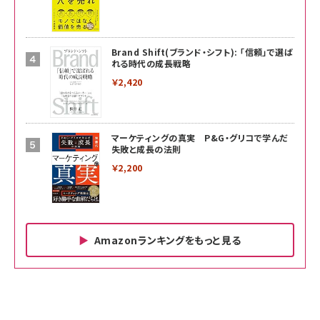
Brand Shift(ブランド・シフト): 「信頼」で選ば
れる時代の成長戦略
￥2,420
マーケティングの真実 P&G・グリコで学んだ
失敗と成長の法則
￥2,200
Amazonランキングをもっと見る
Amazon ビジネス・経済関連書籍 の売れ筋ランキン
Amazon 家電＆カメラ の売れ筋ランキング
Amazon パソコン・周辺機器 の売れ筋ランキング
グ
更新日時：2026/06/26 19:00
更新日時：2026/06/26 19:00
更新日時：2026/06/26 19:00