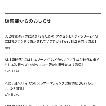
anan(アンアン)2026/07/01号 No.2501[魅せる
KIOXIA(キオクシア) 旧東芝メモリ microSD
KIOXIA(キオクシア) 旧東芝メモリ microSD
カラダ2026／宮舘涼太]
128GB UHS-I Class10 (最大読出速度
128GB UHS-I Class10 (最大読出速度
100MB/s) Nintendo Switch動作確認済 国内
100MB/s) Nintendo Switch動作確認済 国内
￥880
サポート正規品 メーカー保証5年 KLMEA128G
サポート正規品 メーカー保証5年 KLMEA128G
￥2,680
￥2,680
編集部からのおしらせ
anan(アンアン)2026/06/24号 No.2500増刊
スペシャルエディション[王道エンタメの矜持／
NIMASO ガラスフィルム iPhone 17 用 保護フィ
Amazon eギフトカード - Amazonロゴ - クラ
BTS]
ルム 強化ガラス 耐衝撃 高透過率 指紋防止 貼りや
シック
すい ガイド枠付き いPhone17 (6.3インチ) 対応
人と機械の両方に読まれるための「アクセシビリティツリー」／AI
￥1,100
￥5,000
2枚セット DSP25F1698
に自社ブランドは表示されていますか？【Web担当者向け講演】
￥1,599
7:04
anan(アンアン)2026/07/08号 No.2502[2026
Anker PowerLine III Flow USB-C & USB-C
年後半、あなたの恋と運命／山田涼介]
【New】Amazon Fire TV Stick HD | 手軽にスト
ケーブル Anker絡まないケーブル 240W 結束バン
リーミングをはじめよう | ストリーミングメディアプ
ド付き USB PD対応 シリコン素材採用 iPhone
￥880
AI検索時代“選ばれるブランド”はどう作る？／生成AI時代に求め
レイヤー
17 / 16 / 15 / Galaxy iPad Pro MacBook
￥1,890
Pro/Air 各種対応 (1.8m ミッドナイトブラック)
られる次世代Web制作フロー【Web担当者向け講演】
￥6,980
ママ投資家が育休中に１億貯めた株式投資
8月5日 7:04
アサヒ飲料 モンスター エナジー 355ml×24本
￥1,870
Anker Soundcore P31i (Bluetooth 6.1) 【完
￥4,192
全ワイヤレスイヤホン/アクティブノイズキャンセリ
＜第3回＞AI時代のBtoBマーケティング実践講座【9/29（火）・
ング/マルチポイント接続 / 最大50時間再生 / PSE
30（水）開催】
組織の成果を最大化する ルールのデザイン
技術基準適合】ブラック
￥5,990
サッポロ 生ビール 黒ラベル 350ml 缶 24本 ビー
8月4日 9:00
￥1,980
ル ケース買い【6/30応募〆切! 黒ラベルビヤセラー
キャンペーン】
Anker PowerLine III Flow USB-C & USB-C
ケーブル Anker絡まないケーブル 240W 結束バン
￥4,857