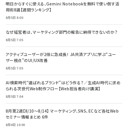
明日からすぐに使える、Gemini Notebookを無料で使い倒す活
用術8選【週間ランキング】
8月5日 8:00
なぜ経営者は、マーケティング部門の報告に納得できないのか？
8月5日 7:05
アクティブユーザーが2倍に急成長！ JA共済アプリに学ぶ“ユー
ザー視点”のUI/UX改善
8月5日 7:05
AI検索時代“選ばれるブランド”はどう作る？／生成AI時代に求め
られる次世代Web制作フロー【Web担当者向け講演】
8月5日 7:04
8月第2週【8/10～8/14】 マーケティング、SNS、ECなど各社Web
セミナー情報まとめ 6件
8月4日 10:00