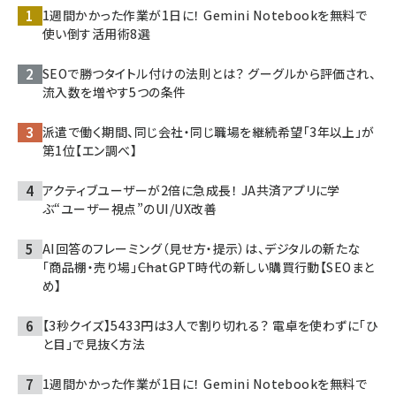
1週間かかった作業が1日に！ Gemini Notebookを無料で
使い倒す活用術8選
SEOで勝つタイトル付けの法則とは？ グーグルから評価され、
流入数を増やす5つの条件
派遣で働く期間、同じ会社・同じ職場を継続希望「3年以上」が
第1位【エン調べ】
アクティブユーザーが2倍に急成長！ JA共済アプリに学
ぶ“ユーザー視点”のUI/UX改善
AI回答のフレーミング（見せ方・提示）は、デジタルの新たな
「商品棚・売り場」――ChatGPT時代の新しい購買行動【SEOまと
め】
【3秒クイズ】5433円は3人で割り切れる？ 電卓を使わずに「ひ
と目」で見抜く方法
1週間かかった作業が1日に！ Gemini Notebookを無料で