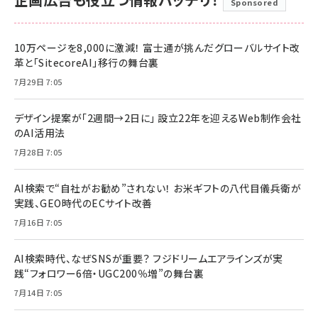
Sponsored
10万ページを8,000に激減！ 富士通が挑んだグローバルサイト改
革と「SitecoreAI」移行の舞台裏
7月29日 7:05
デザイン提案が「2週間→2日に」 設立22年を迎えるWeb制作会社
のAI活用法
7月28日 7:05
AI検索で“自社がお勧め”されない！ お米ギフトの八代目儀兵衛が
実践、GEO時代のECサイト改善
7月16日 7:05
AI検索時代、なぜSNSが重要？ フジドリームエアラインズが実
践“フォロワー6倍・UGC200％増”の舞台裏
7月14日 7:05