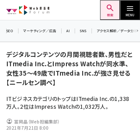
メ
Web担当者Forum
イ
検索
MENU
ン
コ
SEO
マーケティング／広告
AI
SNS
アクセス解析／データ分析
＼ 
ン
7月
テ
デジタルコンテンツの月間視聴者数、男性だと
差し
ン
ITmedia Inc.とImpress Watchが同水準、
▼ア
ツ
seo (3519)
女性35～49歳でITmedia Inc.が強さ見せる
に
【ニールセン調べ】
ai (2801)
移
動
youtube (2425)
ITビジネスカテゴリのトップはITmedia Inc.の1,338
note (2310)
万人。2位はImpress Watchの1,032万人。
セミナー (2301)
冨岡晶（Web担編集部）
2021年7月21日 8:00
z世代 (1620)
meo (1274)