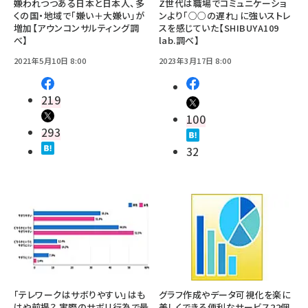
嫌われつつある日本と日本人、多
Z世代は職場でコミュニケーショ
くの国・地域で「嫌い＋大嫌い」が
ンより「○○の遅れ」に強いストレ
増加【アウンコンサルティング調
スを感じていた【SHIBUYA109
べ】
lab.調べ】
2021年5月10日 8:00
2023年3月17日 8:00
219
100
293
32
「テレワークはサボりやすい」はも
グラフ作成やデータ可視化を楽に
はや前提？ 実際のサボリ行為で最
美しくできる便利なサービス22個