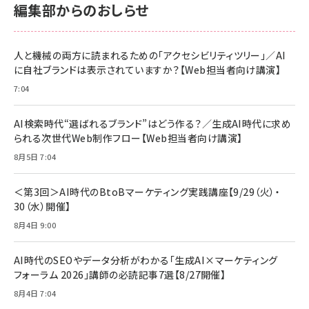
編集部からのおしらせ
anan(アンアン)2026/06/24号 No.2500増刊
スペシャルエディション[王道エンタメの矜持／
NIMASO ガラスフィルム iPhone 17 用 保護フィ
Amazon eギフトカード - Amazonロゴ - クラ
BTS]
ルム 強化ガラス 耐衝撃 高透過率 指紋防止 貼りや
シック
すい ガイド枠付き いPhone17 (6.3インチ) 対応
人と機械の両方に読まれるための「アクセシビリティツリー」／AI
￥1,100
￥5,000
2枚セット DSP25F1698
に自社ブランドは表示されていますか？【Web担当者向け講演】
￥1,599
7:04
anan(アンアン)2026/07/08号 No.2502[2026
Anker PowerLine III Flow USB-C & USB-C
年後半、あなたの恋と運命／山田涼介]
【New】Amazon Fire TV Stick HD | 手軽にスト
ケーブル Anker絡まないケーブル 240W 結束バン
リーミングをはじめよう | ストリーミングメディアプ
ド付き USB PD対応 シリコン素材採用 iPhone
￥880
AI検索時代“選ばれるブランド”はどう作る？／生成AI時代に求め
レイヤー
17 / 16 / 15 / Galaxy iPad Pro MacBook
￥1,890
Pro/Air 各種対応 (1.8m ミッドナイトブラック)
られる次世代Web制作フロー【Web担当者向け講演】
￥6,980
ママ投資家が育休中に１億貯めた株式投資
8月5日 7:04
アサヒ飲料 モンスター エナジー 355ml×24本
￥1,870
Anker Soundcore P31i (Bluetooth 6.1) 【完
￥4,192
全ワイヤレスイヤホン/アクティブノイズキャンセリ
＜第3回＞AI時代のBtoBマーケティング実践講座【9/29（火）・
ング/マルチポイント接続 / 最大50時間再生 / PSE
30（水）開催】
組織の成果を最大化する ルールのデザイン
技術基準適合】ブラック
￥5,990
サッポロ 生ビール 黒ラベル 350ml 缶 24本 ビー
8月4日 9:00
￥1,980
ル ケース買い【6/30応募〆切! 黒ラベルビヤセラー
キャンペーン】
Anker PowerLine III Flow USB-C & USB-C
ケーブル Anker絡まないケーブル 240W 結束バン
￥4,857
AI時代のSEOやデータ分析がわかる「生成AI×マーケティング
ド付き USB PD対応 シリコン素材採用 iPhone
フォーラム 2026」講師の必読記事7選【8/27開催】
Amazonランキングをもっと見る
17 / 16 / 15 / Galaxy iPad Pro MacBook
￥1,890
Pro/Air 各種対応 (1.8m ミッドナイトブラック)
8月4日 7:04
Amazonランキングをもっと見る