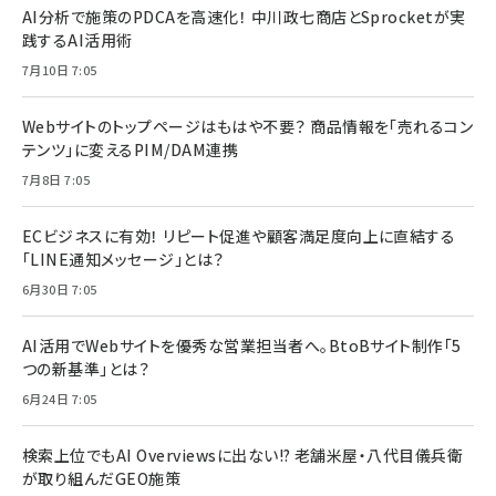
AI分析で施策のPDCAを高速化！ 中川政七商店とSprocketが実
践するAI活用術
7月10日 7:05
Webサイトのトップページはもはや不要？ 商品情報を「売れるコン
テンツ」に変えるPIM/DAM連携
7月8日 7:05
ECビジネスに有効！ リピート促進や顧客満足度向上に直結する
「LINE通知メッセージ」とは？
6月30日 7:05
AI活用でWebサイトを優秀な営業担当者へ。BtoBサイト制作「5
つの新基準」とは？
6月24日 7:05
検索上位でもAI Overviewsに出ない!? 老舗米屋・八代目儀兵衛
が取り組んだGEO施策