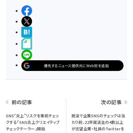
シェアする
ポストする
>ブクマする
noteで書く
LINEで送る
優先するニュース提供元にWeb担を追加
前の記事
次の記事
SNS“炎上”リスクを事前チェッ
就活で企業SNSのチェックは当
クする「SNS炎上クリエイティブ
たり前、22卒就活生の4割以上
チェックテーラー」開始
が志望企業・社員のTwitterを