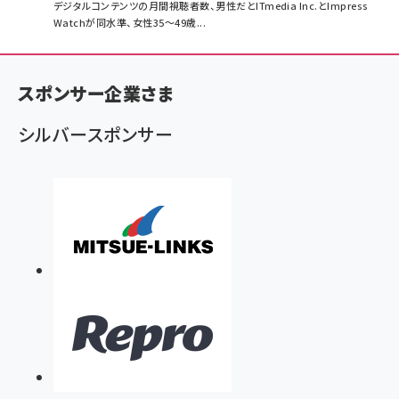
パ
デジタルコンテンツの月間視聴者数、男性だとITmedia Inc.とImpress
Watchが同水準、女性35～49歳...
ン
く
ず
スポンサー企業さま
シルバースポンサー