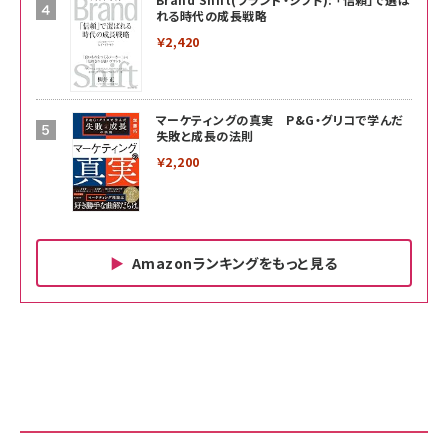
れる時代の成長戦略
￥2,420
マーケティングの真実 P&G・グリコで学んだ
失敗と成長の法則
￥2,200
Amazonランキングをもっと見る
Amazon ビジネス・経済関連書籍 の売れ筋ランキン
Amazon 家電＆カメラ の売れ筋ランキング
Amazon パソコン・周辺機器 の売れ筋ランキング
グ
更新日時：2026/06/26 19:00
更新日時：2026/06/26 19:00
更新日時：2026/06/26 19:00
anan(アンアン)2026/07/01号 No.2501[魅せる
KIOXIA(キオクシア) 旧東芝メモリ microSD
KIOXIA(キオクシア) 旧東芝メモリ microSD
カラダ2026／宮舘涼太]
128GB UHS-I Class10 (最大読出速度
128GB UHS-I Class10 (最大読出速度
100MB/s) Nintendo Switch動作確認済 国内
100MB/s) Nintendo Switch動作確認済 国内
￥880
サポート正規品 メーカー保証5年 KLMEA128G
サポート正規品 メーカー保証5年 KLMEA128G
￥2,680
￥2,680