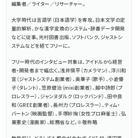
編集者／ライター／リサーチャー。
大学時代は言語学（日本語学）を専攻。日本文学の定
量的解析、かな漢字変換のシステム・辞書データ開発
などに従事。光村図書出版、ソフトバンク、ジャストシ
ステムなどを経てフリーに。
フリー時代のインタビュー対象は、アイドルから経営
者・開発者まで幅広く。浅井愼平（カメラマン）、浮川和
宣（ジャストシステム創業者）、奥華子（歌手）、小倉優
子（タレント）、笠原健治（mixi創業者）、越中詩郎（プ
ロレスラー）、ジャンヌダルク（ロックバンド）、田中良
和（GREE創業者）、長州力（プロレスラー）、ティム・
バートン（映画監督）、手塚紗掬（女性プロ麻雀士）、弘
兼憲史（漫画家）、総務省など。※敬称略
数年前に、どうしても都合が合わず、SKE48・須田亜