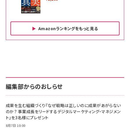
Amazonランキングをもっと見る
Amazon ビジネス・経済関連書籍 の売れ筋ランキン
Amazon 家電＆カメラ の売れ筋ランキング
Amazon パソコン・周辺機器 の売れ筋ランキング
グ
更新日時：2026/06/26 19:00
更新日時：2026/06/26 19:00
更新日時：2026/06/26 19:00
anan(アンアン)2026/07/01号 No.2501[魅せる
KIOXIA(キオクシア) 旧東芝メモリ microSD
KIOXIA(キオクシア) 旧東芝メモリ microSD
カラダ2026／宮舘涼太]
128GB UHS-I Class10 (最大読出速度
128GB UHS-I Class10 (最大読出速度
100MB/s) Nintendo Switch動作確認済 国内
100MB/s) Nintendo Switch動作確認済 国内
￥880
サポート正規品 メーカー保証5年 KLMEA128G
サポート正規品 メーカー保証5年 KLMEA128G
￥2,680
￥2,680
編集部からのおしらせ
anan(アンアン)2026/06/24号 No.2500増刊
スペシャルエディション[王道エンタメの矜持／
NIMASO ガラスフィルム iPhone 17 用 保護フィ
Amazon eギフトカード - Amazonロゴ - クラ
BTS]
ルム 強化ガラス 耐衝撃 高透過率 指紋防止 貼りや
シック
すい ガイド枠付き いPhone17 (6.3インチ) 対応
成果を生む組織づくり『なぜ戦略は正しいのに成果があがらない
￥1,100
￥5,000
2枚セット DSP25F1698
のか？ 事業成長をリードするデジタルマーケティング・マネジメン
￥1,599
ト』を3名様にプレゼント
anan(アンアン)2026/07/08号 No.2502[2026
Anker PowerLine III Flow USB-C & USB-C
年後半、あなたの恋と運命／山田涼介]
【New】Amazon Fire TV Stick HD | 手軽にスト
ケーブル Anker絡まないケーブル 240W 結束バン
8月7日 10:00
リーミングをはじめよう | ストリーミングメディアプ
ド付き USB PD対応 シリコン素材採用 iPhone