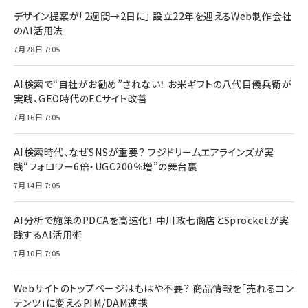
デザイン提案が「2週間→2日に」 設立22年を迎えるWeb制作会社
のAI活用法
7月28日 7:05
AI検索で“自社がお勧め”されない！ お米ギフトの八代目儀兵衛が
実践、GEO時代のECサイト改善
7月16日 7:05
AI検索時代、なぜSNSが重要？ フジドリームエアラインズが実
践“フォロワー6倍・UGC200％増”の舞台裏
7月14日 7:05
AI分析で施策のPDCAを高速化！ 中川政七商店とSprocketが実
践するAI活用術
7月10日 7:05
Webサイトのトップページはもはや不要？ 商品情報を「売れるコン
テンツ」に変えるPIM/DAM連携