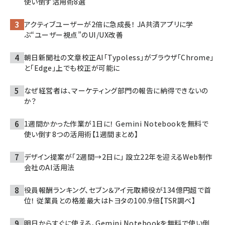
使い倒す活用術8選
アクティブユーザーが2倍に急成長！ JA共済アプリに学
ぶ“ユーザー視点”のUI/UX改善
朝日新聞社の文章校正AI「Typoless」がブラウザ「Chrome」
と「Edge」上でも校正が可能に
なぜ経営者は、マーケティング部門の報告に納得できないの
か？
1週間かかった作業が1日に！ Gemini Notebookを無料で
使い倒す8つの活用術【1週間まとめ】
デザイン提案が「2週間→2日に」 設立22年を迎えるWeb制作
会社のAI活用法
役員報酬ランキング、セブン＆アイ元取締役が134億円超で首
位！ 従業員との格差最大はトヨタの100.9倍【TSR調べ】
明日からすぐに使える、Gemini Notebookを無料で使い倒