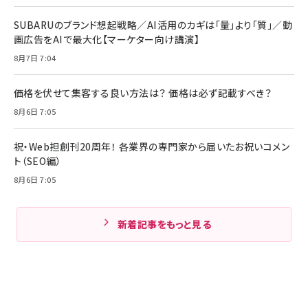
SUBARUのブランド想起戦略／AI活用のカギは「量」より「質」／動
画広告をAIで最大化【マーケター向け講演】
8月7日 7:04
価格を伏せて集客する良い方法は？ 価格は必ず記載すべき？
8月6日 7:05
祝・Web担創刊20周年！ 各業界の専門家から届いたお祝いコメン
ト（SEO編）
8月6日 7:05
新着記事をもっと見る