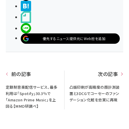
>ブクマする
noteで書く
LINEで送る
優先するニュース提供元にWeb担を追加
前の記事
次の記事
定額制音楽配信サービス、最多
凸版印刷が高精度の顔計測装
利用は「Spotify」30.3％で
置と3DCGでコーセーのファン
「Amazon Prime Music」を上
デーション化粧を忠実に再現
回る【MMD研調べ】