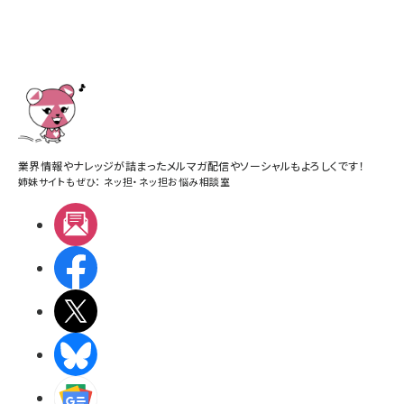
業界情報やナレッジが詰まったメルマガ配信やソーシャルもよろしくです！
姉妹サイトもぜひ：
ネッ担
・
ネッ担お悩み相談室
メルマガ
Facebook
X(エックス)
BlueSky
Googleニュース