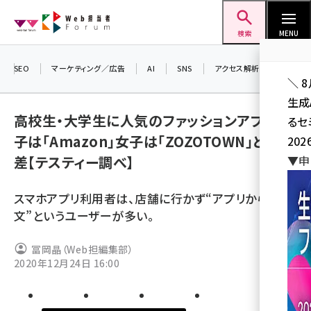
メ
Web担当者Forum
イ
検索
MENU
ン
コ
SEO
マーケティング／広告
AI
SNS
アクセス解析／データ分析
＼ 
ン
生成
テ
高校生・大学生に人気のファッションアプリ、男
るセ
ン
子は「Amazon」女子は「ZOZOTOWN」と男女
202
ツ
seo (3538)
差【テスティー調べ】
▼申
に
ai (2820)
移
スマホアプリ利用者は、店舗に行かず“アプリから即注
動
youtube (2444)
文”というユーザーが多い。
note (2322)
冨岡晶（Web担編集部）
セミナー (2315)
2020年12月24日 16:00
z世代 (1629)
meo (1281)