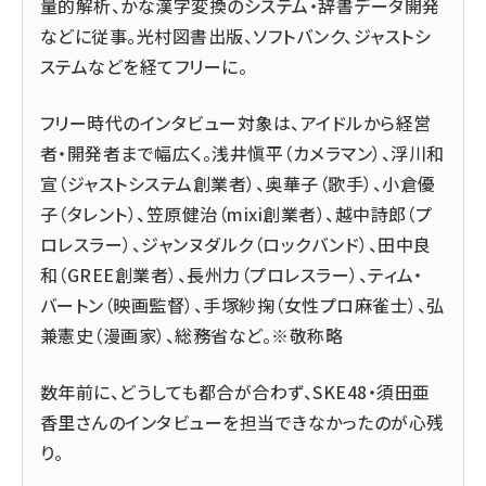
量的解析、かな漢字変換のシステム・辞書データ開発
などに従事。光村図書出版、ソフトバンク、ジャストシ
ステムなどを経てフリーに。
フリー時代のインタビュー対象は、アイドルから経営
者・開発者まで幅広く。浅井愼平（カメラマン）、浮川和
宣（ジャストシステム創業者）、奥華子（歌手）、小倉優
子（タレント）、笠原健治（mixi創業者）、越中詩郎（プ
ロレスラー）、ジャンヌダルク（ロックバンド）、田中良
和（GREE創業者）、長州力（プロレスラー）、ティム・
バートン（映画監督）、手塚紗掬（女性プロ麻雀士）、弘
兼憲史（漫画家）、総務省など。※敬称略
数年前に、どうしても都合が合わず、SKE48・須田亜
香里さんのインタビューを担当できなかったのが心残
り。