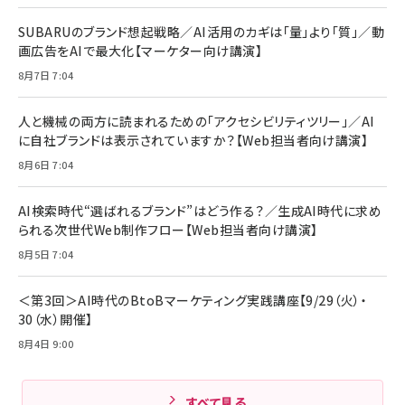
￥880
レイヤー
17 / 16 / 15 / Galaxy iPad Pro MacBook
￥1,890
Pro/Air 各種対応 (1.8m ミッドナイトブラック)
SUBARUのブランド想起戦略／AI活用のカギは「量」より「質」／動
￥6,980
画広告をAIで最大化【マーケター向け講演】
ママ投資家が育休中に１億貯めた株式投資
アサヒ飲料 モンスター エナジー 355ml×24本
￥1,870
8月7日 7:04
Anker Soundcore P31i (Bluetooth 6.1) 【完
￥4,192
全ワイヤレスイヤホン/アクティブノイズキャンセリ
ング/マルチポイント接続 / 最大50時間再生 / PSE
人と機械の両方に読まれるための「アクセシビリティツリー」／AI
組織の成果を最大化する ルールのデザイン
技術基準適合】ブラック
￥5,990
サッポロ 生ビール 黒ラベル 350ml 缶 24本 ビー
に自社ブランドは表示されていますか？【Web担当者向け講演】
￥1,980
ル ケース買い【6/30応募〆切! 黒ラベルビヤセラー
8月6日 7:04
キャンペーン】
Anker PowerLine III Flow USB-C & USB-C
ケーブル Anker絡まないケーブル 240W 結束バン
￥4,857
ド付き USB PD対応 シリコン素材採用 iPhone
AI検索時代“選ばれるブランド”はどう作る？／生成AI時代に求め
Amazonランキングをもっと見る
17 / 16 / 15 / Galaxy iPad Pro MacBook
￥1,890
られる次世代Web制作フロー【Web担当者向け講演】
Pro/Air 各種対応 (1.8m ミッドナイトブラック)
Amazonランキングをもっと見る
8月5日 7:04
Amazonランキングをもっと見る
＜第3回＞AI時代のBtoBマーケティング実践講座【9/29（火）・
30（水）開催】
8月4日 9:00
すべて見る