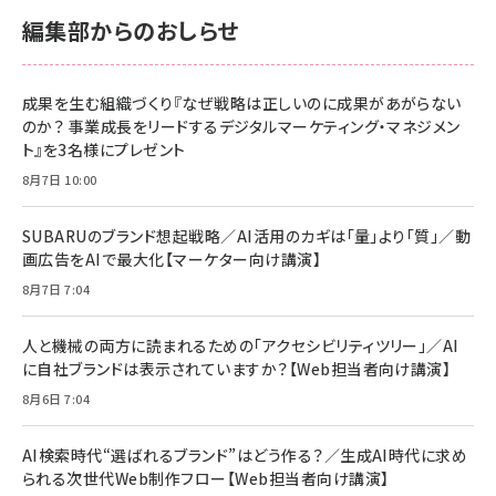
サポート正規品 メーカー保証5年 KLMEA128G
サポート正規品 メーカー保証5年 KLMEA128G
￥2,680
￥2,680
編集部からのおしらせ
anan(アンアン)2026/06/24号 No.2500増刊
スペシャルエディション[王道エンタメの矜持／
NIMASO ガラスフィルム iPhone 17 用 保護フィ
Amazon eギフトカード - Amazonロゴ - クラ
BTS]
ルム 強化ガラス 耐衝撃 高透過率 指紋防止 貼りや
シック
すい ガイド枠付き いPhone17 (6.3インチ) 対応
成果を生む組織づくり『なぜ戦略は正しいのに成果があがらない
￥1,100
￥5,000
2枚セット DSP25F1698
のか？ 事業成長をリードするデジタルマーケティング・マネジメン
￥1,599
ト』を3名様にプレゼント
anan(アンアン)2026/07/08号 No.2502[2026
Anker PowerLine III Flow USB-C & USB-C
年後半、あなたの恋と運命／山田涼介]
【New】Amazon Fire TV Stick HD | 手軽にスト
ケーブル Anker絡まないケーブル 240W 結束バン
8月7日 10:00
リーミングをはじめよう | ストリーミングメディアプ
ド付き USB PD対応 シリコン素材採用 iPhone
￥880
レイヤー
17 / 16 / 15 / Galaxy iPad Pro MacBook
￥1,890
Pro/Air 各種対応 (1.8m ミッドナイトブラック)
SUBARUのブランド想起戦略／AI活用のカギは「量」より「質」／動
￥6,980
画広告をAIで最大化【マーケター向け講演】
ママ投資家が育休中に１億貯めた株式投資
アサヒ飲料 モンスター エナジー 355ml×24本
￥1,870
8月7日 7:04
Anker Soundcore P31i (Bluetooth 6.1) 【完
￥4,192
全ワイヤレスイヤホン/アクティブノイズキャンセリ
ング/マルチポイント接続 / 最大50時間再生 / PSE
人と機械の両方に読まれるための「アクセシビリティツリー」／AI
組織の成果を最大化する ルールのデザイン
技術基準適合】ブラック
￥5,990
サッポロ 生ビール 黒ラベル 350ml 缶 24本 ビー
に自社ブランドは表示されていますか？【Web担当者向け講演】
￥1,980
ル ケース買い【6/30応募〆切! 黒ラベルビヤセラー
8月6日 7:04
キャンペーン】
Anker PowerLine III Flow USB-C & USB-C
ケーブル Anker絡まないケーブル 240W 結束バン
￥4,857
ド付き USB PD対応 シリコン素材採用 iPhone
AI検索時代“選ばれるブランド”はどう作る？／生成AI時代に求め
Amazonランキングをもっと見る
17 / 16 / 15 / Galaxy iPad Pro MacBook
￥1,890
られる次世代Web制作フロー【Web担当者向け講演】
Pro/Air 各種対応 (1.8m ミッドナイトブラック)