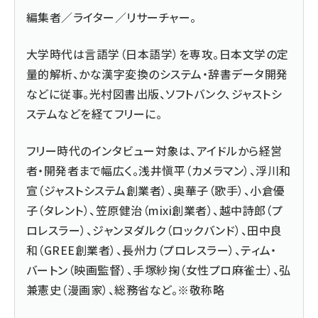
編集者／ライター／リサーチャー。
大学時代は言語学（日本語学）を専攻。日本文学の定
量的解析、かな漢字変換のシステム・辞書データ開発
などに従事。光村図書出版、ソフトバンク、ジャストシ
ステムなどを経てフリーに。
フリー時代のインタビュー対象は、アイドルから経営
者・開発者まで幅広く。浅井愼平（カメラマン）、浮川和
宣（ジャストシステム創業者）、奥華子（歌手）、小倉優
子（タレント）、笠原健治（mixi創業者）、越中詩郎（プ
ロレスラー）、ジャンヌダルク（ロックバンド）、田中良
和（GREE創業者）、長州力（プロレスラー）、ティム・
バートン（映画監督）、手塚紗掬（女性プロ麻雀士）、弘
兼憲史（漫画家）、総務省など。※敬称略