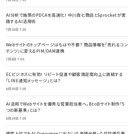
AI分析で施策のPDCAを高速化！ 中川政七商店とSprocketが実
践するAI活用術
7月10日 7:05
Webサイトのトップページはもはや不要？ 商品情報を「売れるコン
テンツ」に変えるPIM/DAM連携
7月8日 7:05
ECビジネスに有効！ リピート促進や顧客満足度向上に直結する
「LINE通知メッセージ」とは？
6月30日 7:05
AI活用でWebサイトを優秀な営業担当者へ。BtoBサイト制作「5
つの新基準」とは？
6月24日 7:05
検索上位でもAI Overviewsに出ない!? 老舗米屋・八代目儀兵衛