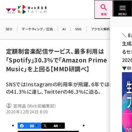
メ
Web担当者Forum
イ
検索
MENU
ン
コ
SEO
マーケティング／広告
AI
SNS
アクセス解析／データ分析
＼ 
ン
生成
テ
定額制音楽配信サービス、最多利用は
るセ
ン
「Spotify」30.3％で「Amazon Prime
202
ツ
seo (3538)
Music」を上回る【MMD研調べ】
▼申
に
ai (2820)
移
SNSではInstagramの利用率が飛躍。6年でほぼ3倍
動
youtube (2444)
の41.3％に達し、Twitterの46.3％に迫る。
note (2322)
冨岡晶（Web担編集部）
セミナー (2315)
2020年12月24日 8:00
z世代 (1629)
88
44
meo (1281)