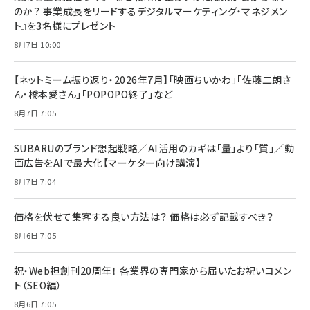
のか？ 事業成長をリードするデジタルマーケティング・マネジメン
ト』を3名様にプレゼント
8月7日 10:00
【ネットミーム振り返り・2026年7月】「映画ちいかわ」「佐藤二朗さ
ん・橋本愛さん」「POPOPO終了」など
8月7日 7:05
SUBARUのブランド想起戦略／AI活用のカギは「量」より「質」／動
画広告をAIで最大化【マーケター向け講演】
8月7日 7:04
価格を伏せて集客する良い方法は？ 価格は必ず記載すべき？
8月6日 7:05
祝・Web担創刊20周年！ 各業界の専門家から届いたお祝いコメン
ト（SEO編）
8月6日 7:05