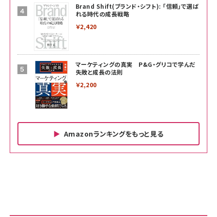
Brand Shift(ブランド・シフト): 「信頼」で選ば
れる時代の成長戦略
￥2,420
マーケティングの真実 P&G・グリコで学んだ
失敗と成長の法則
￥2,200
Amazonランキングをもっと見る
Amazon ビジネス・経済関連書籍 の売れ筋ランキン
Amazon 家電＆カメラ の売れ筋ランキング
Amazon パソコン・周辺機器 の売れ筋ランキング
グ
更新日時：2026/06/26 19:00
更新日時：2026/06/26 19:00
更新日時：2026/06/26 19:00
anan(アンアン)2026/07/01号 No.2501[魅せる
KIOXIA(キオクシア) 旧東芝メモリ microSD
KIOXIA(キオクシア) 旧東芝メモリ microSD
カラダ2026／宮舘涼太]
128GB UHS-I Class10 (最大読出速度
128GB UHS-I Class10 (最大読出速度
100MB/s) Nintendo Switch動作確認済 国内
100MB/s) Nintendo Switch動作確認済 国内
￥880