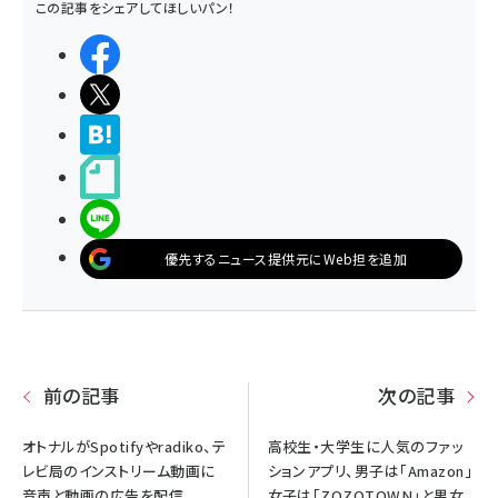
この記事をシェアしてほしいパン！
シェアする
ポストする
>ブクマする
noteで書く
LINEで送る
優先するニュース提供元にWeb担を追加
前の記事
次の記事
オトナルがSpotifyやradiko、テ
高校生・大学生に人気のファッ
レビ局のインストリーム動画に
ションアプリ、男子は「Amazon」
音声と動画の広告を配信
女子は「ZOZOTOWN」と男女