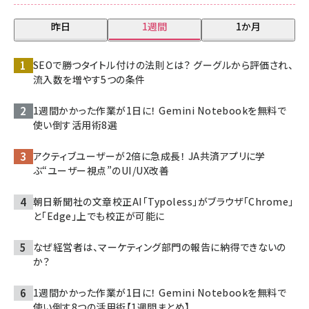
昨日
1週間
1か月
SEOで勝つタイトル付けの法則とは？ グーグルから評価され、
流入数を増やす5つの条件
1週間かかった作業が1日に！ Gemini Notebookを無料で
使い倒す活用術8選
アクティブユーザーが2倍に急成長！ JA共済アプリに学
ぶ“ユーザー視点”のUI/UX改善
朝日新聞社の文章校正AI「Typoless」がブラウザ「Chrome」
と「Edge」上でも校正が可能に
なぜ経営者は、マーケティング部門の報告に納得できないの
か？
1週間かかった作業が1日に！ Gemini Notebookを無料で
使い倒す8つの活用術【1週間まとめ】