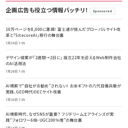
企画広告も役立つ情報バッチリ！
Sponsored
10万ページを8,000に激減！ 富士通が挑んだグローバルサイト改
革と「SitecoreAI」移行の舞台裏
7月29日 7:05
デザイン提案が「2週間→2日に」 設立22年を迎えるWeb制作会社
のAI活用法
7月28日 7:05
AI検索で“自社がお勧め”されない！ お米ギフトの八代目儀兵衛が
実践、GEO時代のECサイト改善
7月16日 7:05
AI検索時代、なぜSNSが重要？ フジドリームエアラインズが実
践“フォロワー6倍・UGC200％増”の舞台裏
7月14日 7:05