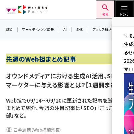
メ
Web担当者Forum
イ
検索
MENU
ン
コ
SEO
マーケティング／広告
AI
SNS
アクセス解析／データ分析
＼ 
ン
生成
テ
るセ
ン
先週のWeb担まとめ記事
202
ツ
seo (3528)
▼申
に
オウンドメディアにおける生成AI活用、SEOや
ai (2811)
移
マーケターに与える影響とは？【1週間まとめ】
動
youtube (2439)
Web担で09/14～09/20に更新された記事を厳選して
note (2315)
まとめて紹介。今週の注目記事は「SEO」「ごっこ倶楽
セミナー (2308)
部」など。
z世代 (1623)
四谷志穂（Web担編集長）
meo (1277)