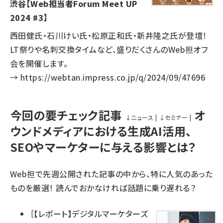
渋谷【Web担当者Forum Meet UP
2024 #3】
西田健氏・石川けい氏・松原正和氏・新井隆之氏が登壇！
LT祭りや名刺交換タイムなど、盛りだくさんのWeb担オフ
会を開催します。
→
https://webtan.impress.co.jp/q/2024/09/47696
今回の要チェック記事
オ
↓
ニュース
|
↓
セミナー
|
ウンドメディアにおける生成AI活用、
SEOやマーケターに与える影響とは？
Web担で先週公開された記事の中から、特に人気のあった
ものを厳選！ 読んでおかなければ話題に乗り遅れる？
［
【レポート】デジタルマーケターズ