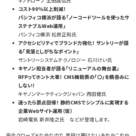
キノトロープ 生田昌弘氏
コスト90％以上削減！
パシフィコ横浜が語る「ノーコードツールを使ったサ
ステナブルWeb運用」
パシフィコ横浜 松原正和氏
アクセシビリティでブランド力強化！ サントリーが語
る「見落としがちなポイント」
サントリーシステムテクノロジー 石川けい氏
キヤノン担当者が語る「リニューアルの舞台裏」
RFPってホント大事！ CMS機能表の「〇」を鵜呑みに
しない！
キヤノンマーケティングジャパン 西田健氏
迷ったら原点回帰！ 静的CMSでシンプルに実現する
企業Webサイト運用（仮）
岩崎電気 新井隆之氏 などが登壇します。
完全クローズドな会なので、普段は聞けないあれやこれや