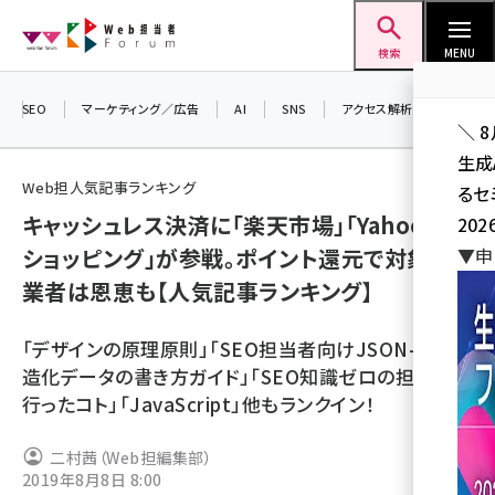
メ
Web担当者Forum
イ
検索
MENU
ン
コ
SEO
マーケティング／広告
AI
SNS
アクセス解析／データ分析
＼ 
ン
生成
テ
Web担人気記事ランキング
るセ
ン
キャッシュレス決済に「楽天市場」「Yahoo!
202
ツ
seo (3538)
ショッピング」が参戦。ポイント還元で対象事
▼申
に
業者は恩恵も【人気記事ランキング】
ai (2820)
移
動
youtube (2444)
「デザインの原理原則」「SEO担当者向けJSON-LD構
note (2322)
造化データの書き方ガイド」「SEO知識ゼロの担当者が
行ったコト」「JavaScript」他もランクイン！
セミナー (2315)
z世代 (1629)
二村茜（Web担編集部）
2019年8月8日 8:00
meo (1281)