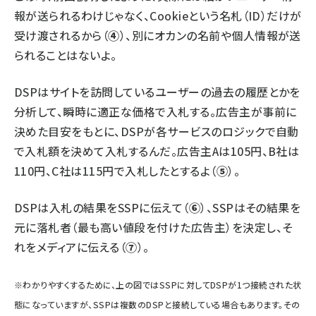
報が送られるわけじゃなく、Cookieという名札（ID）だけが
受け渡されるから（
④
）、別にオカンの名前や個人情報が送
られることはないよ。
DSPはサイトを訪問しているユーザーの過去の履歴とかを
分析して、瞬時に適正な価格で入札する。広告主が事前に
決めた目安をもとに、DSPが各サービスのロジックで自動
で入札額を決めて入札するんだ。広告主Aは105円、B社は
110円、C社は115円で入札したとするよ（
⑤
）。
DSPは入札の結果をSSPに伝えて（
⑥
）、SSPはその結果を
元に落札者（最も高い値段を付けた広告主）を決定し、そ
れをメディアに伝える（
⑦
）。
※わかりやすくするために、上の図ではSSPに対してDSPが1つ接続された状
態になっていますが、SSPは複数のDSPと接続している場合もあります。その