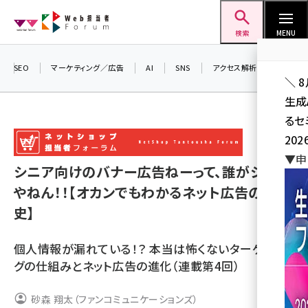
メ
Web担当者Forum
イ
検索
MENU
ン
コ
SEO
マーケティング／広告
AI
SNS
アクセス解析／データ分析
＼ 
ン
生成
テ
るセ
ン
202
ツ
seo (3524)
▼申
に
シニア向けのバナー広告ねーって、誰がシニア
ai (2804)
移
やねん！！【オカンでもわかるネット広告の歴
動
youtube (2431)
史】
note (2312)
個人情報が漏れている！？ 本当は怖くないターゲティン
セミナー (2306)
グの仕組みとネット広告の進化（連載第4回）
z世代 (1622)
砂森 翔太（ファンコミュニケーションズ）
meo (1275)