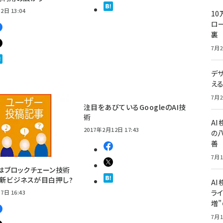
2日 13:04
10
ロー
裏
7月2
デ
え
7月2
注目をあびているGoogleのAI技
術
A
2017年2月12日 17:43
の
善
7月1
年はブロックチェーン技術
新ビジネスが目白押し?
AI
ライ
7日 16:43
増
7月1