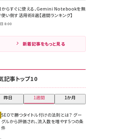
からすぐに使える、Gemini Notebookを無
で使い倒す活用術8選【週間ランキング】
日 8:00
新着記事をもっと見る
気記事トップ10
昨日
1週間
1か月
SEOで勝つタイトル付けの法則とは？ グー
グルから評価され、流入数を増やす5つの条
件