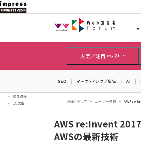
メ
イ
Web担当者
Web担当者
ン
EC担当者
コ
製品導入
ン
企業IT
ソフト開発
テ
人気／注目
から探す
IoT・AI
ン
DCクラウド
研究・調査
ツ
SEO
マーケティング／広告
AI
エネルギー
に
ドローン
移
教育講座
Web担トップ
ユーザー投稿
AWS re
EC支援
動
パ
AWS re:Invent 
ン
AWSの最新技術
く