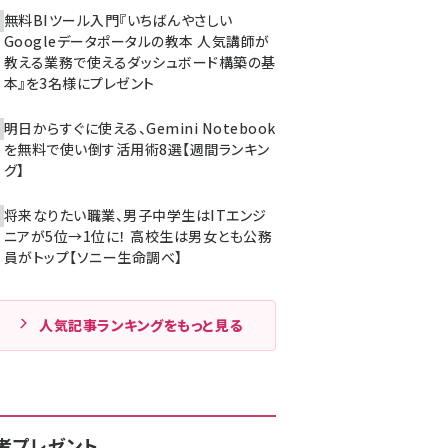
無料BIツール入門『いちばんやさしい
Googleデータポータルの教本 人気講師が
教える業務で使えるダッシュボード構築の基
本』を3名様にプレゼント
明日からすぐに使える、Gemini Notebook
を無料で使い倒す活用術8選【週間ランキン
グ】
将来なりたい職業、男子中学生はITエンジ
ニアが5位→1位に！ 高校生は男女とも公務
員がトップ【ソニー生命調べ】
人気記事ランキングをもっと見る
者プレゼント