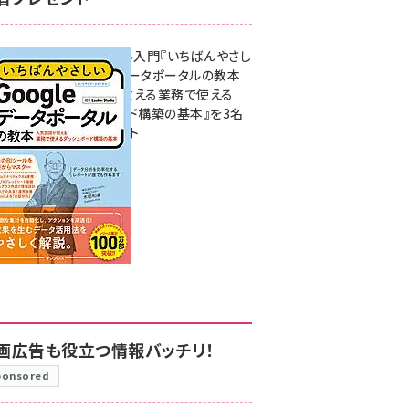
無料BIツール入門『いちばんやさし
いGoogleデータポータルの教本
人気講師が教える業務で使える
ダッシュボード構築の基本』を3名
様にプレゼント
7月31日 10:00
画広告も役立つ情報バッチリ！
ponsored