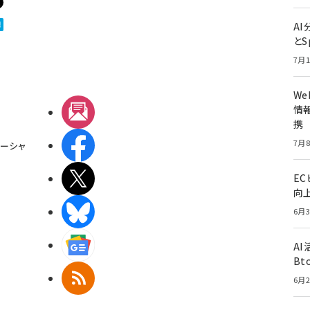
A
とS
7月1
W
情報
メルマガ
携
Facebook
7月8
ーシャ
X(エックス)
E
向
BlueSky
6月3
Googleニュース
A
Bt
RSS
6月2