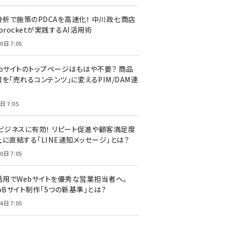
I分析で施策のPDCAを高速化！ 中川政七商店
procketが実践するAI活用術
0日 7:05
ebサイトのトップページはもはや不要？ 商品
を「売れるコンテンツ」に変えるPIM/DAM連
日 7:05
Cビジネスに有効！ リピート促進や顧客満足度
上に直結する「LINE通知メッセージ」とは？
0日 7:05
I活用でWebサイトを優秀な営業担当者へ。
oBサイト制作「5つの新基準」とは？
4日 7:05