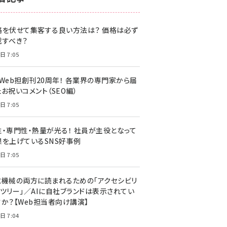
z世代 (1622)
格を伏せて集客する良い方法は？ 価格は必ず
meo (1275)
載すべき？
llmo (1161)
日 7:05
・Web担創刊20周年！ 各業界の専門家から届
お祝いコメント（SEO編）
日 7:05
性・専門性・熱量が光る！ 社員が主役となって
果を上げているSNS好事例
日 7:05
と機械の両方に読まれるための「アクセシビリ
ィツリー」／AIに自社ブランドは表示されてい
すか？【Web担当者向け講演】
日 7:04