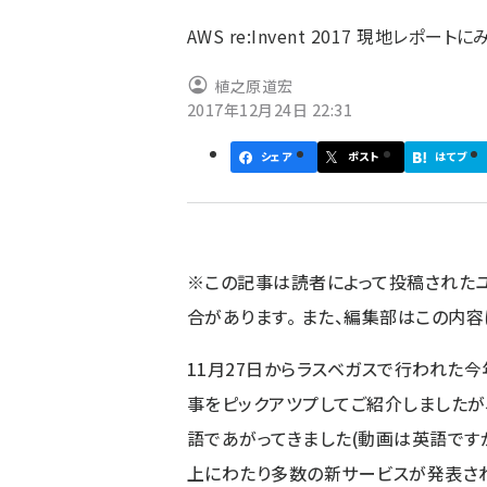
ず
AWS re:Invent 2017 現地レポー
植之原道宏
2017年12月24日 22:31
シェア
ポスト
はてブ
※この記事は読者によって投稿された
合があります。 また、編集部はこの内
11月27日からラスベガスで行われた今年の
事をピックアツプしてご紹介しましたが
語であがってきました(動画は英語ですが)
上にわたり多数の新サービスが発表さ