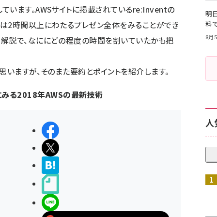
ます。AWSサイトに掲載されているre:Inventの
明日
画は2時間以上にわたるプレゼン全体をみることができ
料
8月5
な解説で、なににどの程度の時間を割いていたかも把
と思いますが、そのまた要約とポイントを紹介します。
ートにみる2018年AWSの最新技術
人
シェアする
ポストする
>ブクマする
noteで書く
LINEで送る