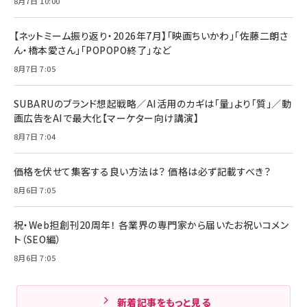
8月7日 10:00
【ネットミーム振り返り・2026年7月】「映画ちいかわ」「佐藤二朗さ
ん・橋本愛さん」「POPOPO終了」など
8月7日 7:05
SUBARUのブランド想起戦略／AI活用のカギは「量」より「質」／動
画広告をAIで最大化【マーケター向け講演】
8月7日 7:04
価格を伏せて集客する良い方法は？ 価格は必ず記載すべき？
8月6日 7:05
祝・Web担創刊20周年！ 各業界の専門家から届いたお祝いコメン
ト（SEO編）
8月6日 7:05
新着記事をもっと見る