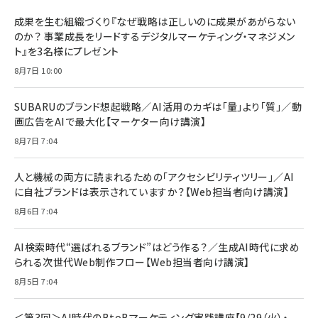
BTS]
ルム 強化ガラス 耐衝撃 高透過率 指紋防止 貼りや
シック
すい ガイド枠付き いPhone17 (6.3インチ) 対応
成果を生む組織づくり『なぜ戦略は正しいのに成果があがらない
￥1,100
￥5,000
2枚セット DSP25F1698
のか？ 事業成長をリードするデジタルマーケティング・マネジメン
￥1,599
ト』を3名様にプレゼント
anan(アンアン)2026/07/08号 No.2502[2026
Anker PowerLine III Flow USB-C & USB-C
年後半、あなたの恋と運命／山田涼介]
【New】Amazon Fire TV Stick HD | 手軽にスト
ケーブル Anker絡まないケーブル 240W 結束バン
8月7日 10:00
リーミングをはじめよう | ストリーミングメディアプ
ド付き USB PD対応 シリコン素材採用 iPhone
￥880
レイヤー
17 / 16 / 15 / Galaxy iPad Pro MacBook
￥1,890
Pro/Air 各種対応 (1.8m ミッドナイトブラック)
SUBARUのブランド想起戦略／AI活用のカギは「量」より「質」／動
￥6,980
画広告をAIで最大化【マーケター向け講演】
ママ投資家が育休中に１億貯めた株式投資
アサヒ飲料 モンスター エナジー 355ml×24本
￥1,870
8月7日 7:04
Anker Soundcore P31i (Bluetooth 6.1) 【完
￥4,192
全ワイヤレスイヤホン/アクティブノイズキャンセリ
ング/マルチポイント接続 / 最大50時間再生 / PSE
人と機械の両方に読まれるための「アクセシビリティツリー」／AI
組織の成果を最大化する ルールのデザイン
技術基準適合】ブラック
￥5,990
サッポロ 生ビール 黒ラベル 350ml 缶 24本 ビー
に自社ブランドは表示されていますか？【Web担当者向け講演】
￥1,980
ル ケース買い【6/30応募〆切! 黒ラベルビヤセラー
8月6日 7:04
キャンペーン】
Anker PowerLine III Flow USB-C & USB-C
ケーブル Anker絡まないケーブル 240W 結束バン
￥4,857
ド付き USB PD対応 シリコン素材採用 iPhone
AI検索時代“選ばれるブランド”はどう作る？／生成AI時代に求め
Amazonランキングをもっと見る
17 / 16 / 15 / Galaxy iPad Pro MacBook
￥1,890
られる次世代Web制作フロー【Web担当者向け講演】
Pro/Air 各種対応 (1.8m ミッドナイトブラック)
Amazonランキングをもっと見る
8月5日 7:04
Amazonランキングをもっと見る
＜第3回＞AI時代のBtoBマーケティング実践講座【9/29（火）・