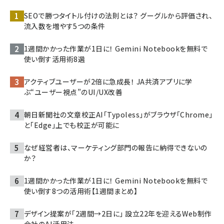
SEOで勝つタイトル付けの法則とは？ グーグルから評価され、
流入数を増やす5つの条件
1週間かかった作業が1日に！ Gemini Notebookを無料で
使い倒す活用術8選
アクティブユーザーが2倍に急成長！ JA共済アプリに学
ぶ“ユーザー視点”のUI/UX改善
朝日新聞社の文章校正AI「Typoless」がブラウザ「Chrome」
と「Edge」上でも校正が可能に
なぜ経営者は、マーケティング部門の報告に納得できないの
か？
1週間かかった作業が1日に！ Gemini Notebookを無料で
使い倒す8つの活用術【1週間まとめ】
デザイン提案が「2週間→2日に」 設立22年を迎えるWeb制作
会社のAI活用法