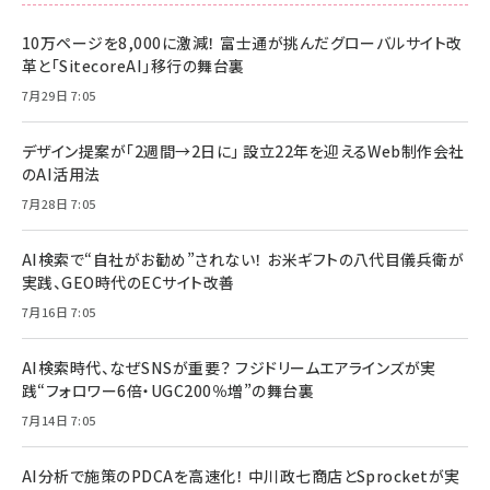
10万ページを8,000に激減！ 富士通が挑んだグローバルサイト改
革と「SitecoreAI」移行の舞台裏
7月29日 7:05
デザイン提案が「2週間→2日に」 設立22年を迎えるWeb制作会社
のAI活用法
7月28日 7:05
AI検索で“自社がお勧め”されない！ お米ギフトの八代目儀兵衛が
実践、GEO時代のECサイト改善
7月16日 7:05
AI検索時代、なぜSNSが重要？ フジドリームエアラインズが実
践“フォロワー6倍・UGC200％増”の舞台裏
7月14日 7:05
AI分析で施策のPDCAを高速化！ 中川政七商店とSprocketが実