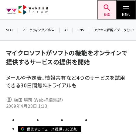
メ
Web担当者Forum
イ
検索
MENU
ン
コ
SEO
マーケティング／広告
AI
SNS
アクセス解析／データ分析
＼ 
ン
生成
テ
マイクロソフトがソフトの機能をオンラインで
るセ
ン
提供するサービスの提供を開始
20
ツ
seo (3538)
▼
に
メールや予定表、情報共有など4つのサービスを試用
ai (2820)
移
できる30日間無料トライアルも
動
youtube (2444)
梅田 勝司（Web担編集部）
note (2322)
2009年4月28日 1:13
セミナー (2315)
z世代 (1629)
優先するニュース提供元に追加
meo (1281)