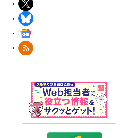
X(エックス)
BlueSky
Googleニュース
RSS