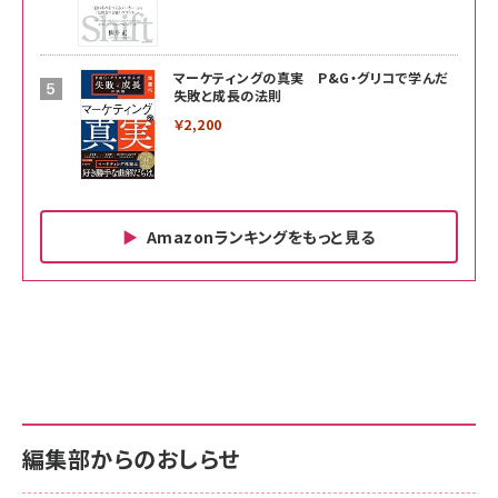
マーケティングの真実 P&G・グリコで学んだ
失敗と成長の法則
￥2,200
Amazonランキングをもっと見る
Amazon ビジネス・経済関連書籍 の売れ筋ランキン
Amazon 家電＆カメラ の売れ筋ランキング
Amazon パソコン・周辺機器 の売れ筋ランキング
グ
更新日時：2026/06/26 19:00
更新日時：2026/06/26 19:00
更新日時：2026/06/26 19:00
anan(アンアン)2026/07/01号 No.2501[魅
KIOXIA(キオクシア) 旧東芝メモリ microSD
KIOXIA(キオクシア) 旧東芝メモリ microSD
せるカラダ2026／宮舘涼太]
128GB UHS-I Class10 (最大読出速度
128GB UHS-I Class10 (最大読出速度
100MB/s) Nintendo Switch動作確認済 国
100MB/s) Nintendo Switch動作確認済 国
￥880
内サポート正規品 メーカー保証5年
内サポート正規品 メーカー保証5年
￥2,680
￥2,680
KLMEA128G
KLMEA128G
編集部からのおしらせ
anan(アンアン)2026/06/24号 No.2500増刊
スペシャルエディション[王道エンタメの矜持／
NIMASO ガラスフィルム iPhone 17 用 保護フィ
Amazon eギフトカード - Amazonロゴ - クラ