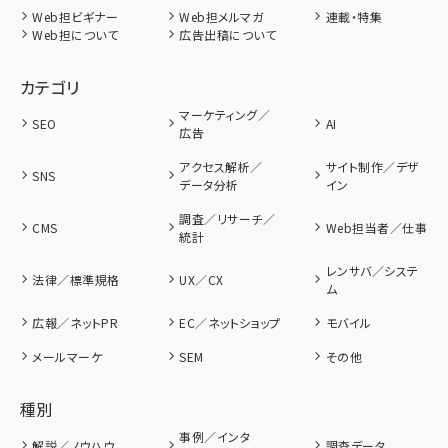
Web担ビギナー
Web担メルマガ
連載・特集
Web担について
広告出稿について
カテゴリ
マーケティング／
SEO
AI
広告
アクセス解析／
サイト制作／デザ
SNS
データ分析
イン
調査／リサーチ／
CMS
Web担当者／仕事
統計
レンサバ／システ
法律／標準規格
UX／CX
ム
広報／ネットPR
EC／ネットショップ
モバイル
メールマーケ
SEM
その他
種別
事例／インタ
解説／ノウハウ
調査データ