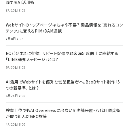
践するAI活用術
7月10日 7:05
Webサイトのトップページはもはや不要？ 商品情報を「売れるコン
テンツ」に変えるPIM/DAM連携
7月8日 7:05
ECビジネスに有効！ リピート促進や顧客満足度向上に直結する
「LINE通知メッセージ」とは？
6月30日 7:05
AI活用でWebサイトを優秀な営業担当者へ。BtoBサイト制作「5
つの新基準」とは？
6月24日 7:05
検索上位でもAI Overviewsに出ない!? 老舗米屋・八代目儀兵衛
が取り組んだGEO施策
4月20日 8:00