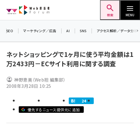
メ
Web担当者Forum
イ
検索
MENU
ン
コ
SEO
マーケティング／広告
AI
SNS
アクセス解析／データ分析
＼ 
ン
7月
テ
ネットショッピングで1ヶ月に使う平均金額は1
差し
ン
万2433円－ECサイト利用に関する調査
▼ア
ツ
seo (3523)
に
神野恵美（Web担 編集部）
ai (2804)
移
2008年3月28日 10:25
動
youtube (2429)
24
note (2312)
優先するニュース提供元に追加
セミナー (2303)
z世代 (1622)
meo (1275)