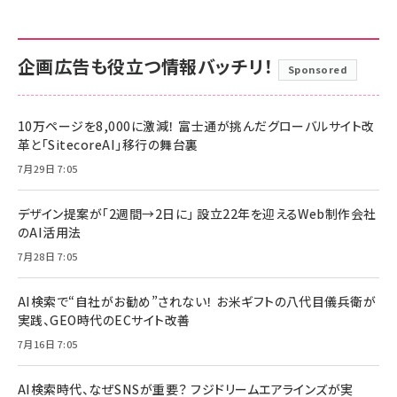
企画広告も役立つ情報バッチリ！
Sponsored
10万ページを8,000に激減！ 富士通が挑んだグローバルサイト改
革と「SitecoreAI」移行の舞台裏
7月29日 7:05
デザイン提案が「2週間→2日に」 設立22年を迎えるWeb制作会社
のAI活用法
7月28日 7:05
AI検索で“自社がお勧め”されない！ お米ギフトの八代目儀兵衛が
実践、GEO時代のECサイト改善
7月16日 7:05
AI検索時代、なぜSNSが重要？ フジドリームエアラインズが実