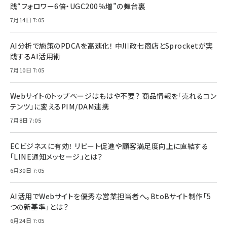
践“フォロワー6倍・UGC200％増”の舞台裏
7月14日 7:05
AI分析で施策のPDCAを高速化！ 中川政七商店とSprocketが実
践するAI活用術
7月10日 7:05
Webサイトのトップページはもはや不要？ 商品情報を「売れるコン
テンツ」に変えるPIM/DAM連携
7月8日 7:05
ECビジネスに有効！ リピート促進や顧客満足度向上に直結する
「LINE通知メッセージ」とは？
6月30日 7:05
AI活用でWebサイトを優秀な営業担当者へ。BtoBサイト制作「5
つの新基準」とは？
6月24日 7:05