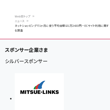
Web担トップ
ニュース
パ
ネットショッピングで1ヶ月に使う平均金額は1万2433円－ECサイト利用に関す
る調査
ン
く
ず
スポンサー企業さま
シルバースポンサー