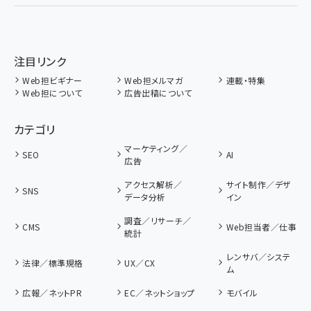
注目リンク
Web担ビギナー
Web担メルマガ
連載・特集
Web担について
広告出稿について
カテゴリ
マーケティング／
SEO
AI
広告
アクセス解析／
サイト制作／デザ
SNS
データ分析
イン
調査／リサーチ／
CMS
Web担当者／仕事
統計
レンサバ／システ
法律／標準規格
UX／CX
ム
広報／ネットPR
EC／ネットショップ
モバイル