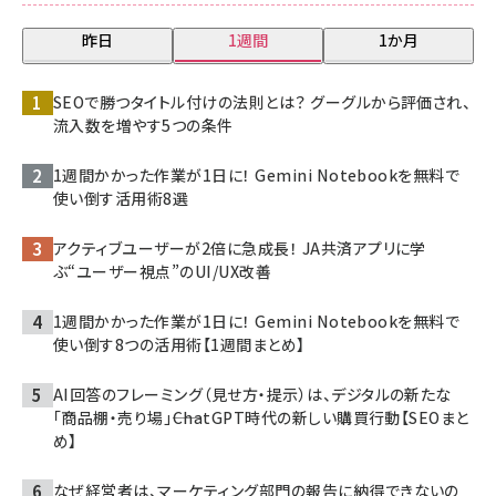
昨日
1週間
1か月
SEOで勝つタイトル付けの法則とは？ グーグルから評価され、
流入数を増やす5つの条件
1週間かかった作業が1日に！ Gemini Notebookを無料で
使い倒す活用術8選
アクティブユーザーが2倍に急成長！ JA共済アプリに学
ぶ“ユーザー視点”のUI/UX改善
1週間かかった作業が1日に！ Gemini Notebookを無料で
使い倒す8つの活用術【1週間まとめ】
AI回答のフレーミング（見せ方・提示）は、デジタルの新たな
「商品棚・売り場」――ChatGPT時代の新しい購買行動【SEOまと
め】
なぜ経営者は、マーケティング部門の報告に納得できないの