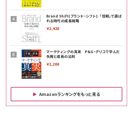
Brand Shift(ブランド・シフト): 「信頼」で選ば
れる時代の成長戦略
￥2,420
マーケティングの真実 P&G・グリコで学んだ
失敗と成長の法則
￥2,200
Amazonランキングをもっと見る
Amazon ビジネス・経済関連書籍 の売れ筋ランキン
Amazon 家電＆カメラ の売れ筋ランキング
Amazon パソコン・周辺機器 の売れ筋ランキング
グ
更新日時：2026/06/26 19:00
更新日時：2026/06/26 19:00
更新日時：2026/06/26 19:00
anan(アンアン)2026/07/01号 No.2501[魅
KIOXIA(キオクシア) 旧東芝メモリ microSD
KIOXIA(キオクシア) 旧東芝メモリ microSD