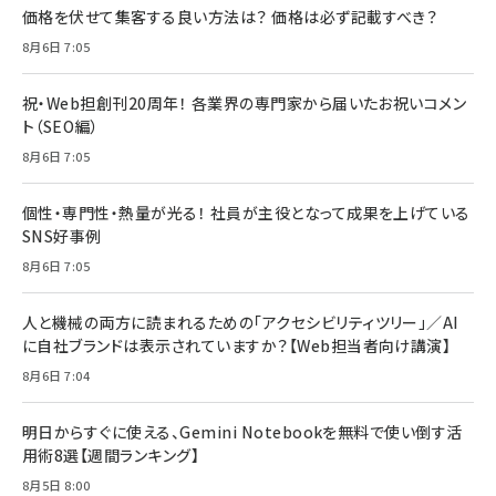
価格を伏せて集客する良い方法は？ 価格は必ず記載すべき？
8月6日 7:05
祝・Web担創刊20周年！ 各業界の専門家から届いたお祝いコメン
ト（SEO編）
8月6日 7:05
個性・専門性・熱量が光る！ 社員が主役となって成果を上げている
SNS好事例
8月6日 7:05
人と機械の両方に読まれるための「アクセシビリティツリー」／AI
に自社ブランドは表示されていますか？【Web担当者向け講演】
8月6日 7:04
明日からすぐに使える、Gemini Notebookを無料で使い倒す活
用術8選【週間ランキング】
8月5日 8:00