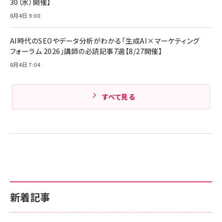
30（水）開催】
iPhone 17 / 16 / 15 / Galaxy iPad Pro
￥1,890
Amazonランキングをもっと見る
MacBook Pro/Air 各種対応 (1.8m ミッドナ
8月4日 9:00
イトブラック)
Amazonランキングをもっと見る
AI時代のSEOやデータ分析がわかる「生成AI×マーケティング
Amazonランキングをもっと見る
フォーラム 2026」講師の必読記事7選【8/27開催】
8月4日 7:04
すべて見る
新着記事