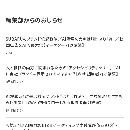
せるカラダ2026／宮舘涼太]
128GB UHS-I Class10 (最大読出速度
128GB UHS-I Class10 (最大読出速度
100MB/s) Nintendo Switch動作確認済 国
100MB/s) Nintendo Switch動作確認済 国
￥880
内サポート正規品 メーカー保証5年
内サポート正規品 メーカー保証5年
￥2,680
￥2,680
KLMEA128G
KLMEA128G
編集部からのおしらせ
anan(アンアン)2026/06/24号 No.2500増
刊 スペシャルエディション[王道エンタメの矜
NIMASO ガラスフィルム iPhone 17 用 保護
Amazon eギフトカード - Amazonロゴ - ク
持／BTS]
フィルム 強化ガラス 耐衝撃 高透過率 指紋防
ラシック
止 貼りやすい ガイド枠付き いPhone17 (6.3
SUBARUのブランド想起戦略／AI活用のカギは「量」より「質」／動
￥1,100
￥5,000
インチ) 対応 2枚セット DSP25F1698
画広告をAIで最大化【マーケター向け講演】
￥1,599
7:04
anan(アンアン)2026/07/08号
Anker PowerLine III Flow USB-C & USB-
No.2502[2026年後半、あなたの恋と運命／山
【New】Amazon Fire TV Stick HD | 手軽に
C ケーブル Anker絡まないケーブル 240W 結
田涼介]
ストリーミングをはじめよう | ストリーミングメ
束バンド付き USB PD対応 シリコン素材採用
人と機械の両方に読まれるための「アクセシビリティツリー」／AI
ディアプレイヤー
iPhone 17 / 16 / 15 / Galaxy iPad Pro
￥880
￥1,890
MacBook Pro/Air 各種対応 (1.8m ミッドナ
に自社ブランドは表示されていますか？【Web担当者向け講演】
￥6,980
イトブラック)
8月6日 7:04
ママ投資家が育休中に１億貯めた株式投資
アサヒ飲料 モンスター エナジー 355ml×24
Anker Soundcore P31i (Bluetooth 6.1)
本
￥1,870
【完全ワイヤレスイヤホン/アクティブノイズキャ
AI検索時代“選ばれるブランド”はどう作る？／生成AI時代に求め
￥4,192
ンセリング/マルチポイント接続 / 最大50時間
られる次世代Web制作フロー【Web担当者向け講演】
再生 / PSE技術基準適合】ブラック
￥5,990
組織の成果を最大化する ルールのデザイン
サッポロ 生ビール 黒ラベル 350ml 缶 24本
8月5日 7:04
ビール ケース買い【6/30応募〆切! 黒ラベルビ
￥1,980
Anker PowerLine III Flow USB-C & USB-
ヤセラーキャンペーン】
C ケーブル Anker絡まないケーブル 240W 結
＜第3回＞AI時代のBtoBマーケティング実践講座【9/29（火）・
￥4,857
束バンド付き USB PD対応 シリコン素材採用