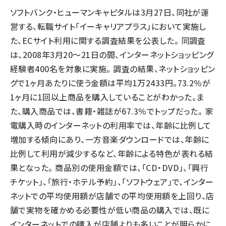
ソフトバンク・ヒューマンキャピタルは3月27日、同社が運
llmo (1161)
営する、転職サイト「イーキャリアプラス」において実施し
た、ECサイト利用に関する調査結果を公表した。 同調査
は、2008年3月20～21日の間、インターネットショッピング
経験者400名を対象に実施。 調査の結果、ネットショッピン
グで1ヶ月あたりに使う金額は平均1万2433円。73.2％が
1ヶ月に1回以上商品を購入していることがわかった。ま
た、購入商品では、書籍・雑誌が67.3％でトップだった。 家
電購入時のインターネットの利用率では、年齢に比例して
増加する傾向にあり、一方音楽ダウンロードでは、年齢に
比例して利用が減少するなど、年齢による特色が表れる結
果となった。 商品別の使用金額では、「CD・DVD」、「興行
チケット」、「旅行・ホテル予約」、「ソフトウェア」で、インター
ネットでの平均使用額が店舗での平均使用額を上回り、店
舗で実物を確かめる必要性が低い商品の購入では、既に
インターネットでの購入が店舗よりも多いことが明らかに