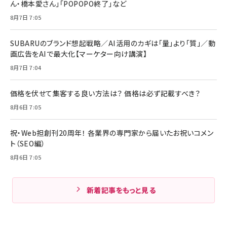
ん・橋本愛さん」「POPOPO終了」など
8月7日 7:05
SUBARUのブランド想起戦略／AI活用のカギは「量」より「質」／動
画広告をAIで最大化【マーケター向け講演】
8月7日 7:04
価格を伏せて集客する良い方法は？ 価格は必ず記載すべき？
8月6日 7:05
祝・Web担創刊20周年！ 各業界の専門家から届いたお祝いコメン
ト（SEO編）
8月6日 7:05
新着記事をもっと見る