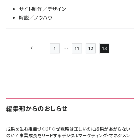
サイト制作／デザイン
解説／ノウハウ
…
1
11
12
13
前ページ
先頭ページ
Page
Page
Page
ペー
ジ
送
り
編集部からのおしらせ
成果を生む組織づくり『なぜ戦略は正しいのに成果があがらない
のか？ 事業成長をリードするデジタルマーケティング・マネジメン