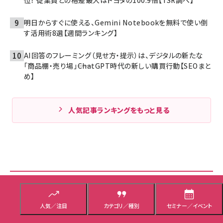
位！ 従業員との格差最大はトヨタの100.9倍【TSR調べ】
明日からすぐに使える、Gemini Notebookを無料で使い倒
す活用術8選【週間ランキング】
AI回答のフレーミング（見せ方・提示）は、デジタルの新たな
「商品棚・売り場」――ChatGPT時代の新しい購買行動【SEOまと
め】
人気記事ランキングをもっと見る
企画広告も役立つ情報バッチリ！
Sponsored
人気／注目
カテゴリ／種別
セミナー／イベント
10万ページを8,000に激減！ 富士通が挑んだグローバルサイト改