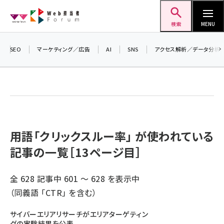
メ
Web担当者Forum
イ
検索
MENU
ン
コ
SEO
マーケティング／広告
AI
SNS
アクセス解析／データ分析
ン
テ
ン
ツ
seo (3532)
に
ai (2814)
移
用語「クリックスルー率」 が使われている
動
記事の一覧［13ページ目］
youtube (2441)
note (2317)
全 628 記事中 601 ～ 628 を表示中
セミナー (2310)
（同義語 「
CTR
」 を含む）
z世代 (1623)
サイバーエリアリサーチがエリアターゲティン
グの実験結果を公表
meo (1277)