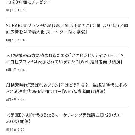
ト』を3名様にプレゼント
8月7日 10:00
SUBARUのブランド想起戦略／AI活用のカギは「量」より「質」／動
画広告をAIで最大化【マーケター向け講演】
8月7日 7:04
人と機械の両方に読まれるための「アクセシビリティツリー」／AI
に自社ブランドは表示されていますか？【Web担当者向け講演】
8月6日 7:04
AI検索時代“選ばれるブランド”はどう作る？／生成AI時代に求め
られる次世代Web制作フロー【Web担当者向け講演】
8月5日 7:04
＜第3回＞AI時代のBtoBマーケティング実践講座【9/29（火）・
30（水）開催】
8月4日 9:00