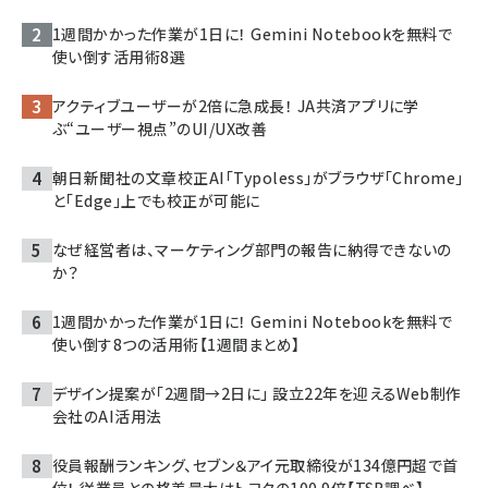
1週間かかった作業が1日に！ Gemini Notebookを無料で
使い倒す活用術8選
アクティブユーザーが2倍に急成長！ JA共済アプリに学
ぶ“ユーザー視点”のUI/UX改善
朝日新聞社の文章校正AI「Typoless」がブラウザ「Chrome」
と「Edge」上でも校正が可能に
なぜ経営者は、マーケティング部門の報告に納得できないの
か？
1週間かかった作業が1日に！ Gemini Notebookを無料で
使い倒す8つの活用術【1週間まとめ】
デザイン提案が「2週間→2日に」 設立22年を迎えるWeb制作
会社のAI活用法
役員報酬ランキング、セブン＆アイ元取締役が134億円超で首