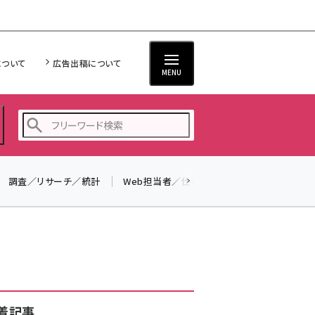
について
広告出稿について
MENU
調査／リサーチ／統計
Web担当者／仕事
法律／標準規格
seo (3538)
ai (2820)
youtube (2444)
note (2322)
セミナー (2315)
着記事