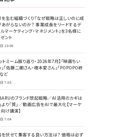
z世代 (1629)
果を生む組織づくり『なぜ戦略は正しいのに成
meo (1281)
があがらないのか？ 事業成長をリードするデ
llmo (1167)
タルマーケティング・マネジメント』を3名様に
レゼント
日 10:00
ットミーム振り返り・2026年7月】「映画ちい
」「佐藤二朗さん・橋本愛さん」「POPOPO終
」など
日 7:05
UBARUのブランド想起戦略／AI活用のカギは
量」より「質」／動画広告をAIで最大化【マーケ
ー向け講演】
日 7:04
格を伏せて集客する良い方法は？ 価格は必ず