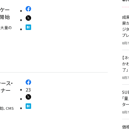
ニケー
を開始
成
果
けに大量の
ジ
プ
8月7
【ネ
かわ
了
8月7
ース・
23
トナー
S
「
タ
始、CMS
8月7
価