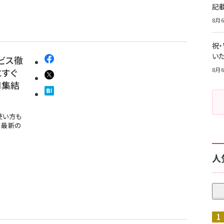
記
8月6
祝
いた
ービス徹
8月6
にすぐ
同集結
使い方も
、最新の
人