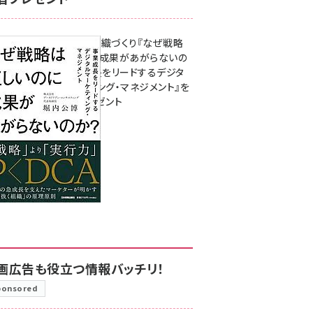
成果を生む組織づくり『なぜ戦略
は正しいのに成果があがらないの
か？ 事業成長をリードするデジタ
ルマーケティング・マネジメント』を
3名様にプレゼント
8月7日 10:00
画広告も役立つ情報バッチリ！
ponsored