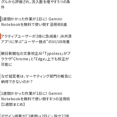
グルから評価され、流入数を増やす5つの条
件
1週間かかった作業が1日に！ Gemini
Notebookを無料で使い倒す活用術8選
アクティブユーザーが2倍に急成長！ JA共済
アプリに学ぶ“ユーザー視点”のUI/UX改善
朝日新聞社の文章校正AI「Typoless」がブ
ラウザ「Chrome」と「Edge」上でも校正が
可能に
なぜ経営者は、マーケティング部門の報告に
納得できないのか？
1週間かかった作業が1日に！ Gemini
Notebookを無料で使い倒す8つの活用術
【1週間まとめ】
デザイン提案が「2週間→2日に」 設立22年