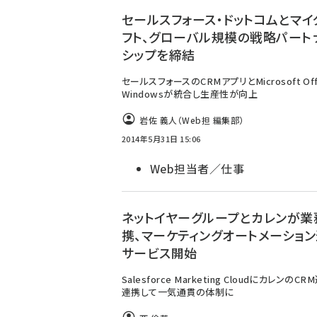
セールスフォース・ドットコムとマイ
フト、グローバル規模の戦略パート
シップを締結
セールスフォースのCRMアプリとMicrosoft Off
Windowsが統合し生産性が向上
岩佐 義人（Web担 編集部）
2014年5月31日 15:06
Web担当者／仕事
ネットイヤーグループとカレンが業
携、マーケティングオートメーショ
サービス開始
Salesforce Marketing CloudにカレンのC
連携して一気通貫の体制に