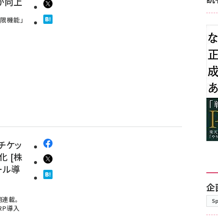
が向上
制限機能」
チケッ
 [株
ール導
企
期連載。
S
RP導入