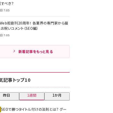
載すべき？
日 7:05
・Web担創刊20周年！ 各業界の専門家から届
お祝いコメント（SEO編）
日 7:05
新着記事をもっと見る
気記事トップ10
昨日
1週間
1か月
SEOで勝つタイトル付けの法則とは？ グー