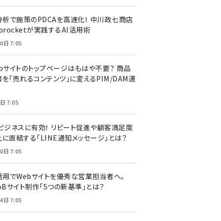
I分析で施策のPDCAを高速化！ 中川政七商店
procketが実践するAI活用術
0日 7:05
ebサイトのトップページはもはや不要？ 商品
を「売れるコンテンツ」に変えるPIM/DAM連
日 7:05
Cビジネスに有効！ リピート促進や顧客満足度
上に直結する「LINE通知メッセージ」とは？
0日 7:05
I活用でWebサイトを優秀な営業担当者へ。
oBサイト制作「5つの新基準」とは？
4日 7:05