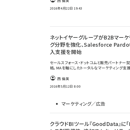
西 倫英
2016年4月22日 19:43
ネットイヤーグループがB2Bマーケ
グ分野を強化、Salesforce Pard
入支援を開始
セールスフォース・ドットコムと販売パートナー
結。MAを軸にしたトータルなマーケティング支
西 倫英
2016年5月12日 8:00
マーケティング／広告
クラウドBIツール『GoodData』に「