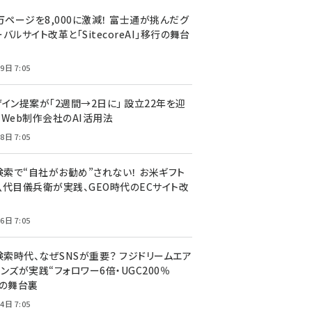
万ページを8,000に激減！ 富士通が挑んだグ
バルサイト改革と「SitecoreAI」移行の舞台
9日 7:05
ザイン提案が「2週間→2日に」 設立22年を迎
るWeb制作会社のAI活用法
8日 7:05
I検索で“自社がお勧め”されない！ お米ギフト
八代目儀兵衛が実践、GEO時代のECサイト改
6日 7:05
検索時代、なぜSNSが重要？ フジドリームエア
ンズが実践“フォロワー6倍・UGC200％
”の舞台裏
4日 7:05