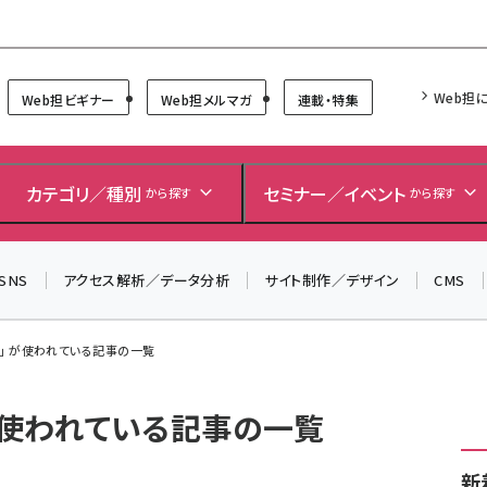
Forum
Web担
Web担ビギナー
Web担メルマガ
連載・特集
＼ 8月27日開催、申し込み受付中！ ／
生成AIをマーケティング等に活用するための考え方を学べ
カテゴリ／種別
セミナー／イベント
から探す
から探す
るセミナーイベント「生成AI × マーケティング フォーラム
2026」開催！
SNS
アクセス解析／データ分析
サイト制作／デザイン
CMS
▼申し込みはこちらから▼
rce」 が使われている記事の一覧
e」 が使われている記事の一覧
新