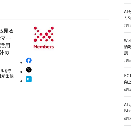
A
とS
7月1
ら見る
たマー
W
の活用
情報
計の
携
7月8
ールを導
E
社新生銀
向
6月3
A
Bt
6月2