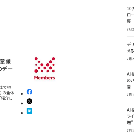
10
ロー
裏
7月2
デ
え
7月2
を意識
のデー
A
の
善
まで視
）の全体
7月1
ご紹介し
AI
ライ
増
7月1