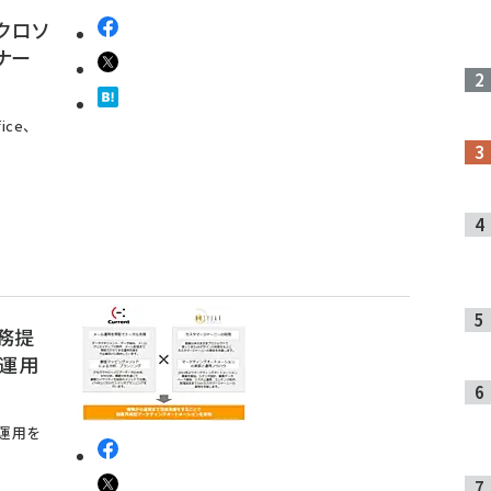
クロソ
ナー
ice、
務提
ン運用
RM運用を