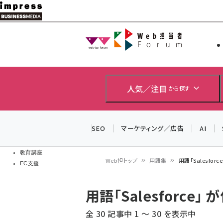
メ
イ
Web担当者
Web担当者
ン
EC担当者
コ
製品導入
ン
企業IT
ソフト開発
テ
人気／注目
から探す
IoT・AI
ン
DCクラウド
研究・調査
ツ
SEO
マーケティング／広告
AI
エネルギー
に
ドローン
移
教育講座
Web担トップ
用語集
用語「Salesfo
EC支援
動
パ
用語「Salesforc
ン
全 30 記事中 1 ～ 30 を表示中
く