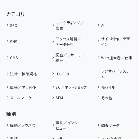
カテゴリ
マーケティング／
SEO
AI
広告
アクセス解析／
サイト制作／デザ
SNS
データ分析
イン
調査／リサーチ／
CMS
Web担当者／仕事
統計
レンサバ／システ
法律／標準規格
UX／CX
ム
広報／ネットPR
EC／ネットショップ
モバイル
メールマーケ
SEM
その他
種別
事例／インタ
解説／ノウハウ
調査データ
ビュー
書評
コラム
マンガ/小説