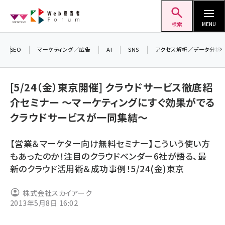
メ
Web担当者Forum
イ
検索
MENU
ン
コ
SEO
マーケティング／広告
AI
SNS
アクセス解析／データ分析
＼ 
ン
7月
テ
[5/24（金）東京開催] クラウドサービス徹底紹
差
ン
介セミナー ～マーケティングにすぐ効果がでる
▼
ツ
seo (3516)
クラウドサービスが一同集結～
に
ai (2799)
移
【営業＆マーケター向け無料セミナー】こういう使い方
動
youtube (2420)
もあったのか！注目のクラウドベンダー6社が語る、最
新のクラウド活用術＆成功事例！5/24(金)東京
note (2308)
セミナー (2296)
株式会社スカイアーク
2013年5月8日 16:02
z世代 (1617)
meo (1274)