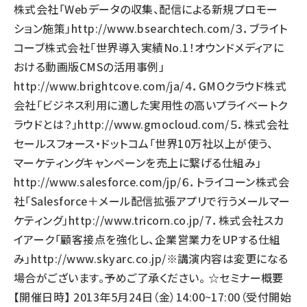
株式会社「Webデータの収集、配信による新規プロモー
ション施策」
http://www.bsearchtech.com/
３．ブライト
コーブ株式会社「世界導入実績No.1！オウンドメディアに
おける動画版CMSの活用事例」
http://www.brightcove.com/ja/
４．GMOクラウド株式
会社「ビジネス利用に適した実用性の高いプライベートク
ラウドとは？」
http://www.gmocloud.com/
５．株式会社
セールスフォース・ドットコム「世界10万社以上が使う、
マーケティングキャンペーンを売上に繋げる仕組み」
http://www.salesforce.com/jp/
６．トライコーン株式会
社「Salesforce＋メール配信拡張アプリで行うメールマー
ケティング」
http://www.tricorn.co.jp/
７．株式会社スカ
イアーク「顧客接点を強化し、企業営業力をUPする仕組
み」
http://www.skyarc.co.jp/
※講演内容は変更になる
場合がございます。予めご了承ください。 ☆セミナー概要
【開催日時】 2013年5月24日（金）14:00~17:00（受付開始