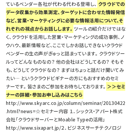
ているベンダー各社が代わる代わる登場し、
クラウドでの
データ収集から効果測定、ターゲットに合わせた情報発信
など、営業・マーケティングに必要な情報活用について、そ
れぞれの視点からお話しします。
ツールの紹介だけではな
く、クラウドを活用した営業・マーケティングの成功事例、ノ
ウハウ、最新情報など、ここでしかお話しできないクラウド
ベンダーの生の声がぎゅっと詰まっています。 クラウドツー
ルってどんなものなの？ 他の会社はどうしてるの？ そもそ
も、どうしてクラウドなの？ まずはちょっと話だけ聞いてみ
たい… というクラウドビギナーの方にもおすすめのセミ
ナーです。 皆さまのご参加をお待ちしております。
＞＞セミ
ナーの詳細・参加お申し込みはこちら
http://www.skyarc.co.jp/column/seminar/20130422
.html?news=
☆セミナー内容 １．シックス・アパート株式
会社「クラウドサーバーとMoable Typeの活用」
http://www.sixapart.jp/
２．ビジネスサーチテクノロジ