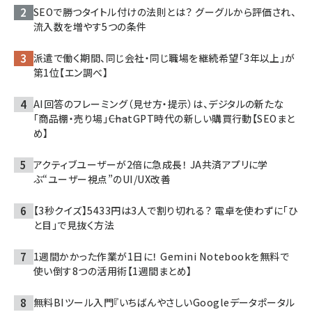
SEOで勝つタイトル付けの法則とは？ グーグルから評価され、
流入数を増やす5つの条件
派遣で働く期間、同じ会社・同じ職場を継続希望「3年以上」が
第1位【エン調べ】
AI回答のフレーミング（見せ方・提示）は、デジタルの新たな
「商品棚・売り場」――ChatGPT時代の新しい購買行動【SEOまと
め】
アクティブユーザーが2倍に急成長！ JA共済アプリに学
ぶ“ユーザー視点”のUI/UX改善
【3秒クイズ】5433円は3人で割り切れる？ 電卓を使わずに「ひ
と目」で見抜く方法
1週間かかった作業が1日に！ Gemini Notebookを無料で
使い倒す8つの活用術【1週間まとめ】
無料BIツール入門『いちばんやさしいGoogleデータポータル