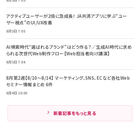
アクティブユーザーが2倍に急成長！ JA共済アプリに学ぶ“ユー
ザー視点”のUI/UX改善
8月5日 7:05
AI検索時代“選ばれるブランド”はどう作る？／生成AI時代に求め
られる次世代Web制作フロー【Web担当者向け講演】
8月5日 7:04
8月第2週【8/10～8/14】 マーケティング、SNS、ECなど各社Web
セミナー情報まとめ 6件
8月4日 10:00
新着記事をもっと見る