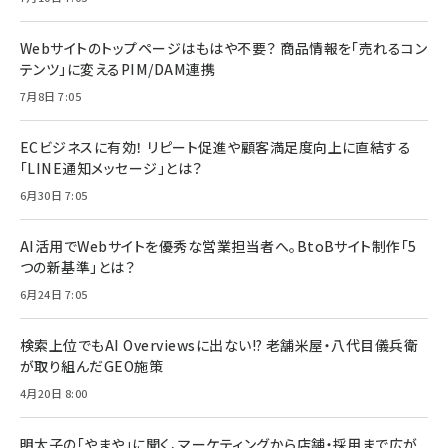
Webサイトのトップページはもはや不要？ 商品情報を「売れるコン
テンツ」に変えるPIM/DAM連携
7月8日 7:05
ECビジネスに有効！ リピート促進や顧客満足度向上に直結する
「LINE通知メッセージ」とは？
6月30日 7:05
AI活用でWebサイトを優秀な営業担当者へ。BtoBサイト制作「5
つの新基準」とは？
6月24日 7:05
検索上位でもAI Overviewsに出ない!? 老舗米屋・八代目儀兵衛
が取り組んだGEO施策
4月20日 8:00
明太子の「やまや」に聞く、マーケティングから店舗・採用まで広が