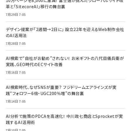
10万ページを8,000に激減！ 富士通が挑んだグローバルサイト改
革と「SitecoreAI」移行の舞台裏
7月29日 7:05
デザイン提案が「2週間→2日に」 設立22年を迎えるWeb制作会社
のAI活用法
7月28日 7:05
AI検索で“自社がお勧め”されない！ お米ギフトの八代目儀兵衛が
実践、GEO時代のECサイト改善
7月16日 7:05
AI検索時代、なぜSNSが重要？ フジドリームエアラインズが実
践“フォロワー6倍・UGC200％増”の舞台裏
7月14日 7:05
AI分析で施策のPDCAを高速化！ 中川政七商店とSprocketが実
践するAI活用術
7月10日 7:05