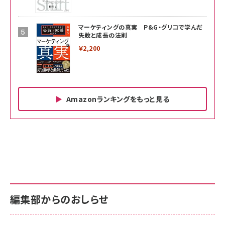
マーケティングの真実 P&G・グリコで学んだ
失敗と成長の法則
￥2,200
Amazonランキングをもっと見る
Amazon ビジネス・経済関連書籍 の売れ筋ランキン
Amazon 家電＆カメラ の売れ筋ランキング
Amazon パソコン・周辺機器 の売れ筋ランキング
グ
更新日時：2026/06/26 19:00
更新日時：2026/06/26 19:00
更新日時：2026/06/26 19:00
anan(アンアン)2026/07/01号 No.2501[魅
KIOXIA(キオクシア) 旧東芝メモリ microSD
KIOXIA(キオクシア) 旧東芝メモリ microSD
せるカラダ2026／宮舘涼太]
128GB UHS-I Class10 (最大読出速度
128GB UHS-I Class10 (最大読出速度
100MB/s) Nintendo Switch動作確認済 国
100MB/s) Nintendo Switch動作確認済 国
￥880
内サポート正規品 メーカー保証5年
内サポート正規品 メーカー保証5年
￥2,680
￥2,680
KLMEA128G
KLMEA128G
編集部からのおしらせ
anan(アンアン)2026/06/24号 No.2500増
刊 スペシャルエディション[王道エンタメの矜
NIMASO ガラスフィルム iPhone 17 用 保護
Amazon eギフトカード - Amazonロゴ - ク
持／BTS]
フィルム 強化ガラス 耐衝撃 高透過率 指紋防
ラシック