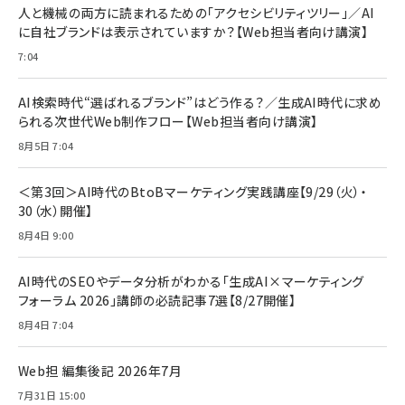
止 貼りやすい ガイド枠付き いPhone17 (6.3
人と機械の両方に読まれるための「アクセシビリティツリー」／AI
￥1,100
￥5,000
インチ) 対応 2枚セット DSP25F1698
に自社ブランドは表示されていますか？【Web担当者向け講演】
￥1,599
7:04
anan(アンアン)2026/07/08号
Anker PowerLine III Flow USB-C & USB-
No.2502[2026年後半、あなたの恋と運命／山
【New】Amazon Fire TV Stick HD | 手軽に
C ケーブル Anker絡まないケーブル 240W 結
田涼介]
ストリーミングをはじめよう | ストリーミングメ
束バンド付き USB PD対応 シリコン素材採用
AI検索時代“選ばれるブランド”はどう作る？／生成AI時代に求め
ディアプレイヤー
iPhone 17 / 16 / 15 / Galaxy iPad Pro
￥880
￥1,890
MacBook Pro/Air 各種対応 (1.8m ミッドナ
られる次世代Web制作フロー【Web担当者向け講演】
￥6,980
イトブラック)
8月5日 7:04
ママ投資家が育休中に１億貯めた株式投資
アサヒ飲料 モンスター エナジー 355ml×24
Anker Soundcore P31i (Bluetooth 6.1)
本
￥1,870
【完全ワイヤレスイヤホン/アクティブノイズキャ
＜第3回＞AI時代のBtoBマーケティング実践講座【9/29（火）・
￥4,192
ンセリング/マルチポイント接続 / 最大50時間
30（水）開催】
再生 / PSE技術基準適合】ブラック
￥5,990
組織の成果を最大化する ルールのデザイン
サッポロ 生ビール 黒ラベル 350ml 缶 24本
8月4日 9:00
ビール ケース買い【6/30応募〆切! 黒ラベルビ
￥1,980
Anker PowerLine III Flow USB-C & USB-
ヤセラーキャンペーン】
C ケーブル Anker絡まないケーブル 240W 結
AI時代のSEOやデータ分析がわかる「生成AI×マーケティング
￥4,857
束バンド付き USB PD対応 シリコン素材採用
フォーラム 2026」講師の必読記事7選【8/27開催】
iPhone 17 / 16 / 15 / Galaxy iPad Pro
￥1,890
Amazonランキングをもっと見る
MacBook Pro/Air 各種対応 (1.8m ミッドナ
8月4日 7:04
イトブラック)
Amazonランキングをもっと見る
Web担 編集後記 2026年7月
Amazonランキングをもっと見る
7月31日 15:00