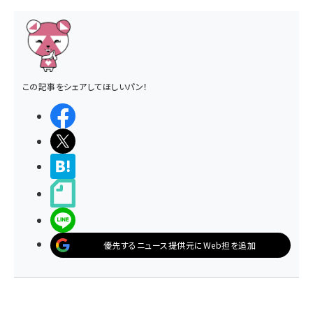
この記事をシェアしてほしいパン！
シェアする
ポストする
>ブクマする
noteで書く
LINEで送る
優先するニュース提供元にWeb担を追加