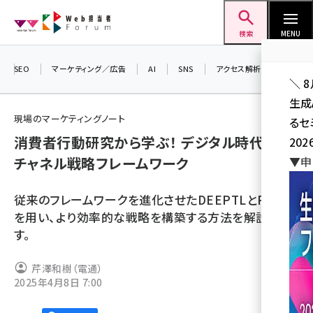
メ
Web担当者Forum
イ
検索
MENU
ン
コ
SEO
マーケティング／広告
AI
SNS
アクセス解析／データ分析
＼ 
ン
生成
テ
現場のマーケティングノート
るセ
ン
消費者行動研究から学ぶ！ デジタル時代の
202
ツ
seo (3536)
チャネル戦略フレームワーク
▼申
に
ai (2818)
移
従来のフレームワークを進化させたDEEPTLとPOER
動
youtube (2444)
を用い、より効率的な戦略を構築する方法を解説しま
す。
note (2320)
セミナー (2313)
芹澤和樹（電通）
2025年4月8日 7:00
z世代 (1629)
meo (1279)