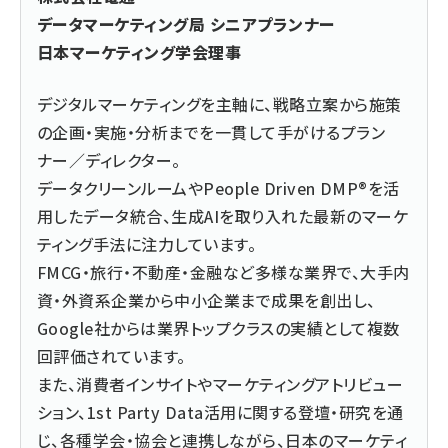
データマーケティング局 シニアプランナー
日本マーケティング学会理事
デジタルマーケティングを主軸に、戦略立案から施策
の企画・
実施・分析までを一貫して手がけるプラン
ナー／ディレクター。
データクリーンルームやPeople Driven DMP®を活
用したデータ統合、生成AIを取り入れた最新のマー
ケ
ティング手法に注力しています。
FMCG・旅行・不動産・金融など多様な業界で、大手内
資・
外資系企業から中小企業まで成果を創出し、
Google社からは
業界トップクラスの実績として複数
回評価されています。
また、消費者インサイトやマーケティングアトリビュー
ション、1
st Party Data活用に関する登壇・研究を通
じ、各種学会・
協会と連携しながら、
日本のマーケティ