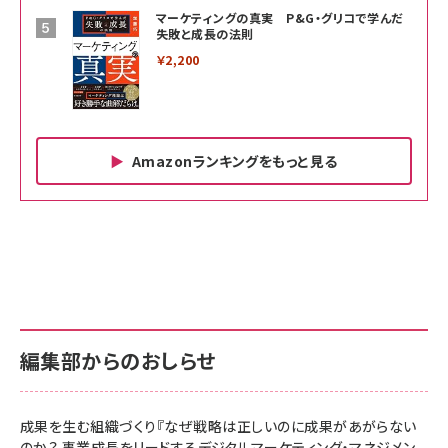
マーケティングの真実 P&G・グリコで学んだ
失敗と成長の法則
￥2,200
Amazonランキングをもっと見る
Amazon ビジネス・経済関連書籍 の売れ筋ランキン
Amazon 家電＆カメラ の売れ筋ランキング
Amazon パソコン・周辺機器 の売れ筋ランキング
グ
更新日時：2026/06/26 19:00
更新日時：2026/06/26 19:00
更新日時：2026/06/26 19:00
anan(アンアン)2026/07/01号 No.2501[魅せる
KIOXIA(キオクシア) 旧東芝メモリ microSD
KIOXIA(キオクシア) 旧東芝メモリ microSD
カラダ2026／宮舘涼太]
128GB UHS-I Class10 (最大読出速度
128GB UHS-I Class10 (最大読出速度
100MB/s) Nintendo Switch動作確認済 国内
100MB/s) Nintendo Switch動作確認済 国内
￥880
サポート正規品 メーカー保証5年 KLMEA128G
サポート正規品 メーカー保証5年 KLMEA128G
￥2,680
￥2,680
編集部からのおしらせ
anan(アンアン)2026/06/24号 No.2500増刊
スペシャルエディション[王道エンタメの矜持／
NIMASO ガラスフィルム iPhone 17 用 保護フィ
Amazon eギフトカード - Amazonロゴ - クラ
BTS]
ルム 強化ガラス 耐衝撃 高透過率 指紋防止 貼りや
シック
すい ガイド枠付き いPhone17 (6.3インチ) 対応
成果を生む組織づくり『なぜ戦略は正しいのに成果があがらない
￥1,100
￥5,000
2枚セット DSP25F1698
のか？ 事業成長をリードするデジタルマーケティング・マネジメン