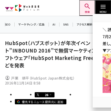
メ
Web担当者Forum
イ
検索
MENU
ン
コ
SEO
マーケティング／広告
AI
SNS
アクセス解析／データ分析
＼ 
ン
7月
テ
HubSpot（ハブスポット）が年次イベン
差し
ン
ト”INBOUND 2016”で無償マーケティングソ
▼ア
ツ
seo (3523)
フトウェア「HubSpot Marketing Free」な
に
どを発表
ai (2804)
移
動
youtube (2429)
戸栗 頌平（HubSpot Japan株式会社）
2016年11月14日 8:58
note (2312)
セミナー (2303)
26
z世代 (1622)
優先するニュース提供元に追加
meo (1275)