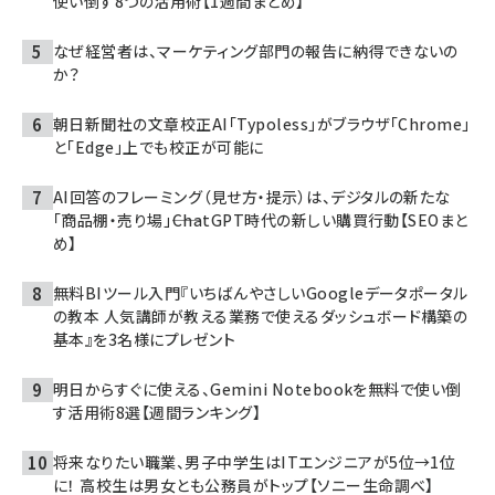
使い倒す8つの活用術【1週間まとめ】
なぜ経営者は、マーケティング部門の報告に納得できないの
か？
朝日新聞社の文章校正AI「Typoless」がブラウザ「Chrome」
と「Edge」上でも校正が可能に
AI回答のフレーミング（見せ方・提示）は、デジタルの新たな
「商品棚・売り場」――ChatGPT時代の新しい購買行動【SEOまと
め】
無料BIツール入門『いちばんやさしいGoogleデータポータル
の教本 人気講師が教える業務で使えるダッシュボード構築の
基本』を3名様にプレゼント
明日からすぐに使える、Gemini Notebookを無料で使い倒
す活用術8選【週間ランキング】
将来なりたい職業、男子中学生はITエンジニアが5位→1位
に！ 高校生は男女とも公務員がトップ【ソニー生命調べ】