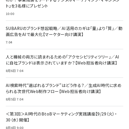
￥1,599
ト』を3名様にプレゼント
anan(アンアン)2026/07/08号 No.2502[2026
Anker PowerLine III Flow USB-C & USB-C
年後半、あなたの恋と運命／山田涼介]
【New】Amazon Fire TV Stick HD | 手軽にスト
ケーブル Anker絡まないケーブル 240W 結束バン
10:00
リーミングをはじめよう | ストリーミングメディアプ
ド付き USB PD対応 シリコン素材採用 iPhone
￥880
レイヤー
17 / 16 / 15 / Galaxy iPad Pro MacBook
￥1,890
Pro/Air 各種対応 (1.8m ミッドナイトブラック)
SUBARUのブランド想起戦略／AI活用のカギは「量」より「質」／動
￥6,980
画広告をAIで最大化【マーケター向け講演】
ママ投資家が育休中に１億貯めた株式投資
アサヒ飲料 モンスター エナジー 355ml×24本
￥1,870
7:04
Anker Soundcore P31i (Bluetooth 6.1) 【完
￥4,192
全ワイヤレスイヤホン/アクティブノイズキャンセリ
ング/マルチポイント接続 / 最大50時間再生 / PSE
人と機械の両方に読まれるための「アクセシビリティツリー」／AI
組織の成果を最大化する ルールのデザイン
技術基準適合】ブラック
￥5,990
サッポロ 生ビール 黒ラベル 350ml 缶 24本 ビー
に自社ブランドは表示されていますか？【Web担当者向け講演】
￥1,980
ル ケース買い【6/30応募〆切! 黒ラベルビヤセラー
8月6日 7:04
キャンペーン】
Anker PowerLine III Flow USB-C & USB-C
ケーブル Anker絡まないケーブル 240W 結束バン
￥4,857
ド付き USB PD対応 シリコン素材採用 iPhone
AI検索時代“選ばれるブランド”はどう作る？／生成AI時代に求め
Amazonランキングをもっと見る
17 / 16 / 15 / Galaxy iPad Pro MacBook
￥1,890
られる次世代Web制作フロー【Web担当者向け講演】
Pro/Air 各種対応 (1.8m ミッドナイトブラック)
Amazonランキングをもっと見る
8月5日 7:04
Amazonランキングをもっと見る
＜第3回＞AI時代のBtoBマーケティング実践講座【9/29（火）・
30（水）開催】
8月4日 9:00