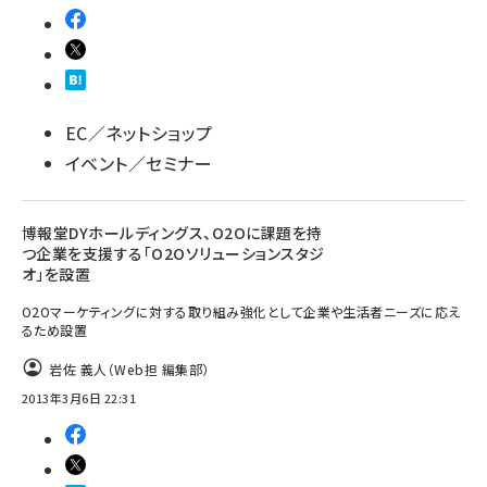
EC／ネットショップ
イベント／セミナー
博報堂DYホールディングス、O2Oに課題を持
つ企業を支援する「O2Oソリューションスタジ
オ」を設置
O2Oマーケティングに対する取り組み強化として企業や生活者ニーズに応え
るため設置
岩佐 義人（Web担 編集部）
2013年3月6日 22:31