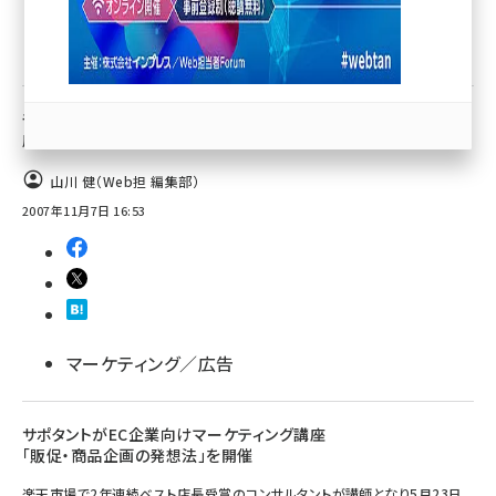
広報／ネットPR
llmo (1171)
マーケティング／広告
モバイルファクトリー、セカンドライフ通貨を実
店舗に絡める販促ツール開始
山川 健（Web担 編集部）
2007年11月7日 16:53
マーケティング／広告
サポタントがEC企業向けマーケティング講座
「販促・商品企画の発想法」を開催
楽天市場で2年連続ベスト店長受賞のコンサルタントが講師となり5月23日