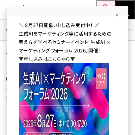
メ
Web担当者Forum
イ
検索
MENU
ン
＼ 8月27日開催、申し込み受付中！ ／
コ
SEO
マーケティング／広告
AI
SNS
アクセス解析／データ分析
生成AIをマーケティング等に活用するための
ン
考え方を学べるセミナーイベント「生成AI ×
テ
用語「販促」 が使われている記事の一覧
マーケティング フォーラム 2026」開催！
ン
▼申し込みはこちらから▼
全 45 記事中 1 ～ 45 を表示中
ツ
seo (3541)
に
シーネットネットワークスジャパン、企業向け
PR・販促支援サービス開始
ai (2827)
移
動
youtube (2449)
池田真也（Web担 編集部）
2006年12月22日 8:00
note (2323)
セミナー (2318)
z世代 (1632)
meo (1282)