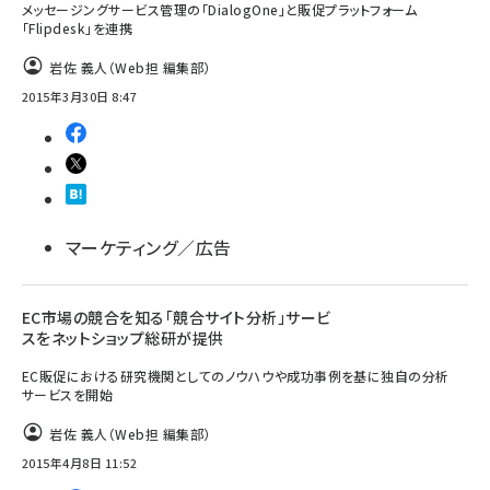
メッセージングサービス管理の「DialogOne」と販促プラットフォーム
「Flipdesk」を連携
岩佐 義人（Web担 編集部）
2015年3月30日 8:47
マーケティング／広告
EC市場の競合を知る「競合サイト分析」サービ
スをネットショップ総研が提供
EC販促における研究機関としてのノウハウや成功事例を基に独自の分析
サービスを開始
岩佐 義人（Web担 編集部）
2015年4月8日 11:52