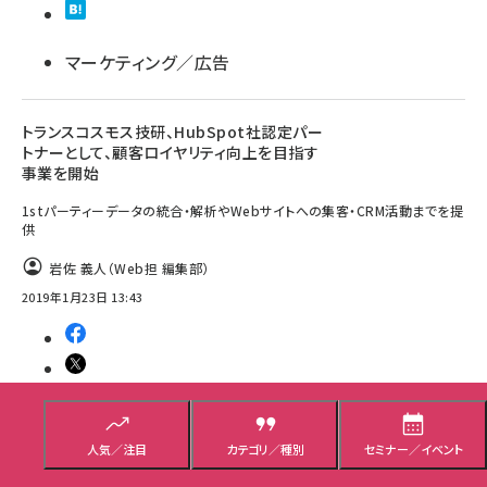
マーケティング／広告
トランスコスモス技研、HubSpot社認定パー
トナーとして、顧客ロイヤリティ向上を目指す
事業を開始
1stパーティーデータの統合・解析やWebサイトへの集客・CRM活動までを提
供
岩佐 義人（Web担 編集部）
2019年1月23日 13:43
マーケティング／広告
人気／注目
カテゴリ／種別
セミナー／イベント