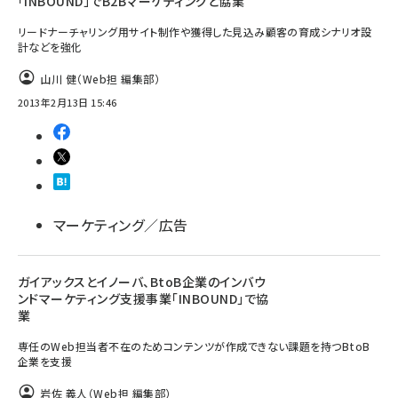
「INBOUND」でB2Bマーケティングと協業
リードナーチャリング用サイト制作や獲得した見込み顧客の育成シナリオ設
計などを強化
山川 健（Web担 編集部）
2013年2月13日 15:46
マーケティング／広告
ガイアックスとイノーバ、BtoB企業のインバウ
ンドマーケティング支援事業「INBOUND」で協
業
専任のWeb担当者不在のためコンテンツが作成できない課題を持つBtoB
企業を支援
岩佐 義人（Web担 編集部）