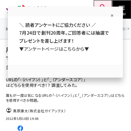
メ
Web担当者Forum
イ
検索
MENU
ン
＼ 読者アンケートにご協力ください ／
コ
SEO
マーケティング／広告
AI
SNS
アクセス解析／データ分析
7月24日で創刊20周年。ご回答者には抽選で
ン
プレゼントを差し上げます！
テ
用語「インバウンドマーケティング」 が使われ
▼アンケートページはこちらから▼
ン
ている記事の一覧
ツ
seo (3523)
全 44 記事中 1 ～ 44 を表示中
に
ai (2804)
移
URLの「-（ハイフン）」と「_（アンダースコア）」
はどちらを使用すべき！？ 調査してみた。
動
youtube (2429)
誰もが一度は気になるURLの「-（ハイフン）」と「_（アンダースコア）」はどちら
note (2312)
を使用すべきか問題。
セミナー (2303)
栗原康太（株式会社ガイアックス）
2012年5月10日 19:08
z世代 (1622)
meo (1275)