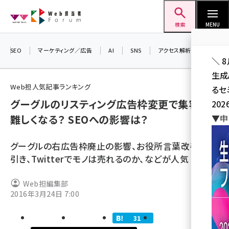
メ
Web担当者Forum
イ
検索
MENU
ン
コ
SEO
マーケティング／広告
AI
SNS
アクセス解析／データ分析
＼ 
ン
生成
テ
Web担人気記事ランキング
るセ
ン
グーグルのリスティング広告枠変更で集客は
202
ツ
seo (3541)
難しくなる？ SEOへの影響は？
▼申
に
ai (2827)
移
グーグルの右広告枠廃止の影響、お役所言葉改善の手
動
youtube (2449)
引き、Twitterでモノは売れるのか、などが人気
note (2323)
Web担編集部
セミナー (2318)
2016年3月24日 7:00
z世代 (1632)
31
meo (1282)