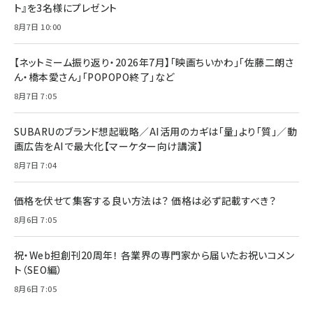
ト』を3名様にプレゼント
8月7日 10:00
【ネットミーム振り返り・2026年7月】「映画ちいかわ」「佐藤二朗さ
ん・橋本愛さん」「POPOPO終了」など
8月7日 7:05
SUBARUのブランド想起戦略／AI活用のカギは「量」より「質」／動
画広告をAIで最大化【マーケター向け講演】
8月7日 7:04
価格を伏せて集客する良い方法は？ 価格は必ず記載すべき？
8月6日 7:05
祝・Web担創刊20周年！ 各業界の専門家から届いたお祝いコメン
ト（SEO編）
8月6日 7:05