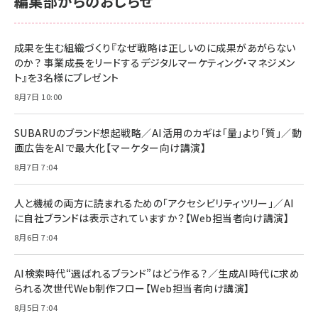
編集部からのおしらせ
anan(アンアン)2026/06/24号 No.2500増刊
スペシャルエディション[王道エンタメの矜持／
NIMASO ガラスフィルム iPhone 17 用 保護フィ
Amazon eギフトカード - Amazonロゴ - クラ
BTS]
ルム 強化ガラス 耐衝撃 高透過率 指紋防止 貼りや
シック
すい ガイド枠付き いPhone17 (6.3インチ) 対応
成果を生む組織づくり『なぜ戦略は正しいのに成果があがらない
￥1,100
￥5,000
2枚セット DSP25F1698
のか？ 事業成長をリードするデジタルマーケティング・マネジメン
￥1,599
ト』を3名様にプレゼント
anan(アンアン)2026/07/08号 No.2502[2026
Anker PowerLine III Flow USB-C & USB-C
年後半、あなたの恋と運命／山田涼介]
【New】Amazon Fire TV Stick HD | 手軽にスト
ケーブル Anker絡まないケーブル 240W 結束バン
8月7日 10:00
リーミングをはじめよう | ストリーミングメディアプ
ド付き USB PD対応 シリコン素材採用 iPhone
￥880
レイヤー
17 / 16 / 15 / Galaxy iPad Pro MacBook
￥1,890
Pro/Air 各種対応 (1.8m ミッドナイトブラック)
SUBARUのブランド想起戦略／AI活用のカギは「量」より「質」／動
￥6,980
画広告をAIで最大化【マーケター向け講演】
ママ投資家が育休中に１億貯めた株式投資
アサヒ飲料 モンスター エナジー 355ml×24本
￥1,870
8月7日 7:04
Anker Soundcore P31i (Bluetooth 6.1) 【完
￥4,192
全ワイヤレスイヤホン/アクティブノイズキャンセリ
ング/マルチポイント接続 / 最大50時間再生 / PSE
人と機械の両方に読まれるための「アクセシビリティツリー」／AI
組織の成果を最大化する ルールのデザイン
技術基準適合】ブラック
￥5,990
サッポロ 生ビール 黒ラベル 350ml 缶 24本 ビー
に自社ブランドは表示されていますか？【Web担当者向け講演】
￥1,980
ル ケース買い【6/30応募〆切! 黒ラベルビヤセラー
8月6日 7:04
キャンペーン】
Anker PowerLine III Flow USB-C & USB-C
ケーブル Anker絡まないケーブル 240W 結束バン
￥4,857
ド付き USB PD対応 シリコン素材採用 iPhone
AI検索時代“選ばれるブランド”はどう作る？／生成AI時代に求め
Amazonランキングをもっと見る
17 / 16 / 15 / Galaxy iPad Pro MacBook
￥1,890
られる次世代Web制作フロー【Web担当者向け講演】
Pro/Air 各種対応 (1.8m ミッドナイトブラック)
Amazonランキングをもっと見る
8月5日 7:04