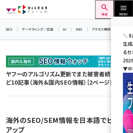
メ
Web担当者Forum
イ
検索
MENU
ン
コ
SEO
マーケティング／広告
AI
SNS
アクセス解析／データ分析
＼ 
ン
生成
テ
るセ
ン
202
ツ
seo (3528)
▼申
に
ヤフーのアルゴリズム更新でまた被害者続出! な
ai (2811)
移
ど10記事（海外&国内SEO情報）［2ページ目］
動
youtube (2439)
note (2315)
セミナー (2308)
海外のSEO/SEM情報を日本語でピック
z世代 (1623)
アップ
meo (1277)