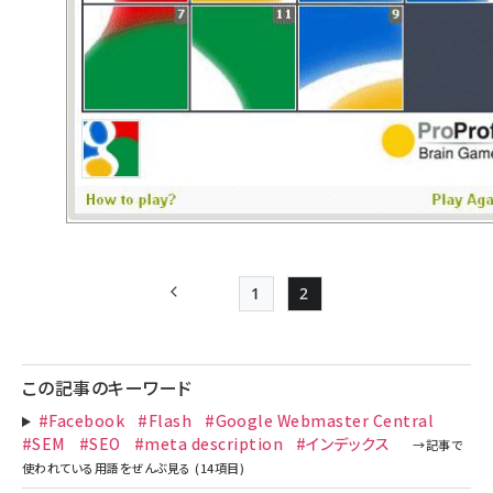
1
2
前ページ
Page
Page
ペー
ジ
この記事のキーワード
送
#Facebook
#Flash
#Google Webmaster Central
り
#SEM
#SEO
#meta description
#インデックス