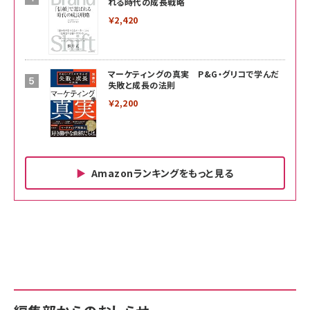
れる時代の成長戦略
￥2,420
マーケティングの真実 P&G・グリコで学んだ
失敗と成長の法則
￥2,200
Amazonランキングをもっと見る
Amazon ビジネス・経済関連書籍 の売れ筋ランキン
Amazon 家電＆カメラ の売れ筋ランキング
Amazon パソコン・周辺機器 の売れ筋ランキング
グ
更新日時：2026/06/26 19:00
更新日時：2026/06/26 19:00
更新日時：2026/06/26 19:00
anan(アンアン)2026/07/01号 No.2501[魅せる
KIOXIA(キオクシア) 旧東芝メモリ microSD
KIOXIA(キオクシア) 旧東芝メモリ microSD
カラダ2026／宮舘涼太]
128GB UHS-I Class10 (最大読出速度
128GB UHS-I Class10 (最大読出速度
100MB/s) Nintendo Switch動作確認済 国内
100MB/s) Nintendo Switch動作確認済 国内
￥880
サポート正規品 メーカー保証5年 KLMEA128G
サポート正規品 メーカー保証5年 KLMEA128G
￥2,680
￥2,680