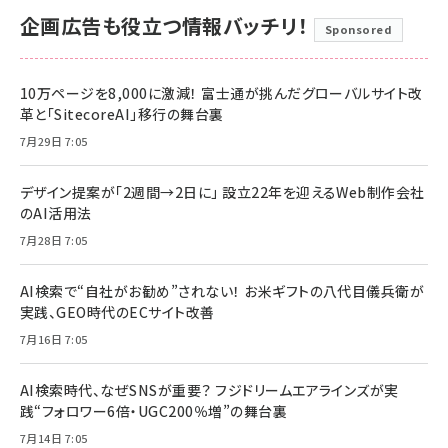
企画広告も役立つ情報バッチリ！
Sponsored
10万ページを8,000に激減！ 富士通が挑んだグローバルサイト改
革と「SitecoreAI」移行の舞台裏
7月29日 7:05
デザイン提案が「2週間→2日に」 設立22年を迎えるWeb制作会社
のAI活用法
7月28日 7:05
AI検索で“自社がお勧め”されない！ お米ギフトの八代目儀兵衛が
実践、GEO時代のECサイト改善
7月16日 7:05
AI検索時代、なぜSNSが重要？ フジドリームエアラインズが実
践“フォロワー6倍・UGC200％増”の舞台裏
7月14日 7:05