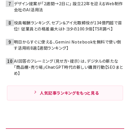
デザイン提案が「2週間→2日に」 設立22年を迎えるWeb制作
会社のAI活用法
役員報酬ランキング、セブン＆アイ元取締役が134億円超で首
位！ 従業員との格差最大はトヨタの100.9倍【TSR調べ】
明日からすぐに使える、Gemini Notebookを無料で使い倒
す活用術8選【週間ランキング】
AI回答のフレーミング（見せ方・提示）は、デジタルの新たな
「商品棚・売り場」――ChatGPT時代の新しい購買行動【SEOまと
め】
人気記事ランキングをもっと見る