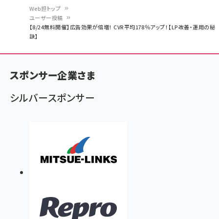
Web担トップ
ユーザー投稿
パ
【8/24無料開催】広告効果が倍増！ CVR平均178％アップ！【LP改善・運用の秘
訣】
ン
く
ず
スポンサー企業さま
シルバースポンサー