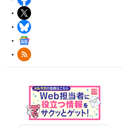
X(エックス)
BlueSky
Googleニュース
RSS