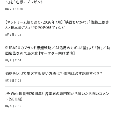
ト』を3名様にプレゼント
8月7日 10:00
【ネットミーム振り返り・2026年7月】「映画ちいかわ」「佐藤二朗さ
ん・橋本愛さん」「POPOPO終了」など
8月7日 7:05
SUBARUのブランド想起戦略／AI活用のカギは「量」より「質」／動
画広告をAIで最大化【マーケター向け講演】
8月7日 7:04
価格を伏せて集客する良い方法は？ 価格は必ず記載すべき？
8月6日 7:05
祝・Web担創刊20周年！ 各業界の専門家から届いたお祝いコメン
ト（SEO編）
8月6日 7:05