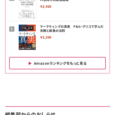
￥2,420
マーケティングの真実 P&G・グリコで学んだ
失敗と成長の法則
￥2,200
Amazonランキングをもっと見る
Amazon ビジネス・経済関連書籍 の売れ筋ランキン
Amazon 家電＆カメラ の売れ筋ランキング
Amazon パソコン・周辺機器 の売れ筋ランキング
グ
更新日時：2026/06/26 19:00
更新日時：2026/06/26 19:00
更新日時：2026/06/26 19:00
anan(アンアン)2026/07/01号 No.2501[魅せる
KIOXIA(キオクシア) 旧東芝メモリ microSD
KIOXIA(キオクシア) 旧東芝メモリ microSD
カラダ2026／宮舘涼太]
128GB UHS-I Class10 (最大読出速度
128GB UHS-I Class10 (最大読出速度
100MB/s) Nintendo Switch動作確認済 国内
100MB/s) Nintendo Switch動作確認済 国内
￥880
サポート正規品 メーカー保証5年 KLMEA128G
サポート正規品 メーカー保証5年 KLMEA128G
￥2,680
￥2,680
編集部からのおしらせ