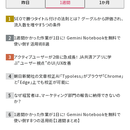
昨日
1週間
1か月
SEOで勝つタイトル付けの法則とは？ グーグルから評価され、
流入数を増やす5つの条件
1週間かかった作業が1日に！ Gemini Notebookを無料で
使い倒す活用術8選
アクティブユーザーが2倍に急成長！ JA共済アプリに学
ぶ“ユーザー視点”のUI/UX改善
朝日新聞社の文章校正AI「Typoless」がブラウザ「Chrome」
と「Edge」上でも校正が可能に
なぜ経営者は、マーケティング部門の報告に納得できないの
か？
1週間かかった作業が1日に！ Gemini Notebookを無料で
使い倒す8つの活用術【1週間まとめ】