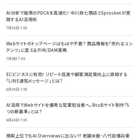
AI分析で施策のPDCAを高速化！ 中川政七商店とSprocketが実
践するAI活用術
7月10日 7:05
Webサイトのトップページはもはや不要？ 商品情報を「売れるコン
テンツ」に変えるPIM/DAM連携
7月8日 7:05
ECビジネスに有効！ リピート促進や顧客満足度向上に直結する
「LINE通知メッセージ」とは？
6月30日 7:05
AI活用でWebサイトを優秀な営業担当者へ。BtoBサイト制作「5
つの新基準」とは？
6月24日 7:05
検索上位でもAI Overviewsに出ない!? 老舗米屋・八代目儀兵衛