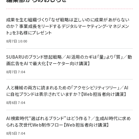
anan(アンアン)2026/06/24号 No.2500増刊
スペシャルエディション[王道エンタメの矜持／
NIMASO ガラスフィルム iPhone 17 用 保護フィ
Amazon eギフトカード - Amazonロゴ - クラ
BTS]
ルム 強化ガラス 耐衝撃 高透過率 指紋防止 貼りや
シック
すい ガイド枠付き いPhone17 (6.3インチ) 対応
成果を生む組織づくり『なぜ戦略は正しいのに成果があがらない
￥1,100
￥5,000
2枚セット DSP25F1698
のか？ 事業成長をリードするデジタルマーケティング・マネジメン
￥1,599
ト』を3名様にプレゼント
anan(アンアン)2026/07/08号 No.2502[2026
Anker PowerLine III Flow USB-C & USB-C
年後半、あなたの恋と運命／山田涼介]
【New】Amazon Fire TV Stick HD | 手軽にスト
ケーブル Anker絡まないケーブル 240W 結束バン
8月7日 10:00
リーミングをはじめよう | ストリーミングメディアプ
ド付き USB PD対応 シリコン素材採用 iPhone
￥880
レイヤー
17 / 16 / 15 / Galaxy iPad Pro MacBook
￥1,890
Pro/Air 各種対応 (1.8m ミッドナイトブラック)
SUBARUのブランド想起戦略／AI活用のカギは「量」より「質」／動
￥6,980
画広告をAIで最大化【マーケター向け講演】
ママ投資家が育休中に１億貯めた株式投資
アサヒ飲料 モンスター エナジー 355ml×24本
￥1,870
8月7日 7:04
Anker Soundcore P31i (Bluetooth 6.1) 【完
￥4,192
全ワイヤレスイヤホン/アクティブノイズキャンセリ
ング/マルチポイント接続 / 最大50時間再生 / PSE
人と機械の両方に読まれるための「アクセシビリティツリー」／AI
組織の成果を最大化する ルールのデザイン
技術基準適合】ブラック
￥5,990
サッポロ 生ビール 黒ラベル 350ml 缶 24本 ビー
に自社ブランドは表示されていますか？【Web担当者向け講演】
￥1,980
ル ケース買い【6/30応募〆切! 黒ラベルビヤセラー
8月6日 7:04
キャンペーン】
Anker PowerLine III Flow USB-C & USB-C
ケーブル Anker絡まないケーブル 240W 結束バン
￥4,857
ド付き USB PD対応 シリコン素材採用 iPhone
AI検索時代“選ばれるブランド”はどう作る？／生成AI時代に求め
Amazonランキングをもっと見る
17 / 16 / 15 / Galaxy iPad Pro MacBook
￥1,890
られる次世代Web制作フロー【Web担当者向け講演】
Pro/Air 各種対応 (1.8m ミッドナイトブラック)
Amazonランキングをもっと見る
8月5日 7:04