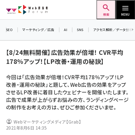
メ
Web担当者Forum
イ
検索
MENU
ン
コ
SEO
マーケティング／広告
AI
SNS
アクセス解析／データ分析
＼ 
ン
生成
テ
【8/24無料開催】広告効果が倍増！ CVR平均
るセ
ン
178％アップ！【LP改善・運用の秘訣】
202
ツ
seo (3532)
▼申
に
今回は「広告効果が倍増！CVR平均178％アップ！LP
ai (2814)
移
改善・運用の秘訣」と題して、Web広告の効果をアップ
動
youtube (2441)
させるLP改善に着目したウェビナーを開催いたします。
広告で成果が上がらずお悩みの方、ランディングページ
note (2317)
の制作をお考えの方は、ぜひご参加くださいませ。
セミナー (2310)
Webマーケティングメディア【Grab】
z世代 (1623)
2021年8月6日 14:35
meo (1277)