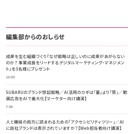
グ
更新日時：2026/06/26 19:00
更新日時：2026/06/26 19:00
更新日時：2026/06/26 19:00
anan(アンアン)2026/07/01号 No.2501[魅せる
KIOXIA(キオクシア) 旧東芝メモリ microSD
KIOXIA(キオクシア) 旧東芝メモリ microSD
カラダ2026／宮舘涼太]
128GB UHS-I Class10 (最大読出速度
128GB UHS-I Class10 (最大読出速度
100MB/s) Nintendo Switch動作確認済 国内
100MB/s) Nintendo Switch動作確認済 国内
￥880
サポート正規品 メーカー保証5年 KLMEA128G
サポート正規品 メーカー保証5年 KLMEA128G
￥2,680
￥2,680
編集部からのおしらせ
anan(アンアン)2026/06/24号 No.2500増刊
スペシャルエディション[王道エンタメの矜持／
NIMASO ガラスフィルム iPhone 17 用 保護フィ
Amazon eギフトカード - Amazonロゴ - クラ
BTS]
ルム 強化ガラス 耐衝撃 高透過率 指紋防止 貼りや
シック
すい ガイド枠付き いPhone17 (6.3インチ) 対応
成果を生む組織づくり『なぜ戦略は正しいのに成果があがらない
￥1,100
￥5,000
2枚セット DSP25F1698
のか？ 事業成長をリードするデジタルマーケティング・マネジメン
￥1,599
ト』を3名様にプレゼント
anan(アンアン)2026/07/08号 No.2502[2026
Anker PowerLine III Flow USB-C & USB-C
年後半、あなたの恋と運命／山田涼介]
【New】Amazon Fire TV Stick HD | 手軽にスト
ケーブル Anker絡まないケーブル 240W 結束バン
10:00
リーミングをはじめよう | ストリーミングメディアプ
ド付き USB PD対応 シリコン素材採用 iPhone
￥880
レイヤー
17 / 16 / 15 / Galaxy iPad Pro MacBook
￥1,890
Pro/Air 各種対応 (1.8m ミッドナイトブラック)
SUBARUのブランド想起戦略／AI活用のカギは「量」より「質」／動
￥6,980
画広告をAIで最大化【マーケター向け講演】
ママ投資家が育休中に１億貯めた株式投資
アサヒ飲料 モンスター エナジー 355ml×24本
￥1,870
7:04
Anker Soundcore P31i (Bluetooth 6.1) 【完
￥4,192
全ワイヤレスイヤホン/アクティブノイズキャンセリ
ング/マルチポイント接続 / 最大50時間再生 / PSE
人と機械の両方に読まれるための「アクセシビリティツリー」／AI
組織の成果を最大化する ルールのデザイン
技術基準適合】ブラック
￥5,990
サッポロ 生ビール 黒ラベル 350ml 缶 24本 ビー
に自社ブランドは表示されていますか？【Web担当者向け講演】
￥1,980
ル ケース買い【6/30応募〆切! 黒ラベルビヤセラー