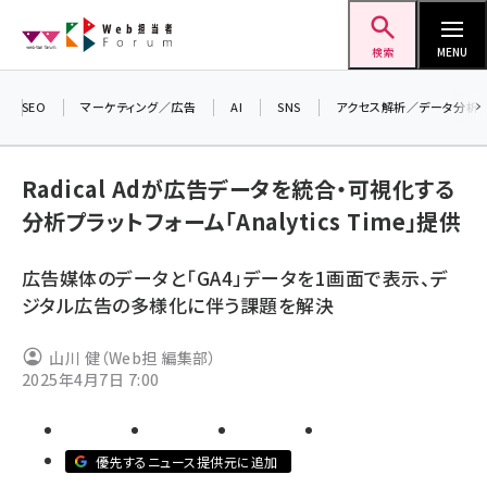
メ
Web担当者Forum
イ
検索
MENU
ン
コ
SEO
マーケティング／広告
AI
SNS
アクセス解析／データ分析
＼ 
ン
7月
テ
Radical Adが広告データを統合・可視化する
差し
ン
分析プラットフォーム「Analytics Time」提供
▼ア
ツ
seo (3524)
に
広告媒体のデータと「GA4」データを1画面で表示、デ
ai (2804)
移
ジタル広告の多様化に伴う課題を解決
動
youtube (2431)
山川 健（Web担 編集部）
note (2312)
2025年4月7日 7:00
セミナー (2306)
z世代 (1622)
優先するニュース提供元に追加
meo (1275)