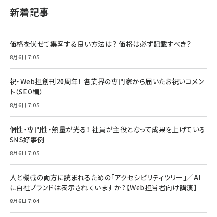
新着記事
価格を伏せて集客する良い方法は？ 価格は必ず記載すべき？
8月6日 7:05
祝・Web担創刊20周年！ 各業界の専門家から届いたお祝いコメン
ト（SEO編）
8月6日 7:05
個性・専門性・熱量が光る！ 社員が主役となって成果を上げている
SNS好事例
8月6日 7:05
人と機械の両方に読まれるための「アクセシビリティツリー」／AI
に自社ブランドは表示されていますか？【Web担当者向け講演】
8月6日 7:04