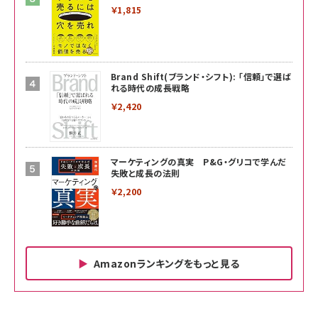
￥1,815
Brand Shift(ブランド・シフト): 「信頼」で選ば
れる時代の成長戦略
￥2,420
マーケティングの真実 P&G・グリコで学んだ
失敗と成長の法則
￥2,200
Amazonランキングをもっと見る
Amazon ビジネス・経済関連書籍 の売れ筋ランキン
Amazon 家電＆カメラ の売れ筋ランキング
Amazon パソコン・周辺機器 の売れ筋ランキング