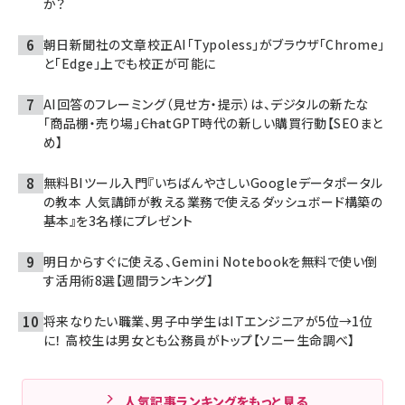
か？
朝日新聞社の文章校正AI「Typoless」がブラウザ「Chrome」
と「Edge」上でも校正が可能に
AI回答のフレーミング（見せ方・提示）は、デジタルの新たな
「商品棚・売り場」――ChatGPT時代の新しい購買行動【SEOまと
め】
無料BIツール入門『いちばんやさしいGoogleデータポータル
の教本 人気講師が教える業務で使えるダッシュボード構築の
基本』を3名様にプレゼント
明日からすぐに使える、Gemini Notebookを無料で使い倒
す活用術8選【週間ランキング】
将来なりたい職業、男子中学生はITエンジニアが5位→1位
に！ 高校生は男女とも公務員がトップ【ソニー生命調べ】
人気記事ランキングをもっと見る