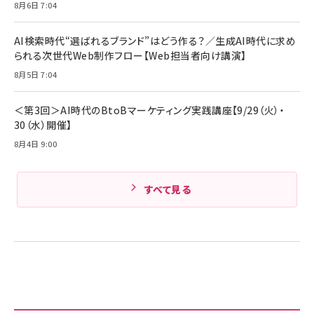
8月6日 7:04
キャンペーン】
Anker PowerLine III Flow USB-C & USB-C
ケーブル Anker絡まないケーブル 240W 結束バン
￥4,857
ド付き USB PD対応 シリコン素材採用 iPhone
AI検索時代“選ばれるブランド”はどう作る？／生成AI時代に求め
Amazonランキングをもっと見る
17 / 16 / 15 / Galaxy iPad Pro MacBook
￥1,890
られる次世代Web制作フロー【Web担当者向け講演】
Pro/Air 各種対応 (1.8m ミッドナイトブラック)
Amazonランキングをもっと見る
8月5日 7:04
Amazonランキングをもっと見る
＜第3回＞AI時代のBtoBマーケティング実践講座【9/29（火）・
30（水）開催】
8月4日 9:00
すべて見る