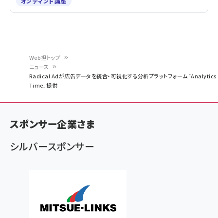
オンデマンド講座
Web担トップ
ニュース
パ
Radical Adが広告データを統合・可視化する分析プラットフォーム「Analytics
Time」提供
ン
く
ず
スポンサー企業さま
シルバースポンサー