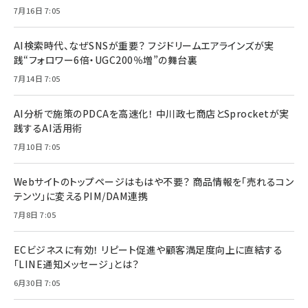
7月16日 7:05
AI検索時代、なぜSNSが重要？ フジドリームエアラインズが実
践“フォロワー6倍・UGC200％増”の舞台裏
7月14日 7:05
AI分析で施策のPDCAを高速化！ 中川政七商店とSprocketが実
践するAI活用術
7月10日 7:05
Webサイトのトップページはもはや不要？ 商品情報を「売れるコン
テンツ」に変えるPIM/DAM連携
7月8日 7:05
ECビジネスに有効！ リピート促進や顧客満足度向上に直結する
「LINE通知メッセージ」とは？
6月30日 7:05