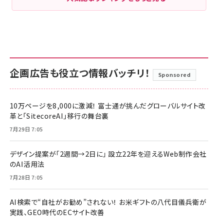
企画広告も役立つ情報バッチリ！
Sponsored
10万ページを8,000に激減！ 富士通が挑んだグローバルサイト改
革と「SitecoreAI」移行の舞台裏
7月29日 7:05
デザイン提案が「2週間→2日に」 設立22年を迎えるWeb制作会社
のAI活用法
7月28日 7:05
AI検索で“自社がお勧め”されない！ お米ギフトの八代目儀兵衛が
実践、GEO時代のECサイト改善