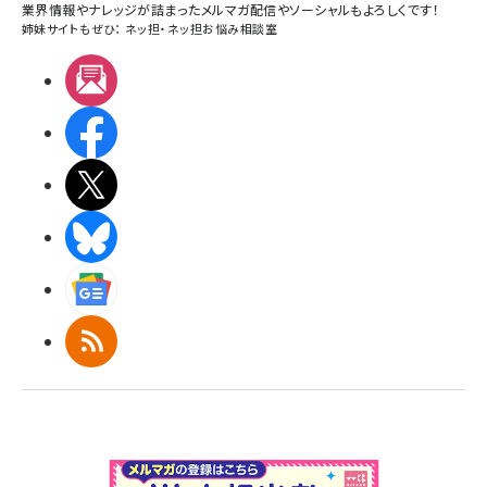
業界情報やナレッジが詰まったメルマガ配信やソーシャルもよろしくです！
姉妹サイトもぜひ：
ネッ担
・
ネッ担お悩み相談室
メルマガ
Facebook
X(エックス)
BlueSky
Googleニュース
RSS