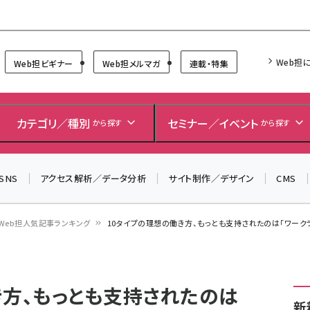
Forum
Web担
Web担ビギナー
Web担メルマガ
連載・特集
＼ 8月27日開催、申し込み受付中！ ／
生成AIをマーケティング等に活用するための考え方を学べ
カテゴリ／種別
セミナー／イベント
から探す
から探す
るセミナーイベント「生成AI × マーケティング フォーラム
2026」開催！
SNS
アクセス解析／データ分析
サイト制作／デザイン
CMS
▼申し込みはこちらから▼
Web担人気記事ランキング
10タイプの理想の働き方、もっとも支持されたのは「ワーク
き方、もっとも支持されたのは
新