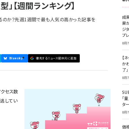
型」【週間ランキング】
成
るのか？先週1週間で最も人気の高かった記事を
果
ジ
プ
8月7
【ネ
Bluesky
優先するニュース提供元に追加
かわ
了
8月7
にアクセス数
S
「
見逃してい
タ
8月7
価