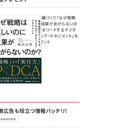
成果を生む組織づくり『なぜ戦略
は正しいのに成果があがらないの
か？ 事業成長をリードするデジタ
ルマーケティング・マネジメント』を
3名様にプレゼント
8月7日 10:00
画広告も役立つ情報バッチリ！
ponsored