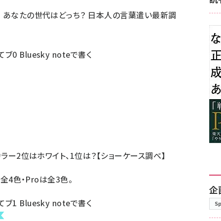
チ」 あなたの世代はどっち？ 日本人の言葉遣い最新調
てブ
0
Bluesky
noteで書く
気のカラー2位はホワイト、1位は？【ショーケース調べ】
rは全4色・Proは全3色。
企
てブ
1
Bluesky
noteで書く
S