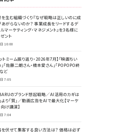
z世代 (1629)
果を生む組織づくり『なぜ戦略は正しいのに成
meo (1281)
があがらないのか？ 事業成長をリードするデ
llmo (1167)
タルマーケティング・マネジメント』を3名様に
レゼント
日 10:00
ットミーム振り返り・2026年7月】「映画ちい
」「佐藤二朗さん・橋本愛さん」「POPOPO終
」など
日 7:05
UBARUのブランド想起戦略／AI活用のカギは
量」より「質」／動画広告をAIで最大化【マーケ
ー向け講演】
日 7:04
格を伏せて集客する良い方法は？ 価格は必ず