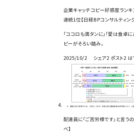
企業キャッチコピー好感度ランキン
連続1位【日経BPコンサルティン
「ココロも満タンに」「愛は食卓に
ピーがそろい踏み。
2025/10/2
シェア
2
ポスト
2
は
配達員に「ご苦労様です」と言うの
べ】