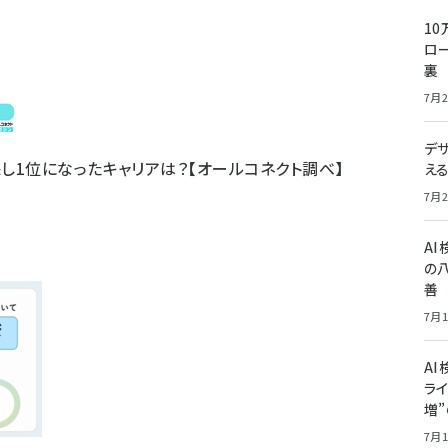
10
ロー
裏
7月2
デ
保し1位になったキャリアは？【オールコネクト調べ】
え
7月2
A
の
善
7月1
AI
ライ
増
7月1