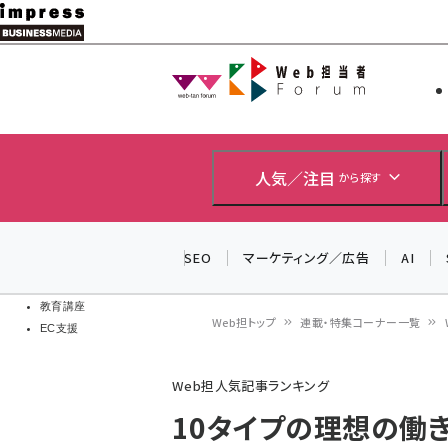
メ
イ
Web担当者
Web担当者
ン
EC担当者
コ
製品導入
ン
企業IT
ソフト開発
テ
人気／注目
から探す
IoT・AI
ン
DCクラウド
研究・調査
ツ
SEO
マーケティング／広告
AI
エネルギー
に
ドローン
移
教育講座
Web担トップ
連載・特集コーナー一覧
EC支援
動
パ
Web担人気記事ランキング
ン
10タイプの理想の働
く