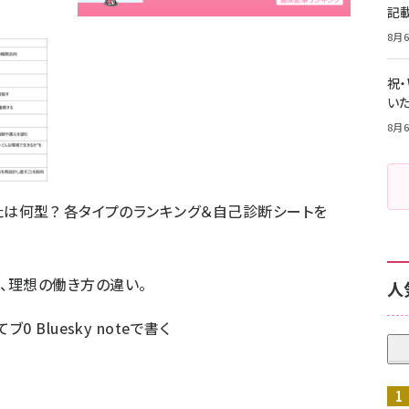
記
8月6
祝
いた
8月6
たは何型？ 各タイプのランキング＆自己診断シートを
、理想の働き方の違い。
人
てブ
0
Bluesky
noteで書く