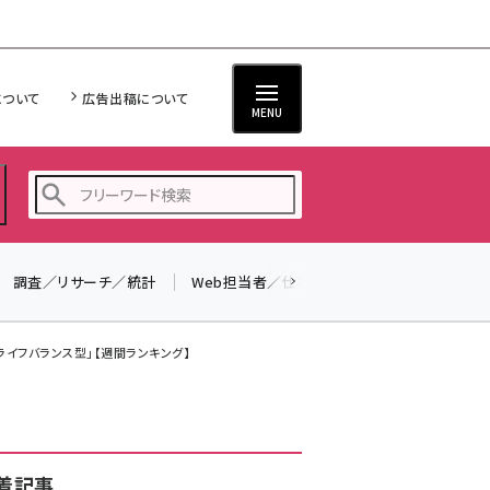
について
広告出稿について
MENU
調査／リサーチ／統計
Web担当者／仕事
法律／標準規格
seo (3538)
ai (2820)
ライフバランス型」【週間ランキング】
youtube (2444)
note (2322)
セミナー (2315)
着記事