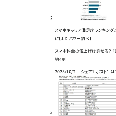
スマホキャリア満足度ランキング20
に【J.D.パワー調べ】
スマホ料金の値上げは許せる？ 「
約4割。
2025/10/2
シェア
1
ポスト
1
は