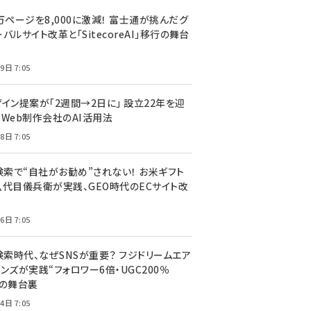
万ページを8,000に激減！ 富士通が挑んだグ
バルサイト改革と「SitecoreAI」移行の舞台
9日 7:05
ザイン提案が「2週間→2日に」 設立22年を迎
るWeb制作会社のAI活用法
8日 7:05
I検索で“自社がお勧め”されない！ お米ギフト
八代目儀兵衛が実践、GEO時代のECサイト改
6日 7:05
検索時代、なぜSNSが重要？ フジドリームエア
ンズが実践“フォロワー6倍・UGC200％
”の舞台裏
4日 7:05