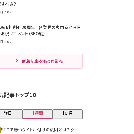
載すべき？
日 7:05
・Web担創刊20周年！ 各業界の専門家から届
お祝いコメント（SEO編）
日 7:05
新着記事をもっと見る
気記事トップ10
昨日
1週間
1か月
SEOで勝つタイトル付けの法則とは？ グー