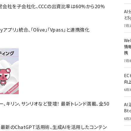
営会社を子会社化、CCCの出資比率は60%から20%
A
とS
7月1
アプリ」統合、「Olive」「Vpass」と連携強化
W
情報
携
7月8
E
向
6月3
ソー、キリン、サンリオなど登壇！ 最新トレンド満載、全50
A
Bt
6月2
、最新のChatGPT活用術、生成AIを活用したコンテン