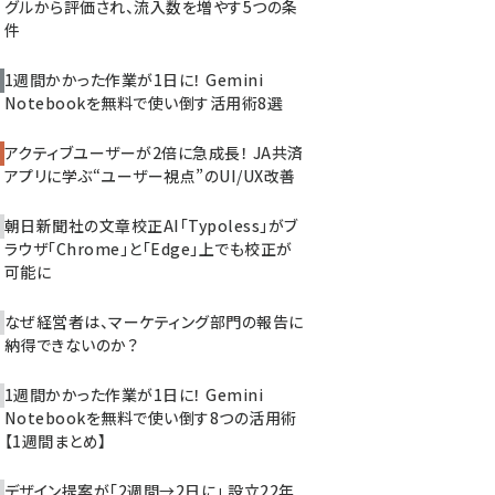
グルから評価され、流入数を増やす5つの条
件
1週間かかった作業が1日に！ Gemini
Notebookを無料で使い倒す活用術8選
アクティブユーザーが2倍に急成長！ JA共済
アプリに学ぶ“ユーザー視点”のUI/UX改善
朝日新聞社の文章校正AI「Typoless」がブ
ラウザ「Chrome」と「Edge」上でも校正が
可能に
なぜ経営者は、マーケティング部門の報告に
納得できないのか？
1週間かかった作業が1日に！ Gemini
Notebookを無料で使い倒す8つの活用術
【1週間まとめ】
デザイン提案が「2週間→2日に」 設立22年