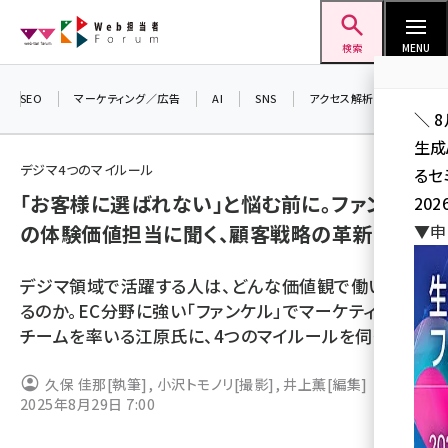
メ
Web担当者Forum
イ
検索
MENU
ン
コ
SEO
マーケティング／広告
AI
SNS
アクセス解析／データ分析
＼ 
ン
生成
テ
デジマ4つのマイルール
るセ
ン
「お客様に選ばれない」と悩む前に。ファンケル
202
ツ
seo (3541)
の体験価値担当に聞く、顧客戦略の革新
▼申
に
ai (2827)
移
デジマ領域で活躍する人は、どんな価値観で働いてい
動
youtube (2449)
るのか。EC分野に強い「ファンケル」でマーケティング
チームを率いる江原氏に、4つのマイルールを伺った。
note (2323)
セミナー (2318)
久保 佳那
[執筆]
,
小沢トモノリ
[撮影]
,
井上薫
[編集]
2025年8月29日 7:00
z世代 (1632)
meo (1282)