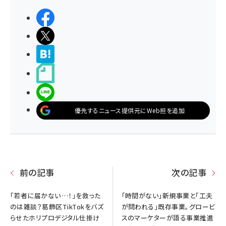
シェアする
ポストする
>ブクマする
noteで書く
LINEで送る
優先するニュース提供元にWeb担を追加
前の記事
次の記事
「若者に届かない…！」を救った
「時間がない」新規事業と「工夫
のは雑談？葛飾区TikTokをバズ
が問われる」既存事業。グロービ
らせたホリプロデジタル仕掛け
スのマーケターが語る事業推進