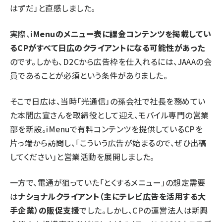
はずだ」と直感しました。
実際、
iMenuのメニュー表に課金コンテンツを掲載してい
るCPがすべて日広のクライアントになる可能性があった
のです。しかも、D2Cから広告枠を仕入れるには、JAAAの会
員であることが必須という条件がありました。
そこで日広は、当時「光通信」の孫会社で社長を務めてい
た本間広宣さんを取締役として迎え、モバイル専門の営業
部を新設。iMenuで有料コンテンツを提供しているCPを
片っ端から訪問し、「こういう広告が始まるので、ぜひ出稿
してください」と営業活動を展開しました。
一方で、電通が狙っていた「とくするメニュー」の想定需要
は
ナショナルクライアント（主にテレビ広告を活用する大
手企業）の販促支援
でした。しかし、CPの運営法人は新興