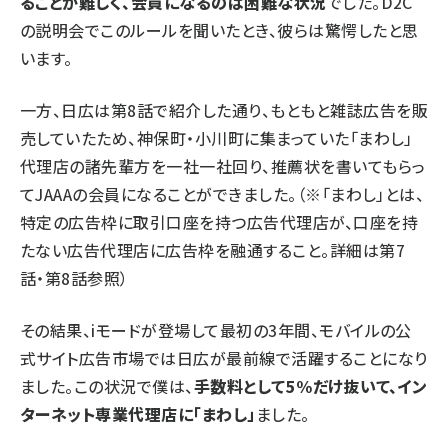
ることが難しく、会員になるのは困難な状況
でした。D2C
の説明会でこのルールを聞いたとき、彼らは驚愕したと思
います。
一方、日広は
第8話
で紹介した通り、もともと雑誌広告を販
売していたため、神保町・小川町に集まっていた「まわし」
代理店の諸先輩方を一社一社回り、推薦状を書いてもらっ
てJAAAの会員になることができました。（※「まわし」とは、
特定の広告枠に取引口座を持つ広告代理店が、口座を持
たない広告代理店に広告枠を融通すること。詳細は
第7
話
・
第8話
参照）
その結果、iモードが登場して最初の3年間、モバイルの公
式サイト広告市場では日広が最前線で活躍することになり
ました。この状況で僕は、
手数料として5%だけ抜いて、イン
ターネット専業代理店に「まわし」
ました。