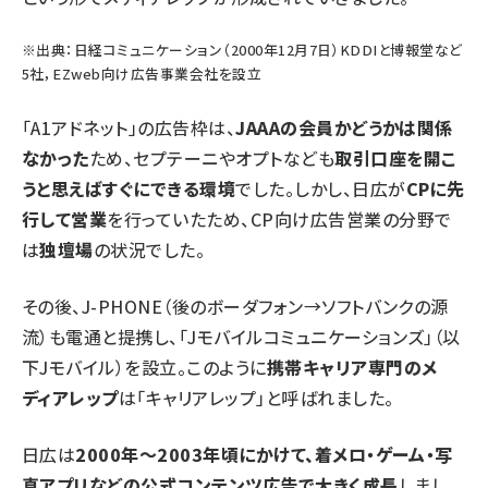
※出典：日経コミュニケーション（2000年12月7日）
KDDIと博報堂など
5社，EZweb向け広告事業会社を設立
「A1アドネット」の広告枠は、
JAAAの会員かどうかは関係
なかった
ため、セプテーニやオプトなども
取引口座を開こ
うと思えばすぐにできる環境
でした。しかし、日広が
CPに先
行して営業
を行っていたため、CP向け広告営業の分野で
は
独壇場
の状況でした。
その後、J-PHONE（後のボーダフォン→ソフトバンクの源
流）も電通と提携し、「Jモバイルコミュニケーションズ」（以
下Jモバイル）を設立。このように
携帯キャリア専門のメ
ディアレップ
は「キャリアレップ」と呼ばれました。
日広は
2000年〜2003年頃にかけて、着メロ・ゲーム・写
真アプリなどの公式コンテンツ広告で大きく成長
しまし