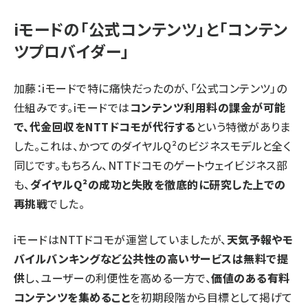
iモードの「公式コンテンツ」と「コンテン
ツプロバイダー」
加藤：iモードで特に痛快だったのが、「公式コンテンツ」の
仕組みです。iモードでは
コンテンツ利用料の課金が可能
で、代金回収をNTTドコモが代行する
という特徴がありま
した。これは、かつてのダイヤルQ²のビジネスモデルと全く
同じです。もちろん、NTTドコモのゲートウェイビジネス部
も、
ダイヤルQ²の成功と失敗を徹底的に研究した上での
再挑戦
でした。
iモードはNTTドコモが運営していましたが、
天気予報やモ
バイルバンキングなど公共性の高いサービスは無料で提
供
し、ユーザーの利便性を高める一方で、
価値のある有料
コンテンツを集めること
を初期段階から目標として掲げて