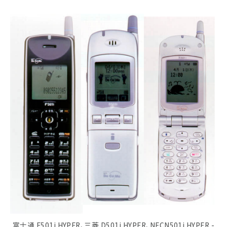
富士通 F501i HYPER、三菱 D501i HYPER、NECN501i HYPER -