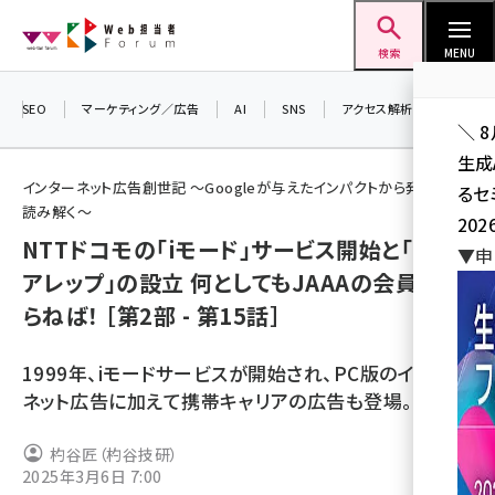
メ
Web担当者Forum
イ
検索
MENU
ン
コ
SEO
マーケティング／広告
AI
SNS
アクセス解析／データ分析
＼ 
ン
生成
テ
インターネット広告創世記 ～Googleが与えたインパクトから発展史を
るセ
ン
読み解く～
202
ツ
NTTドコモの「iモード」サービス開始と「キャリ
seo (3541)
▼申
に
アレップ」の設立 何としてもJAAAの会員にな
ai (2827)
移
らねば！ ［第2部 - 第15話］
動
youtube (2449)
1999年、iモードサービスが開始され、PC版のインター
note (2323)
ネット広告に加えて携帯キャリアの広告も登場。
セミナー (2318)
z世代 (1632)
杓谷匠（杓谷技研）
2025年3月6日 7:00
meo (1282)