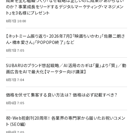
成果を生む組織づくり『なぜ戦略は正しいのに成果があがらない
のか？ 事業成長をリードするデジタルマーケティング・マネジメン
ト』を3名様にプレゼント
8月7日 10:00
【ネットミーム振り返り・2026年7月】「映画ちいかわ」「佐藤二朗さ
ん・橋本愛さん」「POPOPO終了」など
8月7日 7:05
SUBARUのブランド想起戦略／AI活用のカギは「量」より「質」／動
画広告をAIで最大化【マーケター向け講演】
8月7日 7:04
価格を伏せて集客する良い方法は？ 価格は必ず記載すべき？
8月6日 7:05
祝・Web担創刊20周年！ 各業界の専門家から届いたお祝いコメン
ト（SEO編）
8月6日 7:05