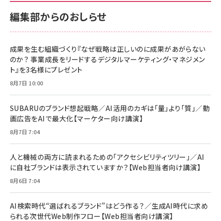
￥880
サポート正規品 メーカー保証5年 KLMEA128G
サポート正規品 メーカー保証5年 KLMEA128G
￥2,680
￥2,680
編集部からのおしらせ
anan(アンアン)2026/06/24号 No.2500増刊
スペシャルエディション[王道エンタメの矜持／
NIMASO ガラスフィルム iPhone 17 用 保護フィ
Amazon eギフトカード - Amazonロゴ - クラ
BTS]
ルム 強化ガラス 耐衝撃 高透過率 指紋防止 貼りや
シック
すい ガイド枠付き いPhone17 (6.3インチ) 対応
成果を生む組織づくり『なぜ戦略は正しいのに成果があがらない
￥1,100
￥5,000
2枚セット DSP25F1698
のか？ 事業成長をリードするデジタルマーケティング・マネジメン
￥1,599
ト』を3名様にプレゼント
anan(アンアン)2026/07/08号 No.2502[2026
Anker PowerLine III Flow USB-C & USB-C
年後半、あなたの恋と運命／山田涼介]
【New】Amazon Fire TV Stick HD | 手軽にスト
ケーブル Anker絡まないケーブル 240W 結束バン
8月7日 10:00
リーミングをはじめよう | ストリーミングメディアプ
ド付き USB PD対応 シリコン素材採用 iPhone
￥880
レイヤー
17 / 16 / 15 / Galaxy iPad Pro MacBook
￥1,890
Pro/Air 各種対応 (1.8m ミッドナイトブラック)
SUBARUのブランド想起戦略／AI活用のカギは「量」より「質」／動
￥6,980
画広告をAIで最大化【マーケター向け講演】
ママ投資家が育休中に１億貯めた株式投資
アサヒ飲料 モンスター エナジー 355ml×24本
￥1,870
8月7日 7:04
Anker Soundcore P31i (Bluetooth 6.1) 【完
￥4,192
全ワイヤレスイヤホン/アクティブノイズキャンセリ
ング/マルチポイント接続 / 最大50時間再生 / PSE
人と機械の両方に読まれるための「アクセシビリティツリー」／AI
組織の成果を最大化する ルールのデザイン
技術基準適合】ブラック
￥5,990
サッポロ 生ビール 黒ラベル 350ml 缶 24本 ビー
に自社ブランドは表示されていますか？【Web担当者向け講演】
￥1,980
ル ケース買い【6/30応募〆切! 黒ラベルビヤセラー
8月6日 7:04
キャンペーン】
Anker PowerLine III Flow USB-C & USB-C
ケーブル Anker絡まないケーブル 240W 結束バン
￥4,857
ド付き USB PD対応 シリコン素材採用 iPhone
AI検索時代“選ばれるブランド”はどう作る？／生成AI時代に求め
Amazonランキングをもっと見る
17 / 16 / 15 / Galaxy iPad Pro MacBook
￥1,890
られる次世代Web制作フロー【Web担当者向け講演】
Pro/Air 各種対応 (1.8m ミッドナイトブラック)