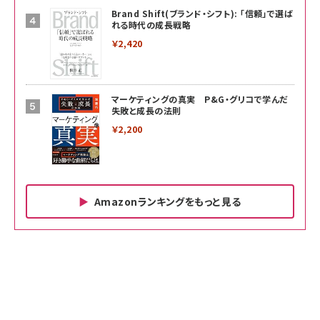
Brand Shift(ブランド・シフト): 「信頼」で選ば
れる時代の成長戦略
￥2,420
マーケティングの真実 P&G・グリコで学んだ
失敗と成長の法則
￥2,200
Amazonランキングをもっと見る
Amazon ビジネス・経済関連書籍 の売れ筋ランキン
Amazon 家電＆カメラ の売れ筋ランキング
Amazon パソコン・周辺機器 の売れ筋ランキング
グ
更新日時：2026/06/26 19:00
更新日時：2026/06/26 19:00
更新日時：2026/06/26 19:00
anan(アンアン)2026/07/01号 No.2501[魅せる
KIOXIA(キオクシア) 旧東芝メモリ microSD
KIOXIA(キオクシア) 旧東芝メモリ microSD
カラダ2026／宮舘涼太]
128GB UHS-I Class10 (最大読出速度
128GB UHS-I Class10 (最大読出速度
100MB/s) Nintendo Switch動作確認済 国内
100MB/s) Nintendo Switch動作確認済 国内