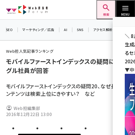
メ
Web担当者Forum
イ
検索
MENU
ン
コ
SEO
マーケティング／広告
AI
SNS
アクセス解析／データ分析
＼ 
ン
生成
テ
Web担人気記事ランキング
るセ
ン
モバイルファーストインデックスの疑問にグー
202
ツ
seo (3538)
グル社員が回答
▼申
に
ai (2820)
移
モバイルファーストインデックスの疑問20、なぜ長文コ
動
youtube (2444)
ンテンツは検索上位にきやすい？ など
note (2322)
Web担編集部
セミナー (2315)
2016年12月22日 13:00
z世代 (1629)
meo (1281)