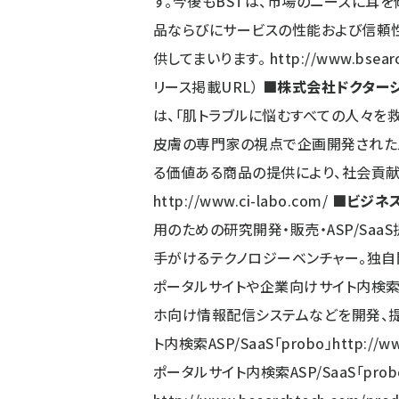
す。今後もBSTは、市場のニーズに耳
品ならびにサービスの性能および信頼
供してまいります。
http://www.bsear
リース掲載URL）
■株式会社ドクター
は、「肌トラブルに悩むすべての人々を救
皮膚の専門家の視点で企画開発された
る価値ある商品の提供により、社会貢献
http://www.ci-labo.com/
■ビジネ
用のための研究開発・販売・ASP/Sa
手がけるテクノロジーベンチャー。独自
ポータルサイトや企業向けサイト内検索
ホ向け情報配信システムなどを開発、提
ト内検索ASP/SaaS「probo」
http://w
ポータルサイト内検索ASP/SaaS「probo