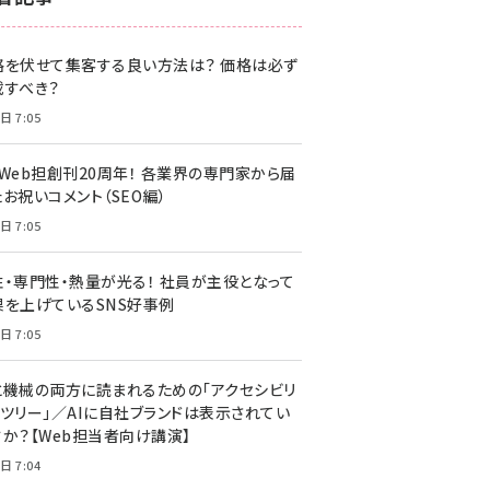
z世代 (1622)
格を伏せて集客する良い方法は？ 価格は必ず
meo (1275)
載すべき？
llmo (1163)
日 7:05
・Web担創刊20周年！ 各業界の専門家から届
お祝いコメント（SEO編）
日 7:05
性・専門性・熱量が光る！ 社員が主役となって
果を上げているSNS好事例
日 7:05
と機械の両方に読まれるための「アクセシビリ
ィツリー」／AIに自社ブランドは表示されてい
すか？【Web担当者向け講演】
日 7:04