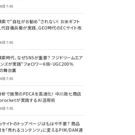
8日 7:05
I検索で“自社がお勧め”されない！ お米ギフト
八代目儀兵衛が実践、GEO時代のECサイト改
6日 7:05
検索時代、なぜSNSが重要？ フジドリームエア
ンズが実践“フォロワー6倍・UGC200％
”の舞台裏
4日 7:05
I分析で施策のPDCAを高速化！ 中川政七商店
procketが実践するAI活用術
0日 7:05
ebサイトのトップページはもはや不要？ 商品
を「売れるコンテンツ」に変えるPIM/DAM連