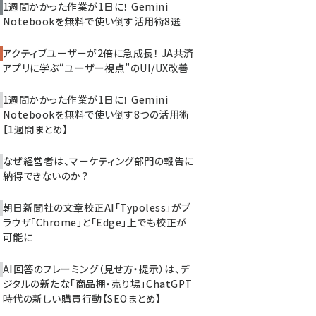
1週間かかった作業が1日に！ Gemini
Notebookを無料で使い倒す活用術8選
アクティブユーザーが2倍に急成長！ JA共済
アプリに学ぶ“ユーザー視点”のUI/UX改善
1週間かかった作業が1日に！ Gemini
Notebookを無料で使い倒す8つの活用術
【1週間まとめ】
なぜ経営者は、マーケティング部門の報告に
納得できないのか？
朝日新聞社の文章校正AI「Typoless」がブ
ラウザ「Chrome」と「Edge」上でも校正が
可能に
AI回答のフレーミング（見せ方・提示）は、デ
ジタルの新たな「商品棚・売り場」――ChatGPT
時代の新しい購買行動【SEOまとめ】