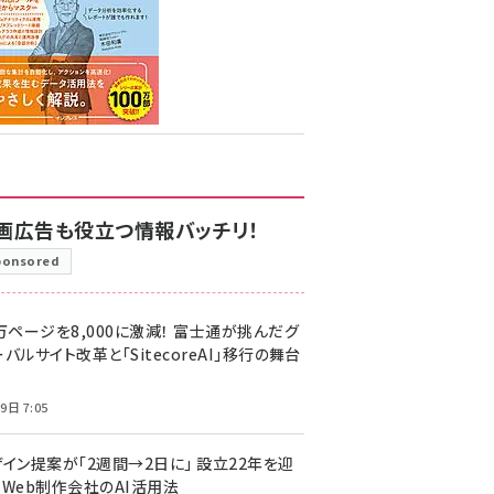
画広告も役立つ情報バッチリ！
ponsored
万ページを8,000に激減！ 富士通が挑んだグ
バルサイト改革と「SitecoreAI」移行の舞台
9日 7:05
ザイン提案が「2週間→2日に」 設立22年を迎
るWeb制作会社のAI活用法