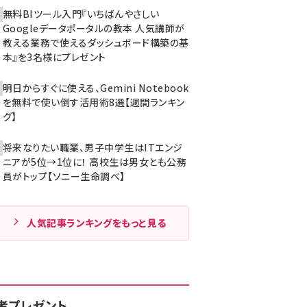
無料BIツール入門『いちばんやさしい
Googleデータポータルの教本 人気講師が
教える業務で使えるダッシュボード構築の基
本』を3名様にプレゼント
明日からすぐに使える、Gemini Notebook
を無料で使い倒す活用術8選【週間ランキン
グ】
将来なりたい職業、男子中学生はITエンジ
ニアが5位→1位に！ 高校生は男女とも公務
員がトップ【ソニー生命調べ】
人気記事ランキングをもっと見る
者プレゼント