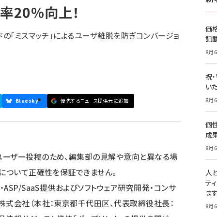
率20％向上！
価
ドの「ミスマッチ」によるユーザ離脱を防ぎコンバージョ
記
8月6
祝
いた
8月6
Bluesky
優先するニュース提供元に追加
個
成
8月6
ユーザー投稿のため、編集部の見解や意向と異なる場
容について正確性を保証できません。
人
テ
ASP/SaaS提供およびソフトウェア研究開発・コンサ
ま
株式会社（本社：東京都千代田区、代表取締役社長：
8月6