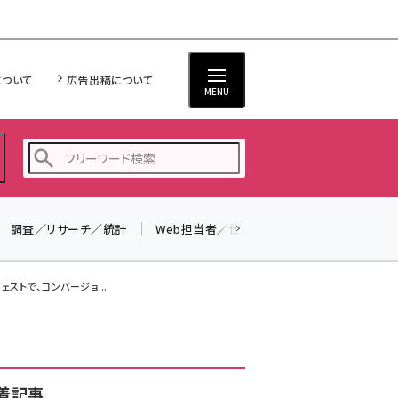
について
広告出稿について
MENU
調査／リサーチ／統計
Web担当者／仕事
法律／標準規格
seo (3526)
ai (2807)
ストで、コンバージョ...
youtube (2434)
note (2312)
セミナー (2307)
着記事