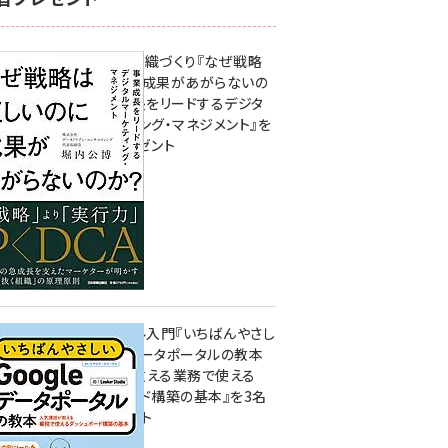
成果を生む組織づくり『なぜ戦略
は正しいのに成果があがらないの
か？ 事業成長をリードするデジタ
ルマーケティング・マネジメント』を
3名様にプレゼント
8月7日 10:00
無料BIツール入門『いちばんやさし
いGoogleデータポータルの教本
人気講師が教える業務で使える
ダッシュボード構築の基本』を3名
様にプレゼント
7月31日 10:00