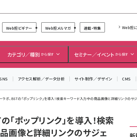
Forum
Web担
Web担ビギナー
Web担メルマガ
連載・特集
＼ 8月27日開催、申し込み受付中！ ／
生成AIをマーケティング等に活用するための考え方を学べ
カテゴリ／種別
セミナー／イベント
から探す
から探す
るセミナーイベント「生成AI × マーケティング フォーラム
2026」開催！
SNS
アクセス解析／データ分析
サイト制作／デザイン
CMS
▼申し込みはこちらから▼
ーラボ、BSTの「ポップリンク」を導入！検索キーワード入力中の商品画像と詳細リンクのサジェ
Tの「ポップリンク」を導入！検索
品画像と詳細リンクのサジェ
新