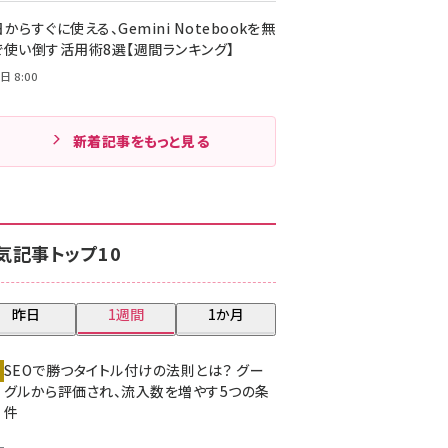
からすぐに使える、Gemini Notebookを無
で使い倒す活用術8選【週間ランキング】
日 8:00
新着記事をもっと見る
気記事トップ10
昨日
1週間
1か月
SEOで勝つタイトル付けの法則とは？ グー
グルから評価され、流入数を増やす5つの条
件