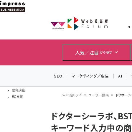
メ
イ
Web担当者
Web担当者
ン
EC担当者
コ
製品導入
ン
企業IT
ソフト開発
テ
人気／注目
から探す
IoT・AI
ン
DCクラウド
研究・調査
ツ
SEO
マーケティング／広告
AI
エネルギー
に
ドローン
移
教育講座
Web担トップ
ユーザー投稿
ドクターシ
EC支援
動
パ
ドクターシーラボ、BS
ン
キーワード入力中の商
く