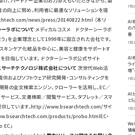
を傾け、パートナー企業のお力添えもいただきながら、製
7月2
性の向上に努め、利用者に最適なソリューションを提
chtech.com/news/press/20140822.html
（本リ
A
の
シーラボについて
メディカルコスメ ドクターシーラボ
善
う」を企業理念として1999年に設立された会社です。
7月1
スキンケア化粧品を中心に、美容と健康をサポートす
を目指しています。 ドクターシーラボ公式サイト
AI
ライ
スサーチテクノロジ株式会社について
次世代Web活
増
aS提供およびソフトウェア研究開発・コンサルティングを
7月1
開発の全文検索エンジン、クローラーを活用し、EC／
A
サービス、文書検索／閲覧サービス、タブレット／スマ
とS
供しています。
http://www.bsearchtech.com/
サイ
7月1
ww.bsearchtech.com/products/probo.html
EC・
W
 EC」
情報