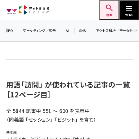
メ
Web担当者Forum
イ
検索
MENU
ン
コ
SEO
マーケティング／広告
AI
SNS
アクセス解析／データ分析
ン
テ
ン
ツ
seo (3526)
に
ai (2807)
移
用語「訪問」 が使われている記事の一覧
動
［12ページ目］
youtube (2434)
note (2312)
全 5844 記事中 551 ～ 600 を表示中
セミナー (2307)
（同義語 「
セッション
」 「
ビジット
」 を含む）
z世代 (1622)
基本編
meo (1275)