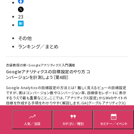
23
その他
ランキング／まとめ
衣袋教授の新・Googleアナリティクス入門講座
Googleアナリティクスの目標設定のやり方 コ
ンバージョンを計測しよう［第6回］
Google Analyticsの目標設定の方法とは? 難しく見えるビューの目標設定
ですが、実はコンバージョン数やコンバージョン率、目標値をレポートに表示
するうえで最も重要なこと。ここでは、「アナリティクス設定」からWebサイトの
目標を作成する手順をわかりやすく解説します。GA(グーグルアナリティクス)
を使うなら必ずしておくべきコンバージョン設定のコツまとめ。
衣袋 宏美
人気／注目
カテゴリ／種別
セミナー／イベント
2016年6月30日 7:00