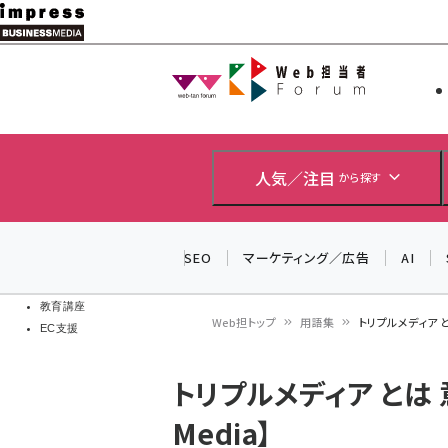
メ
イ
Web担当者
Web担当者
ン
EC担当者
コ
製品導入
ン
企業IT
ソフト開発
テ
人気／注目
から探す
IoT・AI
ン
DCクラウド
研究・調査
ツ
SEO
マーケティング／広告
AI
エネルギー
に
ドローン
移
教育講座
Web担トップ
用語集
トリプルメディア とは
EC支援
動
パ
トリプルメディア とは 意
ン
Media】
く