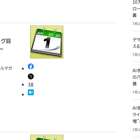
10
ロー
裏
7月2
デ
ング目
え
～
7月2
メルマガ
A
の
善
38
7月1
AI
ライ
増
7月1