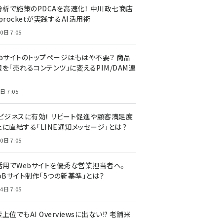
I分析で施策のPDCAを高速化！ 中川政七商店
procketが実践するAI活用術
0日 7:05
ebサイトのトップページはもはや不要？ 商品
を「売れるコンテンツ」に変えるPIM/DAM連
日 7:05
Cビジネスに有効！ リピート促進や顧客満足度
上に直結する「LINE通知メッセージ」とは？
0日 7:05
I活用でWebサイトを優秀な営業担当者へ。
oBサイト制作「5つの新基準」とは？
4日 7:05
上位でもAI Overviewsに出ない!? 老舗米