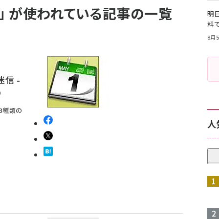
ア」 が使われている記事の一覧
明日
料
8月5
信 -
め
3種類の
人