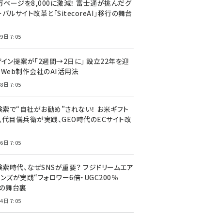
万ページを8,000に激減！ 富士通が挑んだグ
バルサイト改革と「SitecoreAI」移行の舞台
9日 7:05
ザイン提案が「2週間→2日に」 設立22年を迎
るWeb制作会社のAI活用法
8日 7:05
I検索で“自社がお勧め”されない！ お米ギフト
八代目儀兵衛が実践、GEO時代のECサイト改
6日 7:05
検索時代、なぜSNSが重要？ フジドリームエア
ンズが実践“フォロワー6倍・UGC200％
”の舞台裏
4日 7:05