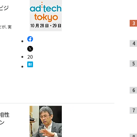
【ビジ
だが、実
20
相性
ン