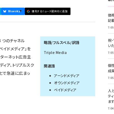
Bluesky
優先するニュース提供元に追加
価
記
7:05
 つのチャネル
祝
略語/フルスペル/訳語
いた
「ペイドメディア」を
Triple Media
7:05
ンターネット広告主
ディア、トリプルスク
個
関連語
成
とで急速に広まっ
アーンドメディア
7:05
オウンドメディア
ペイドメディア
人
テ
ま
7:04