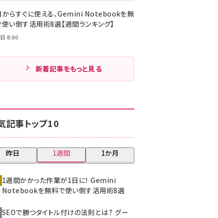
からすぐに使える、Gemini Notebookを無
で使い倒す活用術8選【週間ランキング】
日 8:00
新着記事をもっと見る
気記事トップ10
昨日
1週間
1か月
1週間かかった作業が1日に！ Gemini
Notebookを無料で使い倒す活用術8選
SEOで勝つタイトル付けの法則とは？ グー