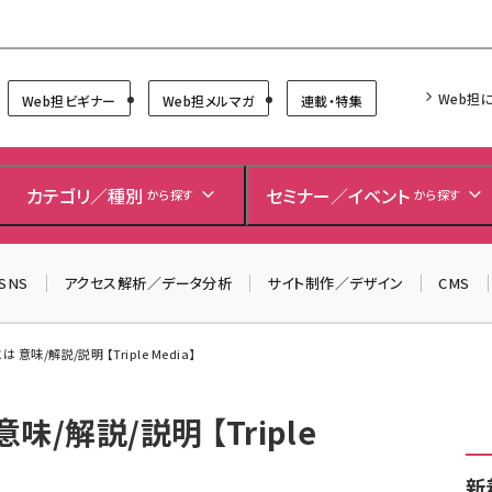
Forum
Web担
Web担ビギナー
Web担メルマガ
連載・特集
カテゴリ／種別
セミナー／イベント
から探す
から探す
SNS
アクセス解析／データ分析
サイト制作／デザイン
CMS
 意味/解説/説明 【Triple Media】
味/解説/説明 【Triple
新