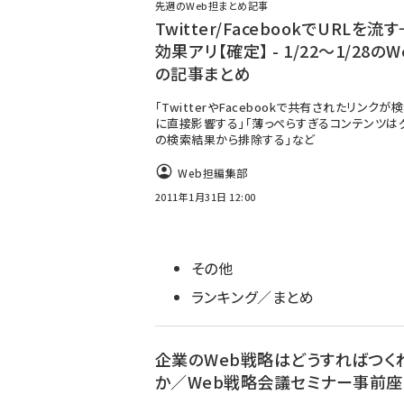
先週のWeb担まとめ記事
Twitter/FacebookでURLを流
効果アリ【確定】 - 1/22～1/28の
の記事まとめ
「TwitterやFacebookで共有されたリンクが
に直接影響する」「薄っぺらすぎるコンテンツは
の検索結果から排除する」など
Web担編集部
2011年1月31日 12:00
その他
ランキング／まとめ
企業のWeb戦略はどうすればつく
か／Web戦略会議セミナー事前