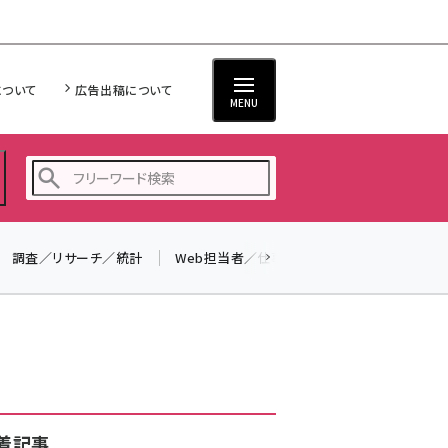
について
広告出稿について
MENU
調査／リサーチ／統計
Web担当者／仕事
法律／標準規格
seo (3519)
ai (2801)
youtube (2425)
note (2310)
セミナー (2301)
着記事