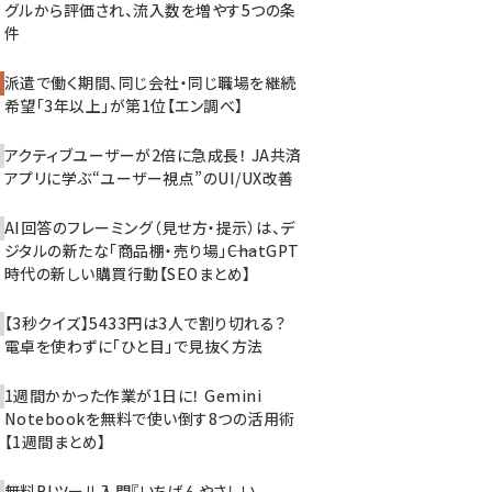
グルから評価され、流入数を増やす5つの条
件
派遣で働く期間、同じ会社・同じ職場を継続
希望「3年以上」が第1位【エン調べ】
アクティブユーザーが2倍に急成長！ JA共済
アプリに学ぶ“ユーザー視点”のUI/UX改善
AI回答のフレーミング（見せ方・提示）は、デ
ジタルの新たな「商品棚・売り場」――ChatGPT
時代の新しい購買行動【SEOまとめ】
【3秒クイズ】5433円は3人で割り切れる？
電卓を使わずに「ひと目」で見抜く方法
1週間かかった作業が1日に！ Gemini
Notebookを無料で使い倒す8つの活用術
【1週間まとめ】
無料BIツール入門『いちばんやさしい