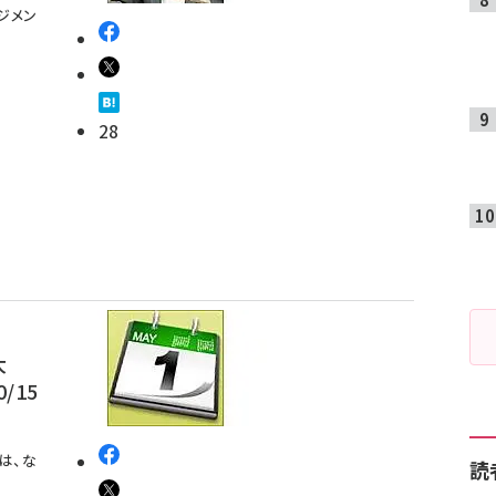
ジメン
28
大
/15
は、な
読
目