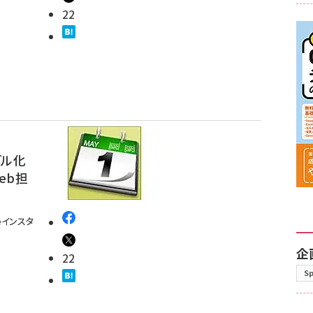
22
グル化
Web担
eインスタ
企
22
S