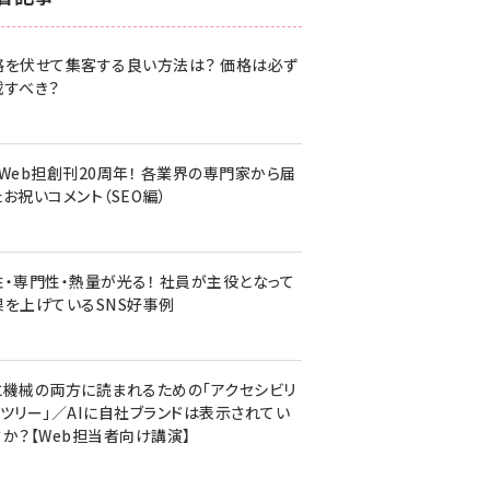
z世代 (1620)
格を伏せて集客する良い方法は？ 価格は必ず
meo (1274)
載すべき？
llmo (1160)
・Web担創刊20周年！ 各業界の専門家から届
お祝いコメント（SEO編）
性・専門性・熱量が光る！ 社員が主役となって
果を上げているSNS好事例
と機械の両方に読まれるための「アクセシビリ
ィツリー」／AIに自社ブランドは表示されてい
すか？【Web担当者向け講演】