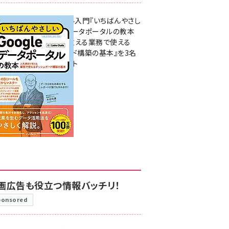
無料BIツール入門『いちばんやさし
いGoogleデータポータルの教本
人気講師が教える業務で使える
ダッシュボード構築の基本』を3名
様にプレゼント
7月31日 10:00
画広告も役立つ情報バッチリ！
ponsored