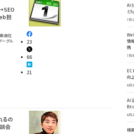
A
す→SEO
とS
Web担
7月1
W
検索順位
情報
グーグル
23
携
7月8
66
E
21
向
6月3
A
Bt
6月2
れるの
座談会
検索