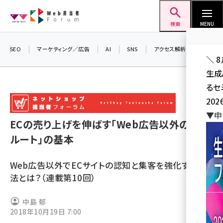
メ
Web担当者Forum
イ
検索
MENU
ン
コ
SEO
マーケティング／広告
AI
SNS
アクセス解析／データ分析
＼ 
ン
生成
テ
るセ
ン
202
ツ
seo (3538)
▼申
に
ECの売り上げを伸ばす「Web広告以外の集客
ai (2820)
移
ルート」の基本
動
youtube (2444)
Web広告以外でECサイトの認知と集客を強化する方
note (2322)
法とは？（連載第10回）
セミナー (2315)
中島 郁
z世代 (1629)
2018年10月19日 7:00
meo (1281)