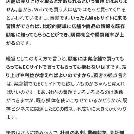
店舗の売り上げを取るとか取られるという問題ではありま
せん
。昔から、Webでも買う人は店ではもっと買ってくれる
といわれていますし、事実です。
いったんWebサイトに来る
習慣ができれば、比較的簡単に店舗や商品の情報を既存
顧客に知ってもらうことができ、購買機会や購買確率が上
がる
のです。
経営としての考え方で言うと、
顧客には実店舗で買っても
らってもECサイトで買ってもらっても構わないはず
です。
売
り上げや利益が増えればよいのですから
。顧客の観点言え
ば、実店舗でもECサイトでも欲しいものがちゃんと買えれ
ばいいのです。まあ、社内の問題でいろいろあるのは想像
がつきますが、既存媒体を使いこなせているかどうかが、既
存ビジネスに関連したECの成功、不成功に大きくかかわり
ます。
筆者はさらに踏み込んで、
社員の名刺、業務封筒、会社制