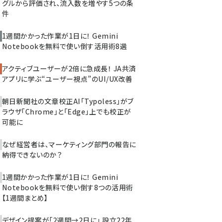
グルから評価され、流入数を増やす5つの条
件
1週間かかった作業が1日に！ Gemini
Notebookを無料で使い倒す活用術8選
アクティブユーザーが2倍に急成長！ JA共済
アプリに学ぶ“ユーザー視点”のUI/UX改善
朝日新聞社の文章校正AI「Typoless」がブ
ラウザ「Chrome」と「Edge」上でも校正が
可能に
なぜ経営者は、マーケティング部門の報告に
納得できないのか？
1週間かかった作業が1日に！ Gemini
Notebookを無料で使い倒す8つの活用術
【1週間まとめ】
デザイン提案が「2週間→2日に」 設立22年