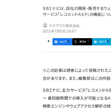
ず
ＳＢＩナビは、自社の開発・販売するウェ
サービス「レコメンドＡＳＰ」の機能に
ナビプラス株式会社
2011年7月5日 16:07
シェア
ポスト
はてブ
※この記事は読者によって投稿された
合があります。 また、編集部はこの内
ＳＢＩナビ、主力サービス『レコメンドＡ
〜 最短数時間での導入が可能となるＡ
検索エンジンやウェブアクセス解析の