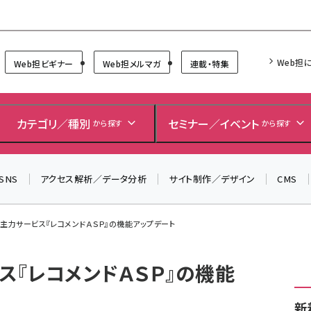
Forum
Web担
Web担ビギナー
Web担メルマガ
連載・特集
＼ 8月27日開催、申し込み受付中！ ／
生成AIをマーケティング等に活用するための考え方を学べ
カテゴリ／種別
セミナー／イベント
から探す
から探す
るセミナーイベント「生成AI × マーケティング フォーラム
2026」開催！
SNS
アクセス解析／データ分析
サイト制作／デザイン
CMS
▼申し込みはこちらから▼
、主力サービス『レコメンドＡＳＰ』の機能アップデート
ス『レコメンドＡＳＰ』の機能
新