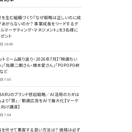
z世代 (1623)
果を生む組織づくり『なぜ戦略は正しいのに成
meo (1277)
があがらないのか？ 事業成長をリードするデ
llmo (1166)
タルマーケティング・マネジメント』を3名様に
レゼント
日 10:00
ットミーム振り返り・2026年7月】「映画ちい
」「佐藤二朗さん・橋本愛さん」「POPOPO終
」など
日 7:05
UBARUのブランド想起戦略／AI活用のカギは
量」より「質」／動画広告をAIで最大化【マーケ
ー向け講演】
日 7:04
格を伏せて集客する良い方法は？ 価格は必ず