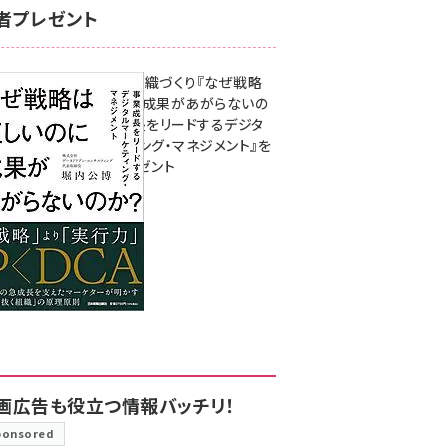
者プレゼント
成果を生む組織づくり『なぜ戦略
は正しいのに成果があがらないの
か？ 事業成長をリードするデジタ
ルマーケティング・マネジメント』を
3名様にプレゼント
8月7日 10:00
画広告も役立つ情報バッチリ！
ponsored