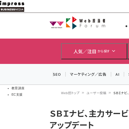
メ
イ
Web担当者
Web担当者
ン
EC担当者
コ
製品導入
ン
企業IT
ソフト開発
テ
人気／注目
から探す
IoT・AI
ン
DCクラウド
研究・調査
ツ
SEO
マーケティング／広告
AI
エネルギー
に
ドローン
移
教育講座
Web担トップ
ユーザー投稿
ＳＢＩナビ
EC支援
動
パ
ＳＢＩナビ、主力サービ
ン
アップデート
く