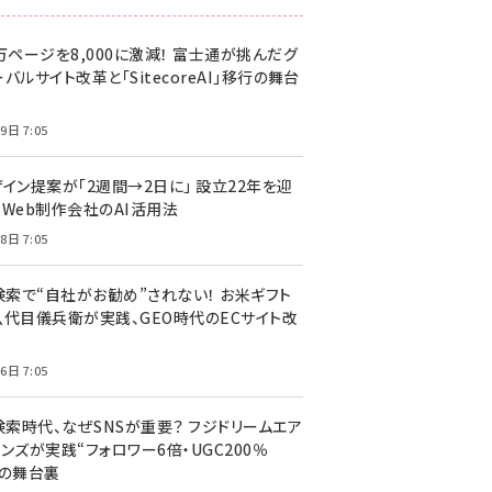
万ページを8,000に激減！ 富士通が挑んだグ
バルサイト改革と「SitecoreAI」移行の舞台
9日 7:05
ザイン提案が「2週間→2日に」 設立22年を迎
るWeb制作会社のAI活用法
8日 7:05
I検索で“自社がお勧め”されない！ お米ギフト
八代目儀兵衛が実践、GEO時代のECサイト改
6日 7:05
検索時代、なぜSNSが重要？ フジドリームエア
ンズが実践“フォロワー6倍・UGC200％
”の舞台裏