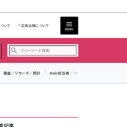
について
広告出稿について
MENU
調査／リサーチ／統計
Web担当者／仕事
法律／標準規格
seo (3528)
ai (2811)
youtube (2439)
note (2315)
セミナー (2308)
着記事