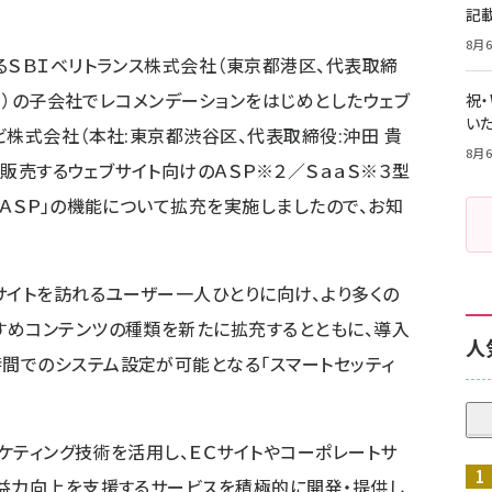
記
8月6
るＳＢＩベリトランス株式会社（東京都港区、代表取締
ス」）の子会社でレコメンデーションをはじめとしたウェブ
祝
いた
ビ株式会社（本社:東京都渋谷区、代表取締役:沖田 貴
8月6
発・販売するウェブサイト向けのＡＳＰ※２／ＳａａＳ※３型
ドＡＳＰ」の機能について拡充を実施しましたので、お知
サイトを訪れるユーザー一人ひとりに向け、より多くの
すめコンテンツの種類を新たに拡充するとともに、導入
人
間でのシステム設定が可能となる「スマートセッティ
ケティング技術を活用し、ＥＣサイトやコーポレートサ
収益力向上を支援するサービスを積極的に開発・提供し