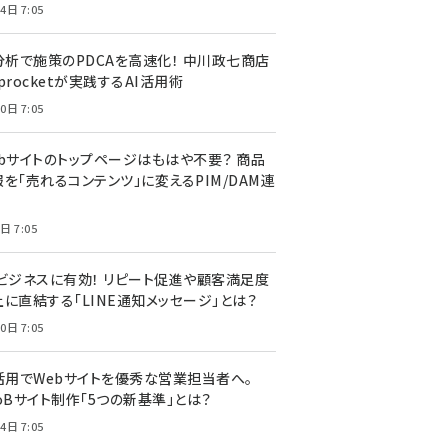
4日 7:05
I分析で施策のPDCAを高速化！ 中川政七商店
procketが実践するAI活用術
0日 7:05
ebサイトのトップページはもはや不要？ 商品
を「売れるコンテンツ」に変えるPIM/DAM連
日 7:05
Cビジネスに有効！ リピート促進や顧客満足度
上に直結する「LINE通知メッセージ」とは？
0日 7:05
I活用でWebサイトを優秀な営業担当者へ。
oBサイト制作「5つの新基準」とは？
4日 7:05