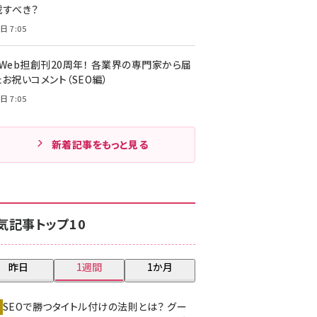
載すべき？
日 7:05
・Web担創刊20周年！ 各業界の専門家から届
お祝いコメント（SEO編）
日 7:05
新着記事をもっと見る
気記事トップ10
昨日
1週間
1か月
SEOで勝つタイトル付けの法則とは？ グー