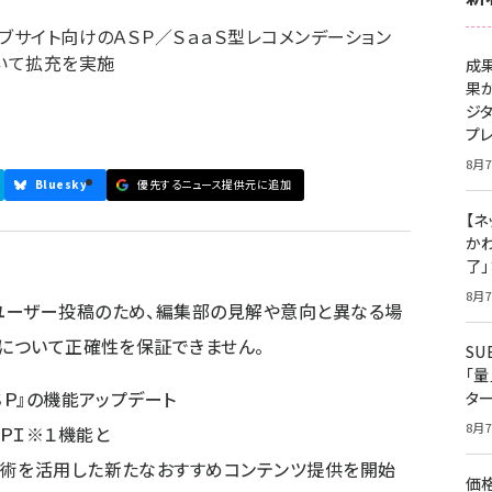
ブサイト向けのＡＳＰ／ＳａａＳ型レコメンデーション
ついて拡充を実施
成
果
ジ
プ
8月7
Bluesky
優先するニュース提供元に追加
【ネ
かわ
了
8月7
ユーザー投稿のため、編集部の見解や意向と異なる場
容について正確性を保証できません。
S
「
ＳＰ』の機能アップデート
タ
8月7
ＰＩ※１機能と
技術を活用した新たなおすすめコンテンツ提供を開始
価