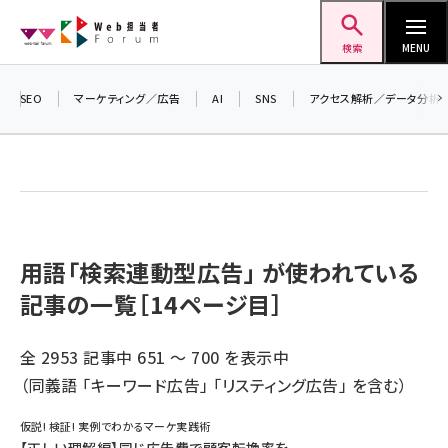
メ
Web担当者Forum
イ
検索
MENU
ン
コ
SEO
マーケティング／広告
AI
SNS
アクセス解析／データ分析
ン
テ
ン
ツ
seo (3519)
に
ai (2801)
移
用語「検索連動型広告」 が使われている
動
記事の一覧［14ページ目］
youtube (2425)
note (2310)
全 2953 記事中 651 ～ 700 を表示中
セミナー (2301)
（同義語 「
キーワード広告
」 「
リスティング広告
」 を含む）
z世代 (1620)
仮説! 検証! 実例でわかるマーケ実践術
meo (1274)