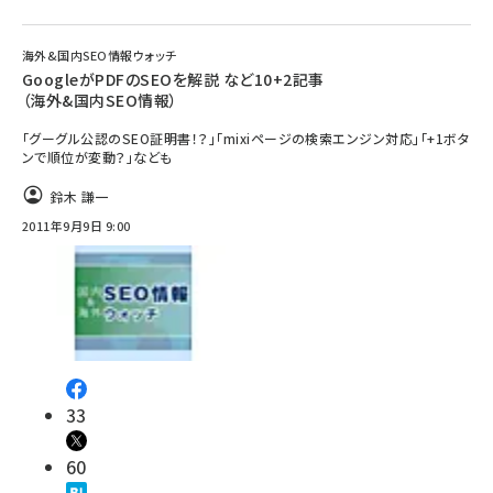
海外&国内SEO情報ウォッチ
GoogleがPDFのSEOを解説 など10+2記事
（海外&国内SEO情報）
「グーグル公認のSEO証明書！？」「mixiページの検索エンジン対応」「+1ボタ
ンで順位が変動？」なども
鈴木 謙一
2011年9月9日 9:00
33
60