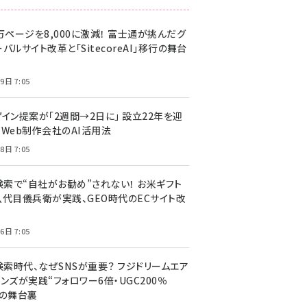
万ページを8,000に激減！ 富士通が挑んだグ
バルサイト改革と「SitecoreAI」移行の舞台
9日 7:05
ザイン提案が「2週間→2日に」 設立22年を迎
るWeb制作会社のAI活用法
8日 7:05
I検索で“自社がお勧め”されない！ お米ギフト
八代目儀兵衛が実践、GEO時代のECサイト改
6日 7:05
検索時代、なぜSNSが重要？ フジドリームエア
ンズが実践“フォロワー6倍・UGC200％
”の舞台裏