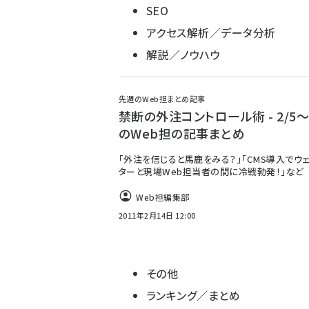
SEO
アクセス解析／データ分析
解説／ノウハウ
先週のWeb担まとめ記事
禁断の外注コントロール術 - 2/5～2
のWeb担の記事まとめ
「外注を信じると馬鹿をみる？」「CMS導入でウ
ターと現場Web担当者の間に冷戦勃発！」など
Web担編集部
2011年2月14日 12:00
その他
ランキング／まとめ