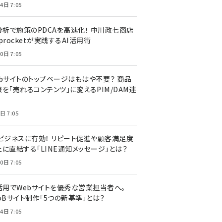
4日 7:05
I分析で施策のPDCAを高速化！ 中川政七商店
procketが実践するAI活用術
0日 7:05
ebサイトのトップページはもはや不要？ 商品
を「売れるコンテンツ」に変えるPIM/DAM連
日 7:05
Cビジネスに有効！ リピート促進や顧客満足度
上に直結する「LINE通知メッセージ」とは？
0日 7:05
I活用でWebサイトを優秀な営業担当者へ。
oBサイト制作「5つの新基準」とは？
4日 7:05