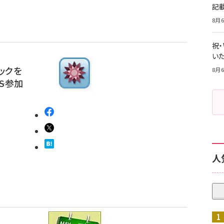
記
8月6
祝
いた
ックを
8月6
ES参加
人