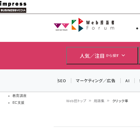
メ
イ
Web担当者
Web担当者
ン
EC担当者
コ
製品導入
ン
企業IT
ソフト開発
テ
人気／注目
から探す
IoT・AI
ン
DCクラウド
研究・調査
ツ
SEO
マーケティング／広告
AI
エネルギー
に
ドローン
移
教育講座
Web担トップ
用語集
クリック率
EC支援
動
パ
ン
く