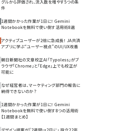
グルから評価され、流入数を増やす5つの条
件
1週間かかった作業が1日に！ Gemini
Notebookを無料で使い倒す活用術8選
アクティブユーザーが2倍に急成長！ JA共済
アプリに学ぶ“ユーザー視点”のUI/UX改善
朝日新聞社の文章校正AI「Typoless」がブ
ラウザ「Chrome」と「Edge」上でも校正が
可能に
なぜ経営者は、マーケティング部門の報告に
納得できないのか？
1週間かかった作業が1日に！ Gemini
Notebookを無料で使い倒す8つの活用術
【1週間まとめ】
デザイン提案が「2週間→2日に」 設立22年