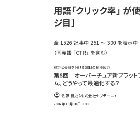
ず
用語「クリック率」 が
ジ目］
全 1526 記事中 251 ～ 300 を表示中
（同義語 「
CTR
」 を含む）
成功と失敗を分けるSEMの見極め力
第8回 オーバーチュア新プラット
ム、どうやって最適化する？
佐藤 健史（株式会社セプテーニ）
2007年10月18日 9:00