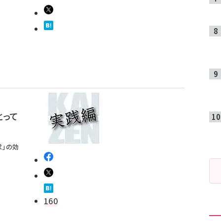
とって
求」の効
160