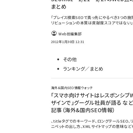
まとめ
「プレイス検索SEOで真っ先にやるべき3つの施策
リビューションの本質は貢献度スコアではない
Web担編集部
2012年1月30日 12:31
その他
ランキング／まとめ
海外&国内SEO情報ウォッチ
「スマホ向けサイトはレスポンシブW
ザインで」グーグル社員が語る など1
記事（海外&国内SEO情報）
、titleタグでのキーワード、ロングテールSEO、
ニペットの出し方、XMLサイトマップの意味など