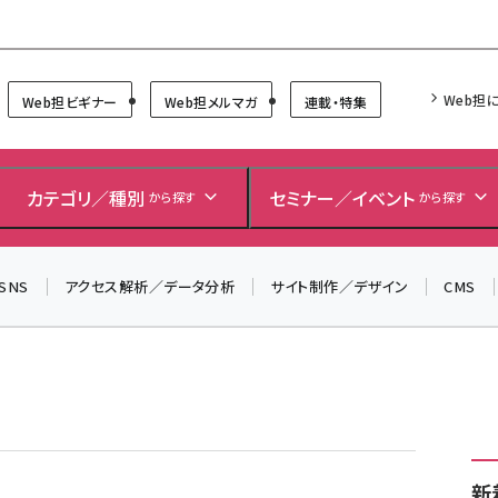
Forum
Web担
Web担ビギナー
Web担メルマガ
連載・特集
カテゴリ／種別
セミナー／イベント
から探す
から探す
SNS
アクセス解析／データ分析
サイト制作／デザイン
CMS
新