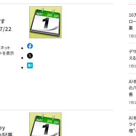
10
す
ロー
/22
裏
7月2
ネット
デ
ストを表示
え
7月2
A
の
善
7月1
AI
ライ
by
増
担の記事