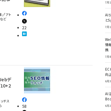
7月1
」「アト
A
」など
とS
22
7月1
W
情報
携
7月8
E
向
ebデ
6月3
0+2
A
Bt
リッチス
も
58
6月2