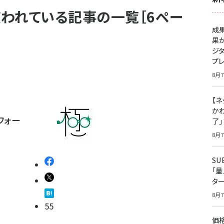
使われている記事の一覧［6ペー
成
果
ジ
プ
8月7
【ネ
かわ
フォー
了
8月7
S
「
タ
8月7
55
価