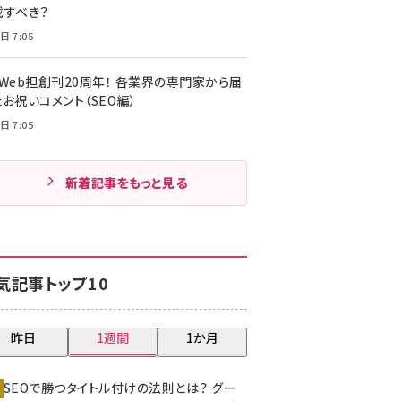
載すべき？
日 7:05
・Web担創刊20周年！ 各業界の専門家から届
お祝いコメント（SEO編）
日 7:05
新着記事をもっと見る
気記事トップ10
昨日
1週間
1か月
SEOで勝つタイトル付けの法則とは？ グー