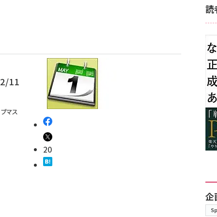
読
/11
ェブマス
20
企
S