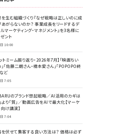
z世代 (1623)
果を生む組織づくり『なぜ戦略は正しいのに成
meo (1277)
があがらないのか？ 事業成長をリードするデ
llmo (1167)
タルマーケティング・マネジメント』を3名様に
レゼント
日 10:00
ットミーム振り返り・2026年7月】「映画ちい
」「佐藤二朗さん・橋本愛さん」「POPOPO終
」など
日 7:05
UBARUのブランド想起戦略／AI活用のカギは
量」より「質」／動画広告をAIで最大化【マーケ
ー向け講演】
日 7:04
格を伏せて集客する良い方法は？ 価格は必ず