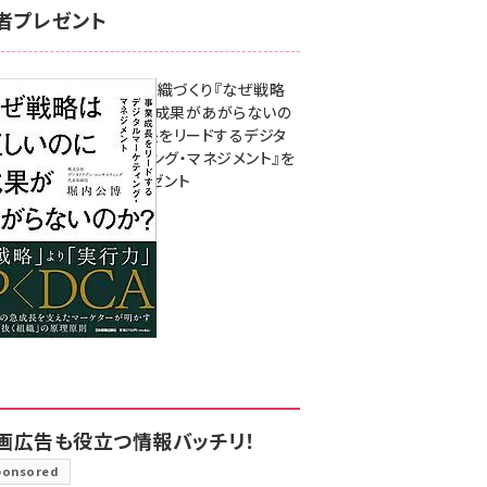
者プレゼント
成果を生む組織づくり『なぜ戦略
は正しいのに成果があがらないの
か？ 事業成長をリードするデジタ
ルマーケティング・マネジメント』を
3名様にプレゼント
8月7日 10:00
画広告も役立つ情報バッチリ！
ponsored