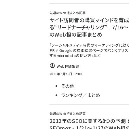
先週のWeb担まとめ記事
サイト訪問者の購買マインドを育成
る“リードナーチャリング” - 7/16～7
のWeb担の記事まとめ
「ソーシャルメディア時代のマーケティングに効く
PR」「Googleの検索結果ページでパンくずリ
するmicrodataの使い方」など
Web担編集部
2011年7月25日 12:00
その他
ランキング／まとめ
先週のWeb担まとめ記事
2012年のSEOに関する8つの予測 
SEOmoz - 1/21～1/27のWeb