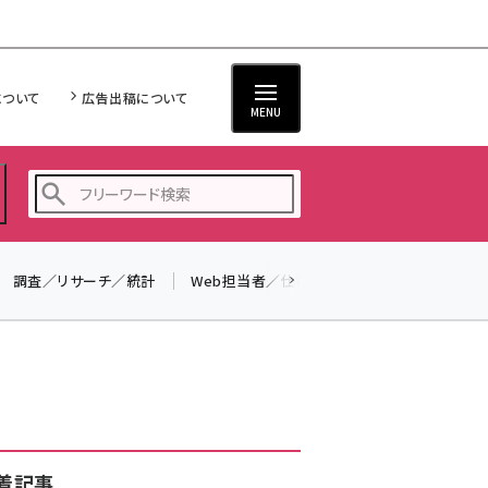
について
広告出稿について
MENU
調査／リサーチ／統計
Web担当者／仕事
法律／標準規格
seo (3532)
ai (2814)
youtube (2441)
note (2317)
セミナー (2310)
着記事