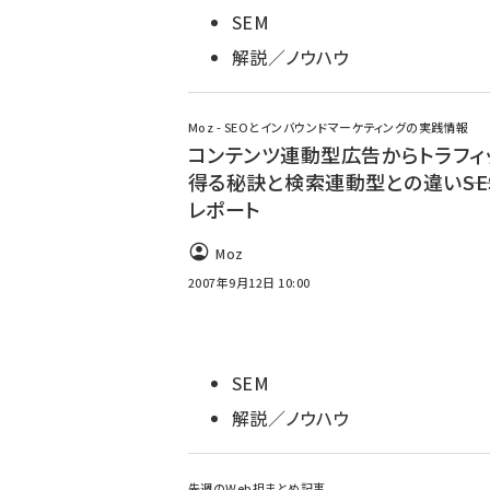
SEM
解説／ノウハウ
Moz - SEOとインバウンドマーケティングの実践情報
コンテンツ連動型広告からトラフィ
得る秘訣と検索連動型との違い――S
レポート
Moz
2007年9月12日 10:00
SEM
解説／ノウハウ
先週のWeb担まとめ記事