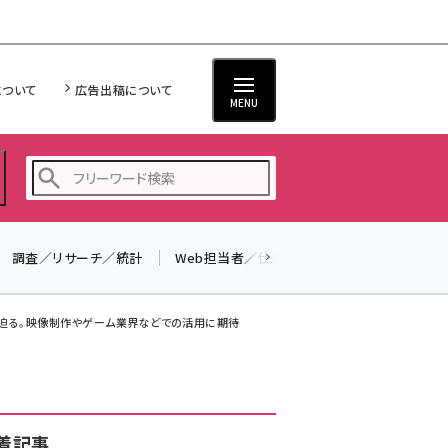
について
広告出稿について
MENU
調査／リサーチ／統計
Web担当者／仕事
法律／標準規格
seo (3526)
ai (2807)
に迫る。映像制作やゲーム業界などでの活用に期待
youtube (2434)
note (2312)
セミナー (2307)
着記事