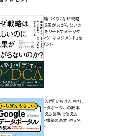
成果を生む組織づくり『なぜ戦略
は正しいのに成果があがらないの
か？ 事業成長をリードするデジタ
ルマーケティング・マネジメント』を
3名様にプレゼント
10:00
無料BIツール入門『いちばんやさし
いGoogleデータポータルの教本
人気講師が教える業務で使える
ダッシュボード構築の基本』を3名
様にプレゼント
7月31日 10:00