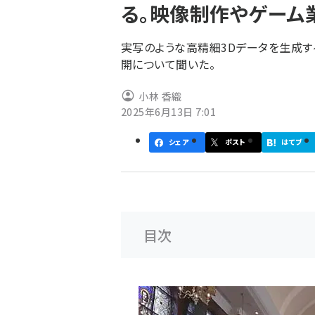
る。映像制作やゲーム
ず
実写のような高精細3Dデータを生成す
開について聞いた。
小林 香織
2025年6月13日 7:01
シェア
ポスト
はてブ
目次