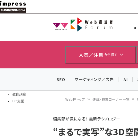
メ
イ
Web担当者
Web担当者
ン
EC担当者
コ
製品導入
ン
企業IT
ソフト開発
テ
人気／注目
から探す
IoT・AI
ン
DCクラウド
研究・調査
ツ
SEO
マーケティング／広告
AI
エネルギー
に
ドローン
移
教育講座
Web担トップ
連載・特集コーナー一覧
EC支援
動
パ
編集部が気になる！ 最新テクノロジー
ン
“まるで実写”な3D
く