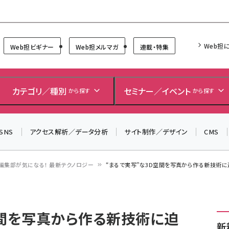
Forum
Web担
Web担ビギナー
Web担メルマガ
連載・特集
＼ 8月27日開催、申し込み受付中！ ／
生成AIをマーケティング等に活用するための考え方を学べ
カテゴリ／種別
セミナー／イベント
から探す
から探す
るセミナーイベント「生成AI × マーケティング フォーラム
2026」開催！
SNS
アクセス解析／データ分析
サイト制作／デザイン
CMS
▼申し込みはこちらから▼
編集部が気になる！ 最新テクノロジー
“まるで実写”な3D空間を写真から作る新技術
空間を写真から作る新技術に迫
新