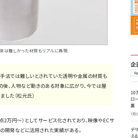
従来は難しかった材質もリアルに再現
企
S
の手法では難しいとされていた透明や金属の材質も
の後、人物など動きのある対象に広がり、今では屋
10
ました（松元氏）
ロー
裏
7月2
」（1点2万円〜）としてサービス化されており、映像やECサ
クの開発などに活用された実績がある。
デ
え