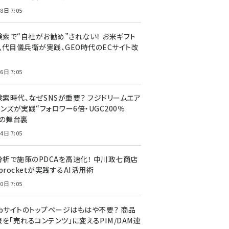
8日 7:05
I検索で“自社がお勧め”されない！ お米ギフト
八代目儀兵衛が実践、GEO時代のECサイト改
6日 7:05
検索時代、なぜSNSが重要？ フジドリームエア
ンズが実践“フォロワー6倍・UGC200％
”の舞台裏
4日 7:05
I分析で施策のPDCAを高速化！ 中川政七商店
procketが実践するAI活用術
0日 7:05
ebサイトのトップページはもはや不要？ 商品
を「売れるコンテンツ」に変えるPIM/DAM連