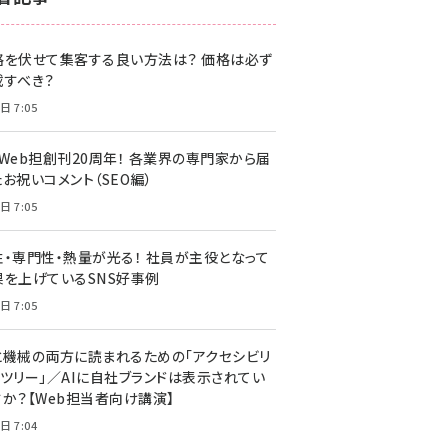
z世代 (1622)
格を伏せて集客する良い方法は？ 価格は必ず
meo (1275)
載すべき？
llmo (1163)
日 7:05
・Web担創刊20周年！ 各業界の専門家から届
お祝いコメント（SEO編）
日 7:05
性・専門性・熱量が光る！ 社員が主役となって
果を上げているSNS好事例
日 7:05
と機械の両方に読まれるための「アクセシビリ
ィツリー」／AIに自社ブランドは表示されてい
すか？【Web担当者向け講演】
日 7:04