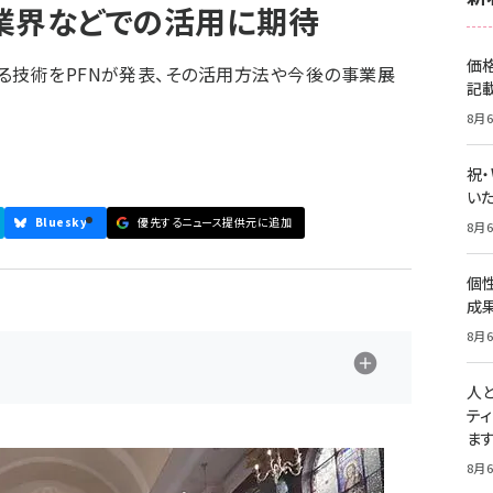
業界などでの活用に期待
価
る技術をPFNが発表、その活用方法や今後の事業展
記
8月6
祝
いた
Bluesky
優先するニュース提供元に追加
8月6
個
成
8月6
人
テ
ま
8月6