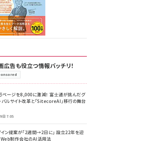
画広告も役立つ情報バッチリ！
ponsored
万ページを8,000に激減！ 富士通が挑んだグ
バルサイト改革と「SitecoreAI」移行の舞台
9日 7:05
ザイン提案が「2週間→2日に」 設立22年を迎
るWeb制作会社のAI活用法