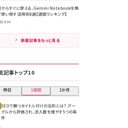
からすぐに使える、Gemini Notebookを無
で使い倒す活用術8選【週間ランキング】
日 8:00
新着記事をもっと見る
気記事トップ10
昨日
1週間
1か月
SEOで勝つタイトル付けの法則とは？ グー
グルから評価され、流入数を増やす5つの条
件