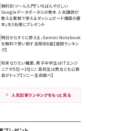
無料BIツール入門『いちばんやさしい
Googleデータポータルの教本 人気講師が
教える業務で使えるダッシュボード構築の基
本』を3名様にプレゼント
明日からすぐに使える、Gemini Notebook
を無料で使い倒す活用術8選【週間ランキン
グ】
将来なりたい職業、男子中学生はITエンジ
ニアが5位→1位に！ 高校生は男女とも公務
員がトップ【ソニー生命調べ】
人気記事ランキングをもっと見る
者プレゼント