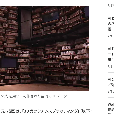
7月2
A
の
善
7月1
AI
ライ
増
7月1
A
とS
7月1
ィング」を用いて制作された空間の3Dデータ
W
情報
・描画は、「3Dガウシアンスプラッティング」（以下：