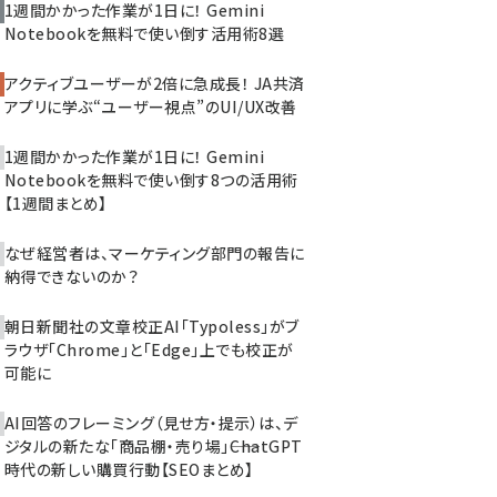
1週間かかった作業が1日に！ Gemini
Notebookを無料で使い倒す活用術8選
アクティブユーザーが2倍に急成長！ JA共済
アプリに学ぶ“ユーザー視点”のUI/UX改善
1週間かかった作業が1日に！ Gemini
Notebookを無料で使い倒す8つの活用術
【1週間まとめ】
なぜ経営者は、マーケティング部門の報告に
納得できないのか？
朝日新聞社の文章校正AI「Typoless」がブ
ラウザ「Chrome」と「Edge」上でも校正が
可能に
AI回答のフレーミング（見せ方・提示）は、デ
ジタルの新たな「商品棚・売り場」――ChatGPT
時代の新しい購買行動【SEOまとめ】