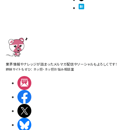
業界情報やナレッジが詰まったメルマガ配信やソーシャルもよろしくです！
姉妹サイトもぜひ：
ネッ担
・
ネッ担お悩み相談室
メルマガ
Facebook
X(エックス)
BlueSky