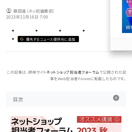
llmo (1163)
藤田遙（ネッ担編集部）
2023年11月16日 7:00
優先するニュース提供元に追加
この記事は、姉妹サイト
ネットショップ担当者フォーラム
で公開された記
事をWeb担当者Forumに転載したものです。
目次