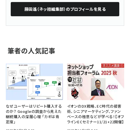
藤田遙（ネッ担編集部）
のプロフィールを見る
筆者の人気記事
なぜユーザーはリピート購入する
イオンのDX戦略、EC時代の接客
のか？ Googleの調査から見えた
術、シニアマーケティング、ファン
継続購入の深層心理 「カギは肯
ベースの極意などが学べる！【オフ
定度」
ラインECセミナー11/21+22開催】