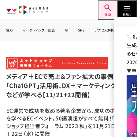
メ
Web担当者Forum
イ
検索
MENU
ン
コ
SEO
マーケティング／広告
AI
SNS
アクセス解析／データ分析
＼ 
ン
生成
テ
るセ
ン
202
ツ
seo (3526)
▼申
に
メディア＋ECで売上＆ファン拡大の事例、
ai (2807)
移
「ChatGPT」活用術、DX＋マーケティング戦略
動
youtube (2434)
などが学べる【11/21+22開催】
note (2312)
EC運営で成功を収める著名企業から、成功のポイント
セミナー (2307)
を学べるECイベント。50講演超がすべて無料！「ネット
ショップ担当者フォーラム 2023 秋」を11月21日（火）
z世代 (1622)
＋22日（水）に開催
meo (1275)