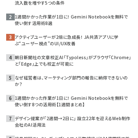
流入数を増やす5つの条件
1週間かかった作業が1日に！ Gemini Notebookを無料で
使い倒す活用術8選
アクティブユーザーが2倍に急成長！ JA共済アプリに学
ぶ“ユーザー視点”のUI/UX改善
朝日新聞社の文章校正AI「Typoless」がブラウザ「Chrome」
と「Edge」上でも校正が可能に
なぜ経営者は、マーケティング部門の報告に納得できないの
か？
1週間かかった作業が1日に！ Gemini Notebookを無料で
使い倒す8つの活用術【1週間まとめ】
デザイン提案が「2週間→2日に」 設立22年を迎えるWeb制作
会社のAI活用法