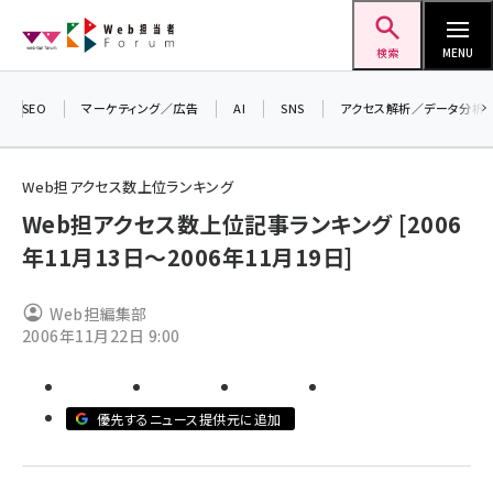
メ
Web担当者Forum
イ
検索
MENU
ン
コ
SEO
マーケティング／広告
AI
SNS
アクセス解析／データ分析
＼ 
ン
生成
テ
Web担アクセス数上位ランキング
るセ
ン
Web担アクセス数上位記事ランキング [2006
20
ツ
seo (3532)
年11月13日～2006年11月19日]
▼申
に
ai (2814)
移
Web担編集部
動
youtube (2441)
2006年11月22日 9:00
note (2317)
セミナー (2310)
優先するニュース提供元に追加
z世代 (1623)
meo (1277)