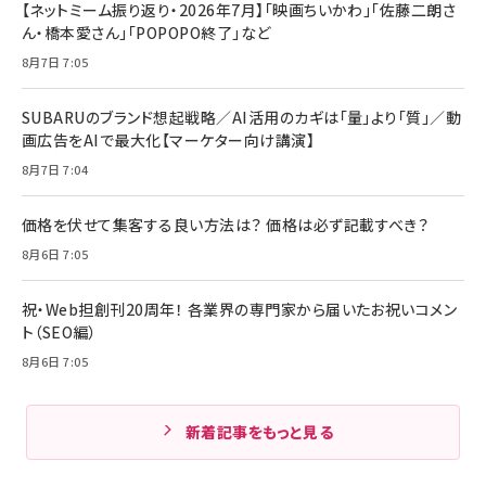
【ネットミーム振り返り・2026年7月】「映画ちいかわ」「佐藤二朗さ
ん・橋本愛さん」「POPOPO終了」など
8月7日 7:05
SUBARUのブランド想起戦略／AI活用のカギは「量」より「質」／動
画広告をAIで最大化【マーケター向け講演】
8月7日 7:04
価格を伏せて集客する良い方法は？ 価格は必ず記載すべき？
8月6日 7:05
祝・Web担創刊20周年！ 各業界の専門家から届いたお祝いコメン
ト（SEO編）
8月6日 7:05
新着記事をもっと見る