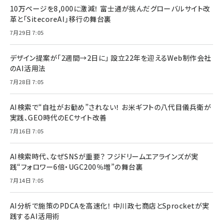
10万ページを8,000に激減！ 富士通が挑んだグローバルサイト改
革と「SitecoreAI」移行の舞台裏
7月29日 7:05
デザイン提案が「2週間→2日に」 設立22年を迎えるWeb制作会社
のAI活用法
7月28日 7:05
AI検索で“自社がお勧め”されない！ お米ギフトの八代目儀兵衛が
実践、GEO時代のECサイト改善
7月16日 7:05
AI検索時代、なぜSNSが重要？ フジドリームエアラインズが実
践“フォロワー6倍・UGC200％増”の舞台裏
7月14日 7:05
AI分析で施策のPDCAを高速化！ 中川政七商店とSprocketが実
践するAI活用術