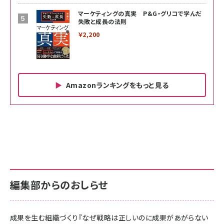
マーケティングの真実 P&G・グリコで学んだ
失敗と成長の法則
￥2,200
Amazonランキングをもっと見る
Amazon ビジネス・経済関連書籍 の売れ筋ランキン
Amazon 家電＆カメラ の売れ筋ランキング
Amazon パソコン・周辺機器 の売れ筋ランキング
グ
更新日時：2026/06/26 19:00
更新日時：2026/06/26 19:00
更新日時：2026/06/26 19:00
anan(アンアン)2026/07/01号 No.2501[魅せる
KIOXIA(キオクシア) 旧東芝メモリ microSD
KIOXIA(キオクシア) 旧東芝メモリ microSD
カラダ2026／宮舘涼太]
128GB UHS-I Class10 (最大読出速度
128GB UHS-I Class10 (最大読出速度
100MB/s) Nintendo Switch動作確認済 国内
100MB/s) Nintendo Switch動作確認済 国内
￥880
サポート正規品 メーカー保証5年 KLMEA128G
サポート正規品 メーカー保証5年 KLMEA128G
￥2,680
￥2,680
編集部からのおしらせ
anan(アンアン)2026/06/24号 No.2500増刊
スペシャルエディション[王道エンタメの矜持／
NIMASO ガラスフィルム iPhone 17 用 保護フィ
Amazon eギフトカード - Amazonロゴ - クラ
BTS]
ルム 強化ガラス 耐衝撃 高透過率 指紋防止 貼りや
シック
すい ガイド枠付き いPhone17 (6.3インチ) 対応
成果を生む組織づくり『なぜ戦略は正しいのに成果があがらない
￥1,100
￥5,000
2枚セット DSP25F1698