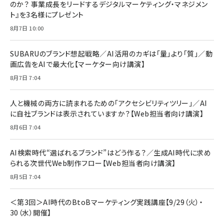
のか？ 事業成長をリードするデジタルマーケティング・マネジメン
￥1,599
ト』を3名様にプレゼント
anan(アンアン)2026/07/08号 No.2502[2026
Anker PowerLine III Flow USB-C & USB-C
年後半、あなたの恋と運命／山田涼介]
【New】Amazon Fire TV Stick HD | 手軽にスト
ケーブル Anker絡まないケーブル 240W 結束バン
8月7日 10:00
リーミングをはじめよう | ストリーミングメディアプ
ド付き USB PD対応 シリコン素材採用 iPhone
￥880
レイヤー
17 / 16 / 15 / Galaxy iPad Pro MacBook
￥1,890
Pro/Air 各種対応 (1.8m ミッドナイトブラック)
SUBARUのブランド想起戦略／AI活用のカギは「量」より「質」／動
￥6,980
画広告をAIで最大化【マーケター向け講演】
ママ投資家が育休中に１億貯めた株式投資
アサヒ飲料 モンスター エナジー 355ml×24本
￥1,870
8月7日 7:04
Anker Soundcore P31i (Bluetooth 6.1) 【完
￥4,192
全ワイヤレスイヤホン/アクティブノイズキャンセリ
ング/マルチポイント接続 / 最大50時間再生 / PSE
人と機械の両方に読まれるための「アクセシビリティツリー」／AI
組織の成果を最大化する ルールのデザイン
技術基準適合】ブラック
￥5,990
サッポロ 生ビール 黒ラベル 350ml 缶 24本 ビー
に自社ブランドは表示されていますか？【Web担当者向け講演】
￥1,980
ル ケース買い【6/30応募〆切! 黒ラベルビヤセラー
8月6日 7:04
キャンペーン】
Anker PowerLine III Flow USB-C & USB-C
ケーブル Anker絡まないケーブル 240W 結束バン
￥4,857
ド付き USB PD対応 シリコン素材採用 iPhone
AI検索時代“選ばれるブランド”はどう作る？／生成AI時代に求め
Amazonランキングをもっと見る
17 / 16 / 15 / Galaxy iPad Pro MacBook
￥1,890
られる次世代Web制作フロー【Web担当者向け講演】
Pro/Air 各種対応 (1.8m ミッドナイトブラック)
Amazonランキングをもっと見る
8月5日 7:04
Amazonランキングをもっと見る
＜第3回＞AI時代のBtoBマーケティング実践講座【9/29（火）・
30（水）開催】