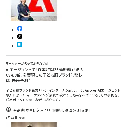
マーケターが知っておきたいAI
AIエージェントで「作業時間33%短縮」「購入
CV4.8倍」を実現した子ども服ブランド、秘訣
は“未来予測”
子ども服ブランド企業「F・O・インターナショナル」は、Appier AIエージェント
導入によって、マーケティング業務が変わり、成果をあげている。その事例を、
成功ポイントを示しながら紹介する。
深谷 歩
[執筆]
,
永友ヒロミ
[撮影]
,
渡辺 淳子
[編集]
5月12日 7:05