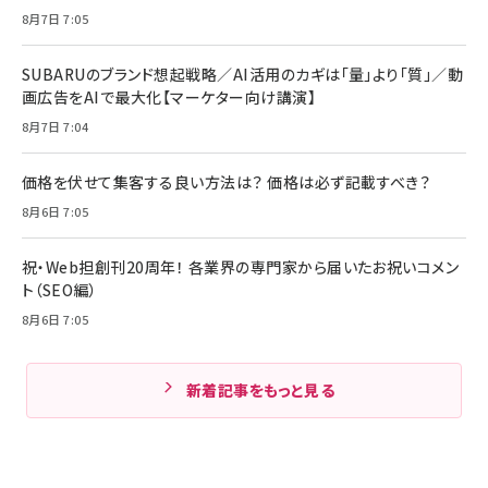
8月7日 7:05
SUBARUのブランド想起戦略／AI活用のカギは「量」より「質」／動
画広告をAIで最大化【マーケター向け講演】
8月7日 7:04
価格を伏せて集客する良い方法は？ 価格は必ず記載すべき？
8月6日 7:05
祝・Web担創刊20周年！ 各業界の専門家から届いたお祝いコメン
ト（SEO編）
8月6日 7:05
新着記事をもっと見る