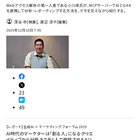
Webアクセス解析の第一人者である小川卓氏が、MCPサーバーでAIとGA4
を連携して分析・レポーティングする方法を、デモを交えながら紹介する。
深谷 歩
[執筆]
,
渡辺 淳子
[編集]
2025年12月10日 7:05
23
49
【レポート】生成AI × マーケティング フォーラム 2025
AI時代のマーケターは「創る人」になる――クリエ
イティブから分析までを1人で完結させる4つ