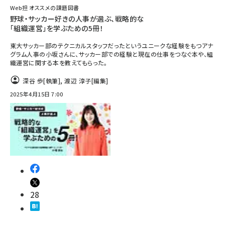
Web担 オススメの課題図書
野球・サッカー好きの人事が選ぶ、戦略的な
「組織運営」を学ぶための5冊！
東大サッカー部のテクニカルスタッフだったというユニークな経験をもつアナ
グラム人事の小坂さんに、サッカー部での経験と現在の仕事をつなぐ本や、組
織運営に関する本を教えてもらった。
深谷 歩
[執筆]
,
渡辺 淳子
[編集]
2025年4月15日 7:00
28