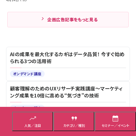
企画広告記事をもっと見る
AIの成果を最大化するカギはデータ品質！ 今すぐ始め
られる3つの活用術
人気／注目
カテゴリ／種別
セミナー／イベント