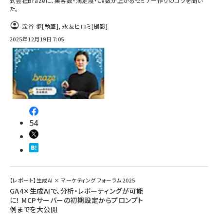
式会社Brazeに、集客数・満足度・CV数が上がるセミナー作りのコツを聞い
た。
深谷 歩
[執筆]
,
永友ヒロミ
[撮影]
2025年12月19日 7:05
54
【レポート】生成AI × マーケティング フォーラム 2025
GA4✕生成AIで、分析・レポーティングが可能
に！ MCPサーバーの初期設定からプロンプト
例までを大公開