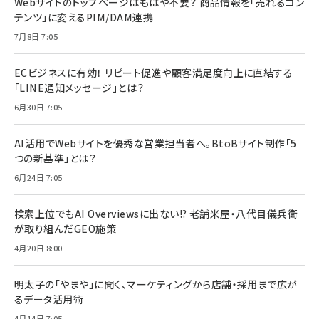
Webサイトのトップページはもはや不要？ 商品情報を「売れるコン
テンツ」に変えるPIM/DAM連携
7月8日 7:05
ECビジネスに有効！ リピート促進や顧客満足度向上に直結する
「LINE通知メッセージ」とは？
6月30日 7:05
AI活用でWebサイトを優秀な営業担当者へ。BtoBサイト制作「5
つの新基準」とは？
6月24日 7:05
検索上位でもAI Overviewsに出ない!? 老舗米屋・八代目儀兵衛
が取り組んだGEO施策
4月20日 8:00
明太子の「やまや」に聞く、マーケティングから店舗・採用まで広が
るデータ活用術
4月14日 7:05