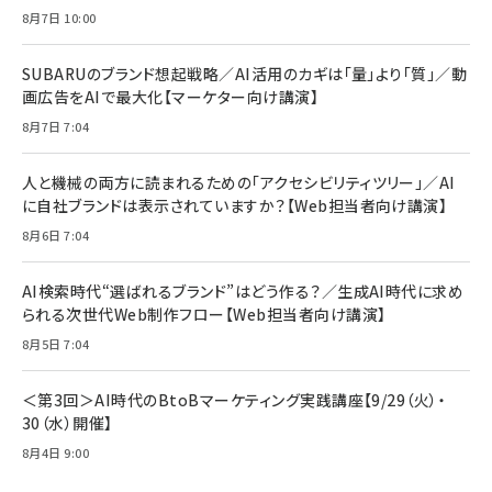
8月7日 10:00
SUBARUのブランド想起戦略／AI活用のカギは「量」より「質」／動
画広告をAIで最大化【マーケター向け講演】
8月7日 7:04
人と機械の両方に読まれるための「アクセシビリティツリー」／AI
に自社ブランドは表示されていますか？【Web担当者向け講演】
8月6日 7:04
AI検索時代“選ばれるブランド”はどう作る？／生成AI時代に求め
られる次世代Web制作フロー【Web担当者向け講演】
8月5日 7:04
＜第3回＞AI時代のBtoBマーケティング実践講座【9/29（火）・
30（水）開催】
8月4日 9:00