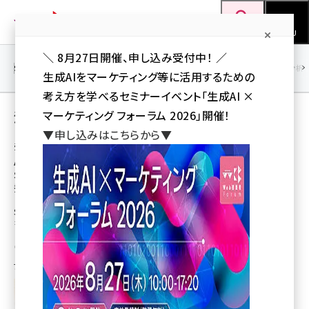
メ
Web担当者Forum
イ
検索
MENU
ン
＼ 8月27日開催、申し込み受付中！ ／
コ
SEO
マーケティング／広告
AI
SNS
アクセス解析／データ分析
生成AIをマーケティング等に活用するための
ン
考え方を学べるセミナーイベント「生成AI ×
テ
深谷 歩 の記事（新着順）
マーケティング フォーラム 2026」開催！
ン
▼申し込みはこちらから▼
ツ
受賞企業が教える「セミナー作りのコツ」
seo (3536)
AIに「上司の思考」を学習させてレビュー。
に
Salesforce流・BtoBマーケのAI活用術【最優
ai (2818)
移
秀賞インタビュー】
動
youtube (2444)
Salesforceがセミナー最優秀賞を受賞。AIと共創するBtoBマーケの最前線
をインタビュー。
note (2320)
深谷 歩
[執筆]
,
小沢トモノリ
[撮影]
セミナー (2313)
7月1日 7:05
z世代 (1629)
meo (1279)