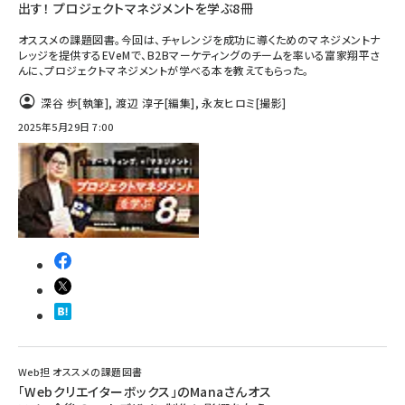
出す！ プロジェクトマネジメントを学ぶ8冊
オススメの課題図書。今回は、チャレンジを成功に導くためのマネジメントナ
レッジを提供するEVeMで、B2Bマーケティングのチームを率いる富家翔平さ
んに、プロジェクトマネジメントが学べる本を教えてもらった。
深谷 歩
[執筆]
,
渡辺 淳子
[編集]
,
永友ヒロミ
[撮影]
2025年5月29日 7:00
Web担 オススメの課題図書
「Webクリエイターボックス」のManaさんオス