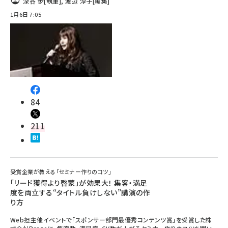
深谷 歩
[執筆]
,
渡辺 淳子
[編集]
1月6日 7:05
84
211
受賞企業が教える「セミナー作りのコツ」
「リード獲得より啓蒙」が効果大！ 集客・満足
度を両立する“タイトル負けしない”講演の作
り方
Web担主催イベントで「スポンサー部門最優秀コンテンツ賞」を受賞した株