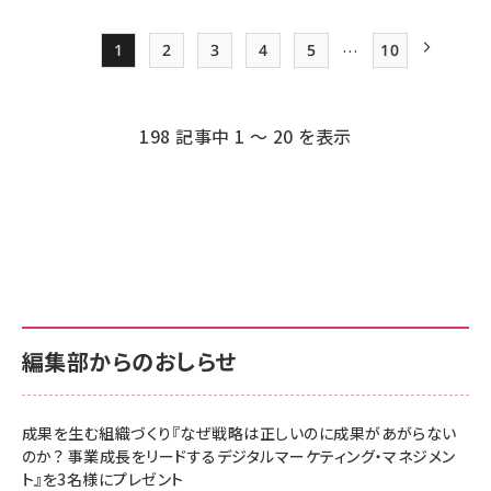
…
1
2
3
4
5
10
Page
Page
Page
Page
Page
最終ページ
次ページ
ペー
ジ
198 記事中 1 ～ 20 を表示
送
り
編集部からのおしらせ
成果を生む組織づくり『なぜ戦略は正しいのに成果があがらない
のか？ 事業成長をリードするデジタルマーケティング・マネジメン
ト』を3名様にプレゼント