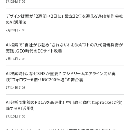
7月29日 7:05
デザイン提案が「2週間→2日に」 設立22年を迎えるWeb制作会社
のAI活用法
7月28日 7:05
AI検索で“自社がお勧め”されない！ お米ギフトの八代目儀兵衛が
実践、GEO時代のECサイト改善
7月16日 7:05
AI検索時代、なぜSNSが重要？ フジドリームエアラインズが実
践“フォロワー6倍・UGC200％増”の舞台裏
7月14日 7:05
AI分析で施策のPDCAを高速化！ 中川政七商店とSprocketが実
践するAI活用術
7月10日 7:05