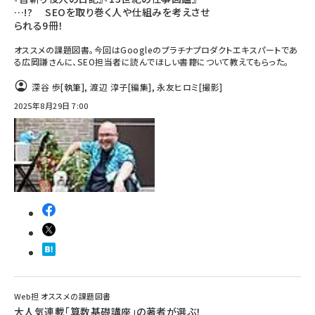
…!? SEOを取り巻く人や仕組みを考えさせ
られる9冊！
オススメの課題図書。今回はGoogleのプラチナプロダクトエキスパートであ
る広岡謙さんに、SEO担当者に読んでほしい書籍について教えてもらった。
深谷 歩
[執筆]
,
渡辺 淳子
[編集]
,
永友ヒロミ
[撮影]
2025年8月29日 7:00
Web担 オススメの課題図書
大人気連載「算数基礎講座」の著者が選ぶ！