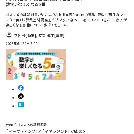
数字が楽しくなる5冊
オススメの課題図書。今回は、Web担当者Forumの連載「算数が苦手なマー
ケター向け『算数基礎講座』」が大人気となっているモリマミコさんに、数字が
楽しくなる書籍について教えてもらった。
深谷 歩
[執筆]
,
渡辺 淳子
[編集]
2025年6月24日 7:00
Web担 オススメの課題図書
「マーケティング」×「マネジメント」で成果を