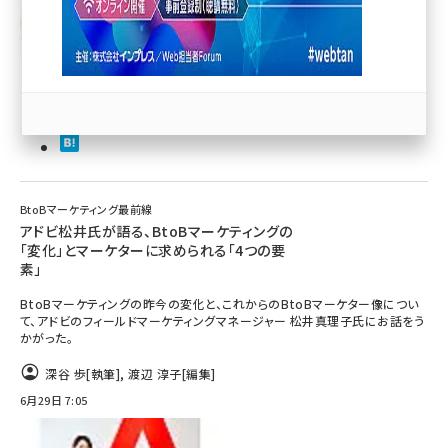
llmo (1167)
BtoBマーケティング最前線
アドビ松井氏が語る、BtoBマーケティングの
「変化」とマーケターに求められる「4つの要
素」
BtoBマーケティングの昨今の変化と、これからのBtoBマーケター像につい
て、アドビのフィールドマーケティングマネージャー 松井真理子氏にお話をう
かがった。
深谷 歩
[執筆]
,
渡辺 淳子
[編集]
6月29日 7:05