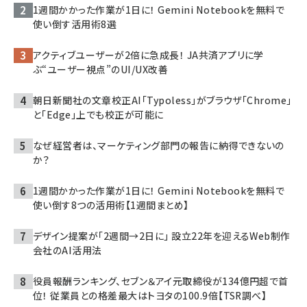
1週間かかった作業が1日に！ Gemini Notebookを無料で
使い倒す活用術8選
アクティブユーザーが2倍に急成長！ JA共済アプリに学
ぶ“ユーザー視点”のUI/UX改善
朝日新聞社の文章校正AI「Typoless」がブラウザ「Chrome」
と「Edge」上でも校正が可能に
なぜ経営者は、マーケティング部門の報告に納得できないの
か？
1週間かかった作業が1日に！ Gemini Notebookを無料で
使い倒す8つの活用術【1週間まとめ】
デザイン提案が「2週間→2日に」 設立22年を迎えるWeb制作
会社のAI活用法
役員報酬ランキング、セブン＆アイ元取締役が134億円超で首
位！ 従業員との格差最大はトヨタの100.9倍【TSR調べ】