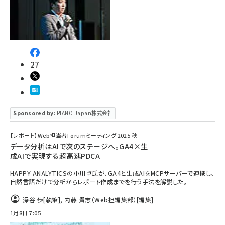
27
Sponsored by:
PIANO Japan株式会社
【レポート】Web担当者Forumミーティング 2025 秋
データ分析はAIで次のステージへ。GA4×生
成AIで実現する超高速PDCA
HAPPY ANALYTICSの小川卓氏が、GA4と生成AIをMCPサーバーで連携し、
自然言語だけで分析からレポート作成までを行う手法を解説した。
深谷 歩
[執筆]
,
内藤 貴志（Web担編集部）
[編集]
1月8日 7:05