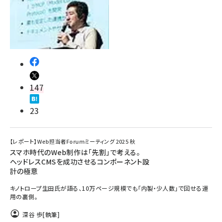
147
23
【レポート】Web担当者Forumミーティング 2025 秋
スマホ時代のWeb制作は「先割」で考える。
ヘッドレスCMSを成功させるコンポーネント設
計の極意
キノトロープ生田氏が語る、10万ページ規模でも「内製・少人数」で回せる運
用の裏側。
深谷 歩
[執筆]